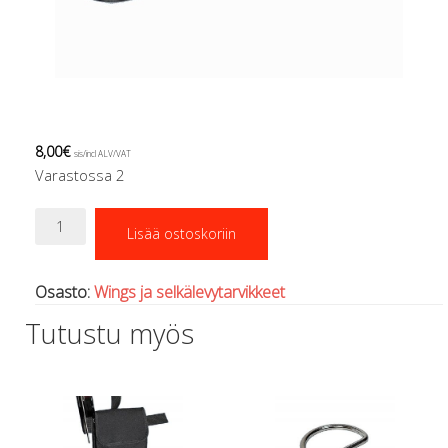
Regulaattorin letkut
Luolakamat
Mittarit ja tietokoneet
Muu aiheeseen liittyvä sälä
Kirjat
Molnar Janos
8,00
€
Ojamo
sis/incl ALV/VAT
Varastossa 2
Ressel
Muut tarvikkeet
Tyhjennysventtiili
Kemikaalit - liimat, rasvat yms.
Lisää ostoskoriin
wingiin
Poijut ja nostosäkit
määrä
Puukot, leikkurit ja sakset
Osasto:
Wings ja selkälevytarvikkeet
Reelit, spoolit ja nuolet
Sekalaiset
Tutustu myös
Painot ja painovyöt
POISTOKORI
Pukujen tarvikkeet, hanskat ym.
Hanskat
Huput