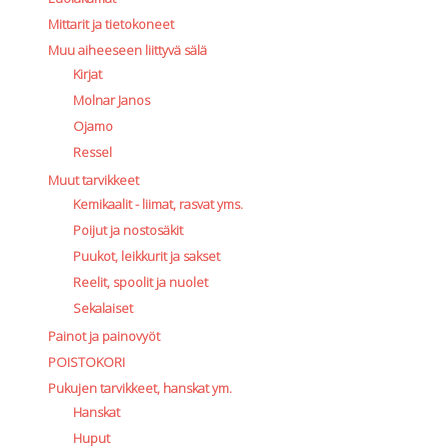
Mittarit ja tietokoneet
Muu aiheeseen liittyvä sälä
Kirjat
Molnar Janos
Ojamo
Ressel
Muut tarvikkeet
Kemikaalit - liimat, rasvat yms.
Poijut ja nostosäkit
Puukot, leikkurit ja sakset
Reelit, spoolit ja nuolet
Sekalaiset
Painot ja painovyöt
POISTOKORI
Pukujen tarvikkeet, hanskat ym.
Hanskat
Huput