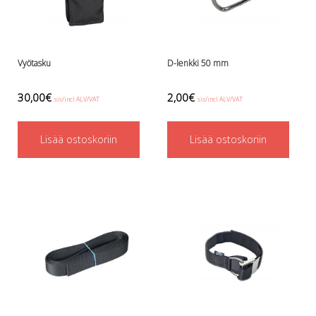
Lämmitys
Mansetit
Tossut, taskut, säärystimet
Vyötasku
D-lenkki 50 mm
Venat: täyttö, tyhj. ja P-valvet
Pullot ja tarvikkeet
30,00
€
2,00
€
Argon-härpäkkeet
sis/incl ALV/VAT
sis/incl ALV/VAT
Pullot
Pulloventtiilit ja varaosat
Lisää ostoskoriin
Lisää ostoskoriin
Tarvikkeet pulloihin
Puvut ja aluspuvut
Regulaattorit ja tarvikkeet
Tarvikkeet ja varaosat reguihin
Shearwater
Skootterit ja osat
DiveX Cuda/Sierra varaosat
Suex
Snorklaus/perusvälineet
Maskit