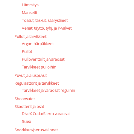
Lämmitys
Mansetit
Tossut, taskut, säärystimet
Venat: täyttö, tyhj. ja P-valvet
Pullot ja tarvikkeet
Argon-härpäkkeet
Pullot
Pulloventtiilit ja varaosat
Tarvikkeet pulloihin
Puvut ja aluspuvut
Regulaattorit ja tarvikkeet
Tarvikkeet ja varaosat reguihin
Shearwater
Skootterit ja osat
DiveX Cuda/Sierra varaosat
Suex
Snorklaus/perusvälineet