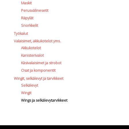
Maskit
Perusvälinesetit
Räpylät
Snorkkelit
Työkalut
Valaisimet, akkukotelot yms.
Akkukotelot
Kanisterivalot
Käsivalaisimet ja strobot
Osat ja komponentit
Wingit, selkälevyt ja tarvikkeet
Selkälevyt
Wingit
Wings ja selkälevytarvikkeet