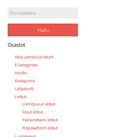
Etsi:
Tuotehaku
Haku
Osastot
Akut, paristot ja laturit
Ei kategoriaa
Huolto
Kuivapuvut
Lahjakortti
Letkut
Liivin/puvun letkut
Muut letkut
Painemittarin letkut
Regulaattorin letkut
Luolakamat