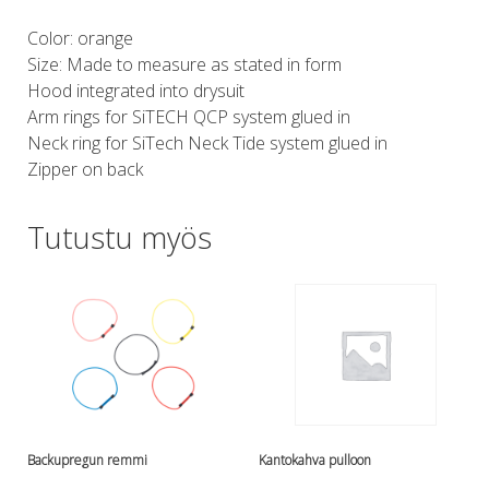
Lämmitys
Color: orange
Mansetit
Size: Made to measure as stated in form
Tossut, taskut, säärystimet
Hood integrated into drysuit
Venat: täyttö, tyhj. ja P-valvet
Arm rings for SiTECH QCP system glued in
Pullot ja tarvikkeet
Neck ring for SiTech Neck Tide system glued in
Argon-härpäkkeet
Zipper on back
Pullot
Pulloventtiilit ja varaosat
Tutustu myös
Tarvikkeet pulloihin
Puvut ja aluspuvut
Regulaattorit ja tarvikkeet
Tarvikkeet ja varaosat reguihin
Shearwater
Skootterit ja osat
DiveX Cuda/Sierra varaosat
Suex
Snorklaus/perusvälineet
Backupregun remmi
Kantokahva pulloon
Maskit