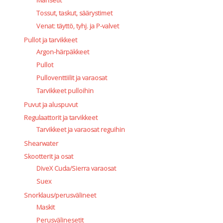
Mansetit
Tossut, taskut, säärystimet
Venat: täyttö, tyhj. ja P-valvet
Pullot ja tarvikkeet
Argon-härpäkkeet
Pullot
Pulloventtiilit ja varaosat
Tarvikkeet pulloihin
Puvut ja aluspuvut
Regulaattorit ja tarvikkeet
Tarvikkeet ja varaosat reguihin
Shearwater
Skootterit ja osat
DiveX Cuda/Sierra varaosat
Suex
Snorklaus/perusvälineet
Maskit
Perusvälinesetit