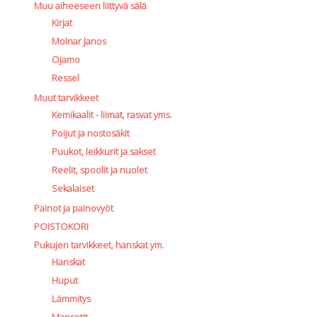
Muu aiheeseen liittyvä sälä
Kirjat
Molnar Janos
Ojamo
Ressel
Muut tarvikkeet
Kemikaalit - liimat, rasvat yms.
Poijut ja nostosäkit
Puukot, leikkurit ja sakset
Reelit, spoolit ja nuolet
Sekalaiset
Painot ja painovyöt
POISTOKORI
Pukujen tarvikkeet, hanskat ym.
Hanskat
Huput
Lämmitys