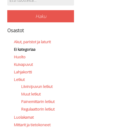
Tuotehaku
Haku
Osastot
Akut, paristot ja laturit
Ei kategoriaa
Huolto
Kuivapuvut
Lahjakortti
Letkut
Liivin/puvun letkut
Muut letkut
Painemittarin letkut
Regulaattorin letkut
Luolakamat
Mittarit ja tietokoneet