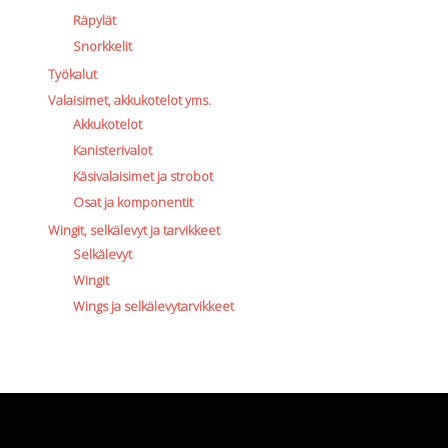
Räpylät
Snorkkelit
Työkalut
Valaisimet, akkukotelot yms.
Akkukotelot
Kanisterivalot
Käsivalaisimet ja strobot
Osat ja komponentit
Wingit, selkälevyt ja tarvikkeet
Selkälevyt
Wingit
Wings ja selkälevytarvikkeet