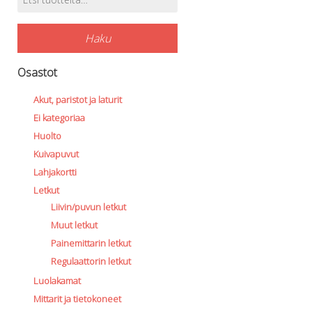
Tuotehaku
Haku
Osastot
Akut, paristot ja laturit
Ei kategoriaa
Huolto
Kuivapuvut
Lahjakortti
Letkut
Liivin/puvun letkut
Muut letkut
Painemittarin letkut
Regulaattorin letkut
Luolakamat
Mittarit ja tietokoneet