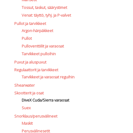
Tossut, taskut, säärystimet
Venat: täyttö, tyhj. ja P-valvet
Pullot ja tarvikkeet
Argon-härpäkkeet
Pullot
Pulloventtiilit ja varaosat
Tarvikkeet pulloihin
Puvut ja aluspuvut
Regulaattorit ja tarvikkeet
Tarvikkeet ja varaosat reguihin
Shearwater
Skootterit ja osat
DiveX Cuda/Sierra varaosat
Suex
Snorklaus/perusvälineet
Maskit
Perusvälinesetit