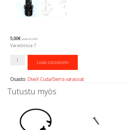
Regulaattorin letkut
Luolakamat
Mittarit ja tietokoneet
Muu aiheeseen liittyvä sälä
Kirjat
Molnar Janos
5,00
€
sis/incl ALV/VAT
Ojamo
Varastossa 7
Ressel
Shaft
Muut tarvikkeet
Lisää ostoskoriin
yoke
Kemikaalit - liimat, rasvat yms.
määrä
Poijut ja nostosäkit
Osasto:
DiveX Cuda/Sierra varaosat
Puukot, leikkurit ja sakset
Reelit, spoolit ja nuolet
Tutustu myös
Sekalaiset
Painot ja painovyöt
POISTOKORI
Pukujen tarvikkeet, hanskat ym.
Hanskat
Huput