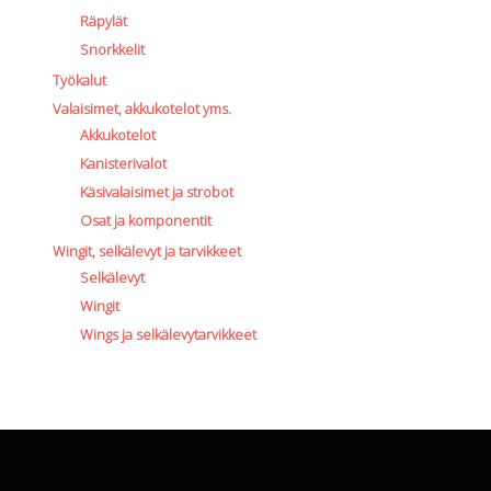
Räpylät
Snorkkelit
Työkalut
Valaisimet, akkukotelot yms.
Akkukotelot
Kanisterivalot
Käsivalaisimet ja strobot
Osat ja komponentit
Wingit, selkälevyt ja tarvikkeet
Selkälevyt
Wingit
Wings ja selkälevytarvikkeet