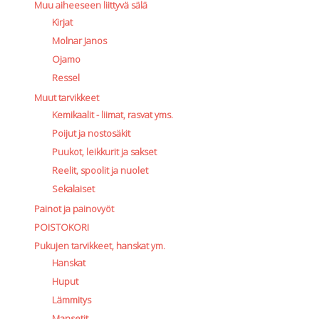
Muu aiheeseen liittyvä sälä
Kirjat
Molnar Janos
Ojamo
Ressel
Muut tarvikkeet
Kemikaalit - liimat, rasvat yms.
Poijut ja nostosäkit
Puukot, leikkurit ja sakset
Reelit, spoolit ja nuolet
Sekalaiset
Painot ja painovyöt
POISTOKORI
Pukujen tarvikkeet, hanskat ym.
Hanskat
Huput
Lämmitys
Mansetit