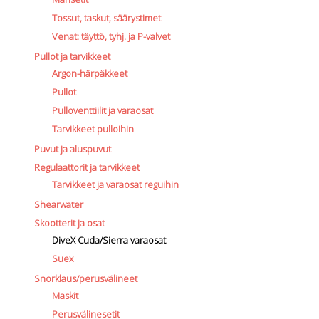
Tossut, taskut, säärystimet
Venat: täyttö, tyhj. ja P-valvet
Pullot ja tarvikkeet
Argon-härpäkkeet
Pullot
Pulloventtiilit ja varaosat
Tarvikkeet pulloihin
Puvut ja aluspuvut
Regulaattorit ja tarvikkeet
Tarvikkeet ja varaosat reguihin
Shearwater
Skootterit ja osat
DiveX Cuda/Sierra varaosat
Suex
Snorklaus/perusvälineet
Maskit
Perusvälinesetit