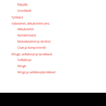
Räpylät
Snorkkelit
Työkalut
Valaisimet, akkukotelot yms.
Akkukotelot
Kanisterivalot
Käsivalaisimet ja strobot
Osat ja komponentit
Wingit, selkälevyt ja tarvikkeet
Selkälevyt
Wingit
Wings ja selkälevytarvikkeet