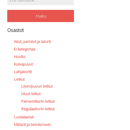
Tuotehaku
Haku
Osastot
Akut, paristot ja laturit
Ei kategoriaa
Huolto
Kuivapuvut
Lahjakortti
Letkut
Liivin/puvun letkut
Muut letkut
Painemittarin letkut
Regulaattorin letkut
Luolakamat
Mittarit ja tietokoneet