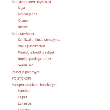
Muu aiheeseen liittyvä sälä
Kirjat
Molnar Janos
Ojamo
Ressel
Muut tarvikkeet
Kemikaalit - liimat, rasvat yms.
Poijut ja nostosäkit
Puukot, leikkurit ja sakset
Reelit, spoolit ja nuolet
Sekalaiset
Painot ja painovyöt
POISTOKORI
Pukujen tarvikkeet, hanskat ym.
Hanskat
Huput
Lämmitys
Mansetit