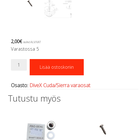
Regulaattorin letkut
Luolakamat
Mittarit ja tietokoneet
Muu aiheeseen liittyvä sälä
Kirjat
Molnar Janos
2,00
€
sis/incl ALV/VAT
Ojamo
Varastossa 5
Ressel
No.6x0.75"-
Muut tarvikkeet
Lisää ostoskoriin
FHSMS
Kemikaalit - liimat, rasvat yms.
määrä
Poijut ja nostosäkit
Osasto:
DiveX Cuda/Sierra varaosat
Puukot, leikkurit ja sakset
Reelit, spoolit ja nuolet
Tutustu myös
Sekalaiset
Painot ja painovyöt
POISTOKORI
Pukujen tarvikkeet, hanskat ym.
Hanskat
Huput