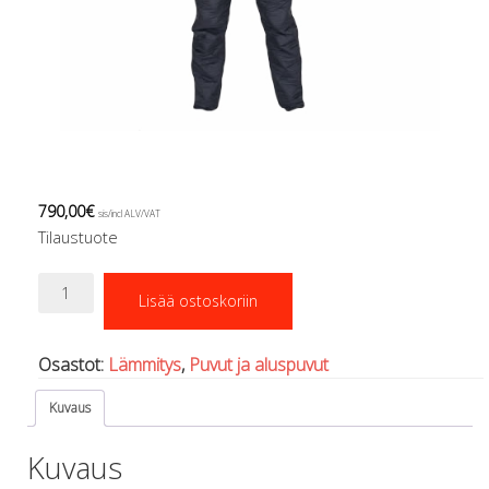
Regulaattorin letkut
Luolakamat
Mittarit ja tietokoneet
Muu aiheeseen liittyvä sälä
Kirjat
Molnar Janos
Ojamo
Ressel
790,00
€
sis/incl ALV/VAT
Muut tarvikkeet
Tilaustuote
Kemikaalit - liimat, rasvat yms.
Poijut ja nostosäkit
Sähkölämmitteinen
Puukot, leikkurit ja sakset
Lisää ostoskoriin
aluspuku
Reelit, spoolit ja nuolet
määrä
Sekalaiset
Osastot:
Lämmitys
,
Puvut ja aluspuvut
Painot ja painovyöt
POISTOKORI
Kuvaus
Pukujen tarvikkeet, hanskat ym.
Hanskat
Kuvaus
Huput