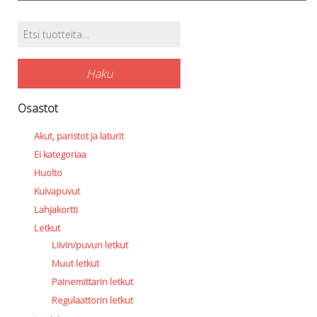
Etsi:
Tuotehaku
Haku
Osastot
Akut, paristot ja laturit
Ei kategoriaa
Huolto
Kuivapuvut
Lahjakortti
Letkut
Liivin/puvun letkut
Muut letkut
Painemittarin letkut
Regulaattorin letkut