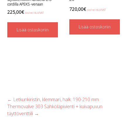
cordilla APEKS -venaan
product
720,00
€
sis/incl ALV/VAT
225,00
€
sis/incl ALV/VAT
page
Lisää ostoskoriin
Lisää ostoskoriin
Post
←
Letkunkiristin, klemmari, halk. 190-210 mm
navigation
Thermovalve 303 Sähköläpivienti + kuivapuvun
täyttöventtiili
→