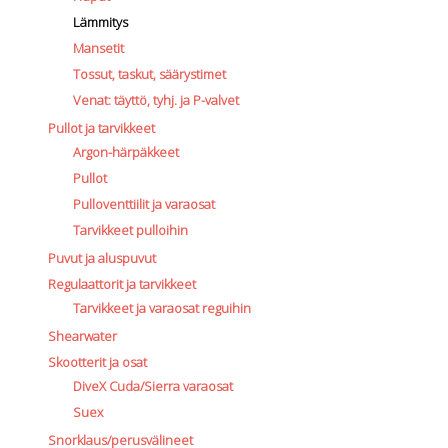
Lämmitys
Mansetit
Tossut, taskut, säärystimet
Venat: täyttö, tyhj. ja P-valvet
Pullot ja tarvikkeet
Argon-härpäkkeet
Pullot
Pulloventtiilit ja varaosat
Tarvikkeet pulloihin
Puvut ja aluspuvut
Regulaattorit ja tarvikkeet
Tarvikkeet ja varaosat reguihin
Shearwater
Skootterit ja osat
DiveX Cuda/Sierra varaosat
Suex
Snorklaus/perusvälineet