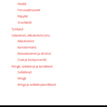
Maskit
Perusvälinesetit
Räpylät
Snorkkelit
Työkalut
Valaisimet, akkukotelot yms.
Akkukotelot
Kanisterivalot
Käsivalaisimet ja strobot
Osat ja komponentit
Wingit, selkälevyt ja tarvikkeet
Selkälevyt
Wingit
Wings ja selkälevytarvikkeet