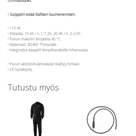
Perusvälinesetit
Ominaisuudet:
Räpylät
• Suojapiiri estää liiallisen kuumenemisen.
Snorkkelit
Työkalut
• 110 W.
Valaisimet, akkukotelot yms.
• Paloaika: 10 Ah / n. 1-1,2h, 20 Ah / n. 2-2,5h
Akkukotelot
• Puvun maksimi lämpötila 45 °C.
Kanisterivalot
• Materiaali: BZ400 Thinsulate.
• Integroidut kaapelit lämpöhanskoille hihansuissa.
Käsivalaisimet ja strobot
Osat ja komponentit
• Puvun säilytys/kuljetuskassi sisältyy hintaan.
Wingit, selkälevyt ja tarvikkeet
• CE hyväksytty.
Selkälevyt
Wingit
Tutustu myös
Wings ja selkälevytarvikkeet