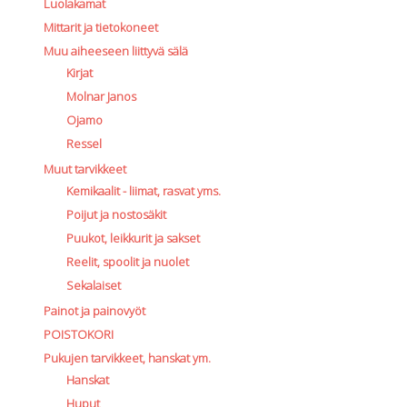
Luolakamat
Mittarit ja tietokoneet
Muu aiheeseen liittyvä sälä
Kirjat
Molnar Janos
Ojamo
Ressel
Muut tarvikkeet
Kemikaalit - liimat, rasvat yms.
Poijut ja nostosäkit
Puukot, leikkurit ja sakset
Reelit, spoolit ja nuolet
Sekalaiset
Painot ja painovyöt
POISTOKORI
Pukujen tarvikkeet, hanskat ym.
Hanskat
Huput