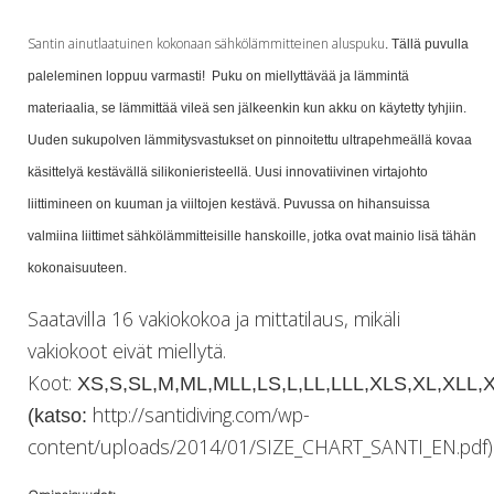
Lämmitys
Santin ainutlaatuinen kokonaan sähkölämmitteinen aluspuku
Mansetit
. Tällä puvulla
Tossut, taskut, säärystimet
paleleminen loppuu varmasti! Puku on miellyttävää ja lämmintä
Venat: täyttö, tyhj. ja P-valvet
materiaalia, se lämmittää vileä sen jälkeenkin kun akku on käytetty tyhjiin.
Pullot ja tarvikkeet
Uuden sukupolven lämmitysvastukset on pinnoitettu ultrapehmeällä kovaa
Argon-härpäkkeet
käsittelyä kestävällä silikonieristeellä. Uusi innovatiivinen virtajohto
Pullot
Pulloventtiilit ja varaosat
liittimineen on kuuman ja viiltojen kestävä. Puvussa on hihansuissa
Tarvikkeet pulloihin
valmiina liittimet sähkölämmitteisille hanskoille, jotka ovat mainio lisä tähän
Puvut ja aluspuvut
kokonaisuuteen.
Regulaattorit ja tarvikkeet
Tarvikkeet ja varaosat reguihin
Saatavilla 16 vakiokokoa ja mittatilaus, mikäli
Shearwater
vakiokoot eivät miellytä.
Skootterit ja osat
Koot:
XS,S,SL,M,ML,MLL,LS,L,LL,LLL,XLS,XL,XLL
DiveX Cuda/Sierra varaosat
http://santidiving.com/wp-
(katso:
Suex
Snorklaus/perusvälineet
content/uploads/2014/01/SIZE_CHART_SANTI_EN.pdf)
Maskit