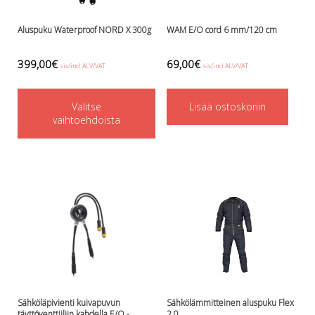
Aluspuku Waterproof NORD X 300g
WAM E/O cord 6 mm/120 cm
399,00
€
69,00
€
sis/incl ALV/VAT
sis/incl ALV/VAT
This
Valitse
product
Lisää ostoskoriin
vaihtoehdoista
has
multiple
variants.
The
options
may
be
chosen
on
Sähköläpivienti kuivapuvun
Sähkölämmitteinen aluspuku Flex
the
täyttöventtiiliin kahdella E/O -
2.0