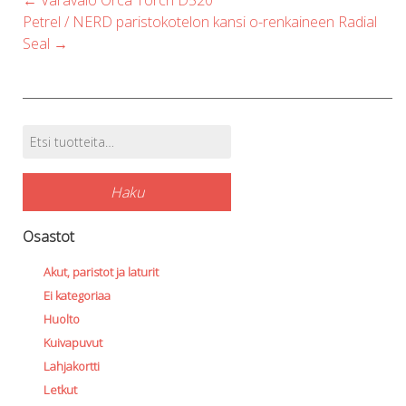
navigation
Petrel / NERD paristokotelon kansi o-renkaineen Radial
Seal
→
Etsi:
Tuotehaku
Haku
Osastot
Akut, paristot ja laturit
Ei kategoriaa
Huolto
Kuivapuvut
Lahjakortti
Letkut