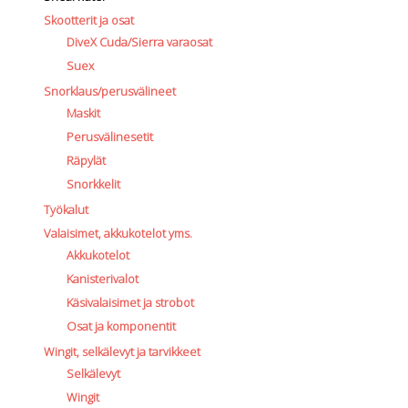
Skootterit ja osat
DiveX Cuda/Sierra varaosat
Suex
Snorklaus/perusvälineet
Maskit
Perusvälinesetit
Räpylät
Snorkkelit
Työkalut
Valaisimet, akkukotelot yms.
Akkukotelot
Kanisterivalot
Käsivalaisimet ja strobot
Osat ja komponentit
Wingit, selkälevyt ja tarvikkeet
Selkälevyt
Wingit