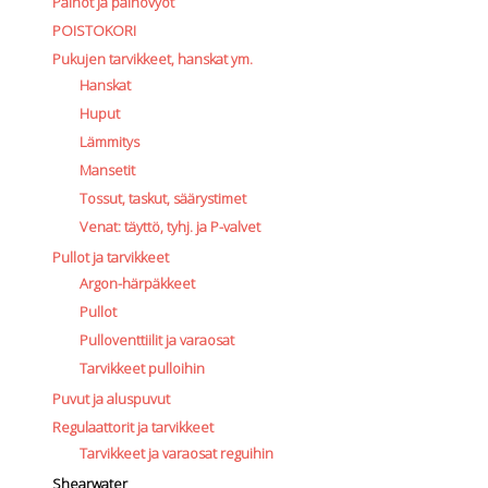
Painot ja painovyöt
POISTOKORI
Pukujen tarvikkeet, hanskat ym.
Hanskat
Huput
Lämmitys
Mansetit
Tossut, taskut, säärystimet
Venat: täyttö, tyhj. ja P-valvet
Pullot ja tarvikkeet
Argon-härpäkkeet
Pullot
Pulloventtiilit ja varaosat
Tarvikkeet pulloihin
Puvut ja aluspuvut
Regulaattorit ja tarvikkeet
Tarvikkeet ja varaosat reguihin
Shearwater