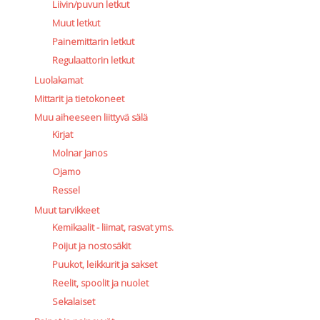
Liivin/puvun letkut
Muut letkut
Painemittarin letkut
Regulaattorin letkut
Luolakamat
Mittarit ja tietokoneet
Muu aiheeseen liittyvä sälä
Kirjat
Molnar Janos
Ojamo
Ressel
Muut tarvikkeet
Kemikaalit - liimat, rasvat yms.
Poijut ja nostosäkit
Puukot, leikkurit ja sakset
Reelit, spoolit ja nuolet
Sekalaiset