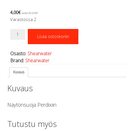
Regulaattorin letkut
Luolakamat
4,00
€
sis/incl ALV/VAT
Mittarit ja tietokoneet
Varastossa 2
Muu aiheeseen liittyvä sälä
Kirjat
Perdix
Lisää ostoskoriin
Näytönsuojakalvo
Molnar Janos
määrä
Ojamo
Ressel
Osasto:
Shearwater
Muut tarvikkeet
Brand:
Shearwater
Kemikaalit - liimat, rasvat yms.
Kuvaus
Poijut ja nostosäkit
Puukot, leikkurit ja sakset
Kuvaus
Reelit, spoolit ja nuolet
Sekalaiset
Painot ja painovyöt
Näytönsuoja Perdixiin
POISTOKORI
Pukujen tarvikkeet, hanskat ym.
Tutustu myös
Hanskat
Huput