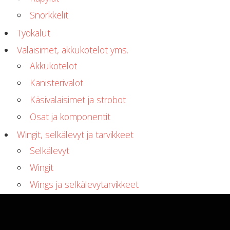
Snorkkelit
Työkalut
Valaisimet, akkukotelot yms.
Akkukotelot
Kanisterivalot
Käsivalaisimet ja strobot
Osat ja komponentit
Wingit, selkälevyt ja tarvikkeet
Selkälevyt
Wingit
Wings ja selkälevytarvikkeet