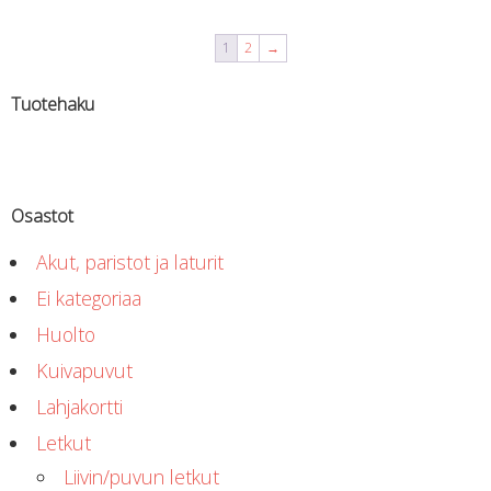
1
2
→
Tuotehaku
Osastot
Akut, paristot ja laturit
Ei kategoriaa
Huolto
Kuivapuvut
Lahjakortti
Letkut
Liivin/puvun letkut