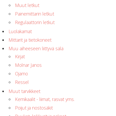
Muut letkut
Painemittarin letkut
Regulaattorin letkut
Luolakamat
Mittarit ja tietokoneet
Muu aiheeseen liittyvä sälä
Kirjat
Molnar Janos
Ojamo
Ressel
Muut tarvikkeet
Kemikaalit - liimat, rasvat yms.
Poijut ja nostosäkit