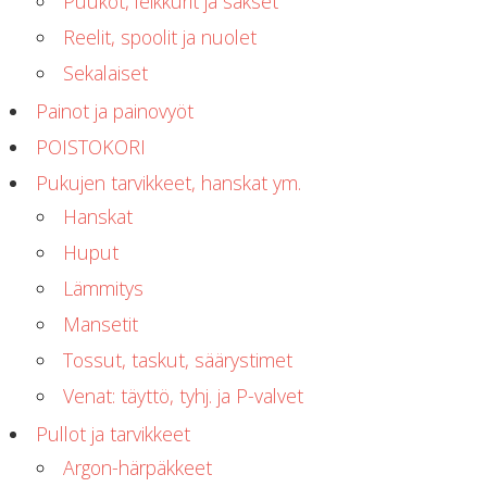
Puukot, leikkurit ja sakset
Reelit, spoolit ja nuolet
Sekalaiset
Painot ja painovyöt
POISTOKORI
Pukujen tarvikkeet, hanskat ym.
Hanskat
Huput
Lämmitys
Mansetit
Tossut, taskut, säärystimet
Venat: täyttö, tyhj. ja P-valvet
Pullot ja tarvikkeet
Argon-härpäkkeet