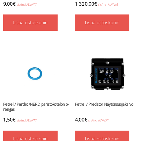
9,00
€
1 320,00
€
sis/incl ALV/VAT
sis/incl ALV/VAT
Lisää ostoskoriin
Lisää ostoskoriin
Petrel / Perdix /NERD paristokotelon o-
Petrel / Predator Näytönsuojakalvo
rengas
1,50
€
4,00
€
sis/incl ALV/VAT
sis/incl ALV/VAT
Lisää ostoskoriin
Lisää ostoskoriin