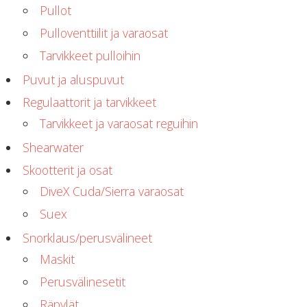
Pullot
Pulloventtiilit ja varaosat
Tarvikkeet pulloihin
Puvut ja aluspuvut
Regulaattorit ja tarvikkeet
Tarvikkeet ja varaosat reguihin
Shearwater
Skootterit ja osat
DiveX Cuda/Sierra varaosat
Suex
Snorklaus/perusvälineet
Maskit
Perusvälinesetit
Räpylät