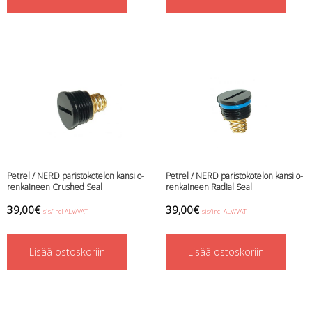
Petrel / NERD paristokotelon kansi o-
Petrel / NERD paristokotelon kansi o-
renkaineen Crushed Seal
renkaineen Radial Seal
39,00
€
39,00
€
sis/incl ALV/VAT
sis/incl ALV/VAT
Lisää ostoskoriin
Lisää ostoskoriin