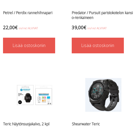
Petrel / Perdix rannehihnapari
Predator / Pursuit paristokotelon kansi
o-renkaineen
22,00
€
39,00
€
sis/incl ALV/VAT
sis/incl ALV/VAT
Lisää ostoskoriin
Lisää ostoskoriin
Teric Näytönsuojakalvo, 2 kpl
Shearwater Teric