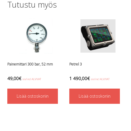
Tutustu myös
Lämmitys
Mansetit
Tossut, taskut, säärystimet
Venat: täyttö, tyhj. ja P-valvet
Pullot ja tarvikkeet
Argon-härpäkkeet
Pullot
Pulloventtiilit ja varaosat
Tarvikkeet pulloihin
Painemittari 300 bar, 52 mm
Petrel 3
Puvut ja aluspuvut
Regulaattorit ja tarvikkeet
49,00
€
1 490,00
€
sis/incl ALV/VAT
sis/incl ALV/VAT
Tarvikkeet ja varaosat reguihin
Shearwater
Lisää ostoskoriin
Lisää ostoskoriin
Skootterit ja osat
DiveX Cuda/Sierra varaosat
Suex
Snorklaus/perusvälineet
Maskit