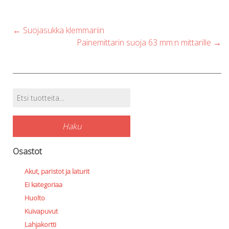
b
c
Post
←
Suojasukka klemmariin
o
navigation
Painemittarin suoja 63 mm:n mittarille
→
t
p
p
Etsi:
Tuotehaku
Haku
Osastot
Akut, paristot ja laturit
Ei kategoriaa
Huolto
Kuivapuvut
Lahjakortti