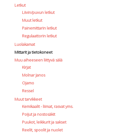
Letkut
Liivin/puvun letkut
Muut letkut
Painemittarin letkut
Regulaattorin letkut
Luolakamat
Mittarit ja tietokoneet
Muu aiheeseen liittyvä sälä
Kirjat
Molnar Janos
Ojamo
Ressel
Muut tarvikkeet
Kemikaalit - liimat, rasvat yms.
Poijut ja nostosäkit
Puukot, leikkurit ja sakset
Reelit, spoolit ja nuolet