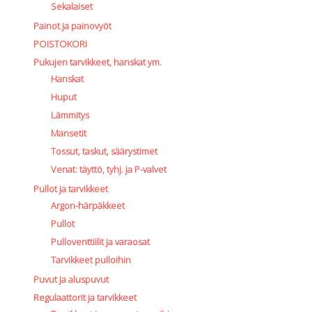
Sekalaiset
Painot ja painovyöt
POISTOKORI
Pukujen tarvikkeet, hanskat ym.
Hanskat
Huput
Lämmitys
Mansetit
Tossut, taskut, säärystimet
Venat: täyttö, tyhj. ja P-valvet
Pullot ja tarvikkeet
Argon-härpäkkeet
Pullot
Pulloventtiilit ja varaosat
Tarvikkeet pulloihin
Puvut ja aluspuvut
Regulaattorit ja tarvikkeet