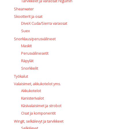
Tarvikkeet ja varaosat reguihin
Shearwater
Skootterit ja osat
DiveX Cuda/Sierra varaosat
Suex
Snorklaus/perusvälineet
Maskit
Perusvälinesetit
Räpylät
Snorkkelit
Työkalut
Valaisimet, akkukotelot yms.
Akkukotelot
Kanisterivalot
Käsivalaisimet ja strobot
Osat ja komponentit
Wingit, selkälevyt ja tarvikkeet
Selkälevyt