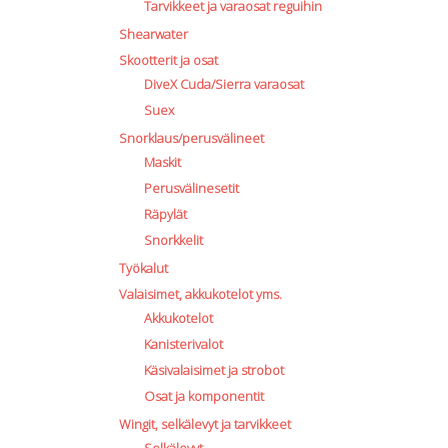
Tarvikkeet ja varaosat reguihin
Shearwater
Skootterit ja osat
DiveX Cuda/Sierra varaosat
Suex
Snorklaus/perusvälineet
Maskit
Perusvälinesetit
Räpylät
Snorkkelit
Työkalut
Valaisimet, akkukotelot yms.
Akkukotelot
Kanisterivalot
Käsivalaisimet ja strobot
Osat ja komponentit
Wingit, selkälevyt ja tarvikkeet