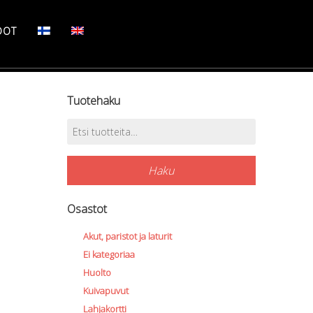
DOT
Tuotehaku
Etsi:
Haku
Osastot
Akut, paristot ja laturit
Ei kategoriaa
Huolto
Kuivapuvut
Lahjakortti