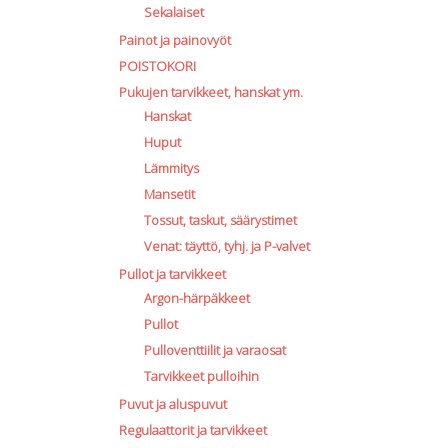
Sekalaiset
Painot ja painovyöt
POISTOKORI
Pukujen tarvikkeet, hanskat ym.
Hanskat
Huput
Lämmitys
Mansetit
Tossut, taskut, säärystimet
Venat: täyttö, tyhj. ja P-valvet
Pullot ja tarvikkeet
Argon-härpäkkeet
Pullot
Pulloventtiilit ja varaosat
Tarvikkeet pulloihin
Puvut ja aluspuvut
Regulaattorit ja tarvikkeet