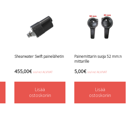
Shearwater Swift painelähetin
Painemittarin suoja 52 mm:n
mittarille
455,00
€
5,00
€
sis/incl ALV/VAT
sis/incl ALV/VAT
This
product
Lisää
Lisää
ostoskoriin
ostoskoriin
has
multiple
variants.
The
options