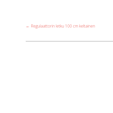
Post
←
Regulaattorin letku 100 cm keltainen
navigation