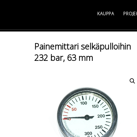
Skip
to
KAUPPA
PROJE
content
Painemittari selkäpulloihin
232 bar, 63 mm