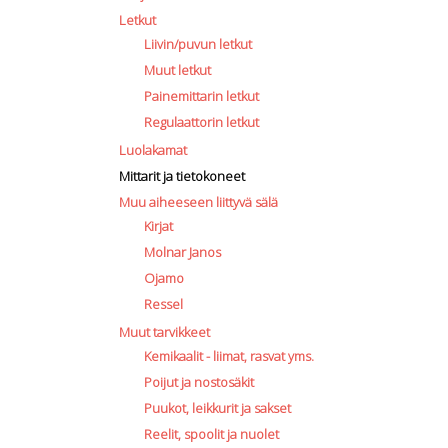
Letkut
Liivin/puvun letkut
Muut letkut
Painemittarin letkut
Regulaattorin letkut
Luolakamat
Mittarit ja tietokoneet
Muu aiheeseen liittyvä sälä
Kirjat
Molnar Janos
Ojamo
Ressel
Muut tarvikkeet
Kemikaalit - liimat, rasvat yms.
Poijut ja nostosäkit
Puukot, leikkurit ja sakset
Reelit, spoolit ja nuolet