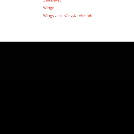
Selkälevyt
Wingit
Wings ja selkälevytarvikkeet