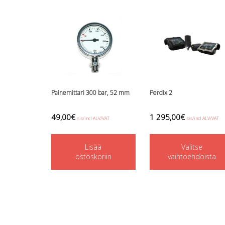
Painemittari 300 bar, 52 mm
Perdix 2
49,00
€
1 295,00
€
sis/incl ALV/VAT
sis/incl ALV/VAT
Lisää
Valitse
ostoskoriin
vaihtoehdoista