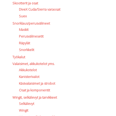
Skootterit ja osat
DiveX Cuda/Sierra varaosat
Suex
Snorklaus/perusvälineet
Maskit
Perusvälinesetit
Räpylät
Snorkkelit
Työkalut
Valaisimet, akkukotelot yms.
Akkukotelot
Kanisterivalot
Käsivalaisimet ja strobot
Osat ja komponentit
Wingit, selkälevyt ja tarvikkeet
Selkälevyt
Wingit