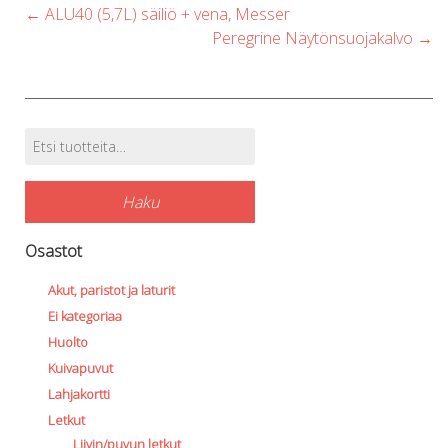
Post
←
ALU40 (5,7L) säiliö + vena, Messer
o
navigation
Peregrine Näytönsuojakalvo
→
t
p
p
Etsi:
Tuotehaku
Haku
Osastot
Akut, paristot ja laturit
Ei kategoriaa
Huolto
Kuivapuvut
Lahjakortti
Letkut
Liivin/puvun letkut