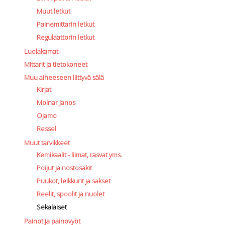
Muut letkut
Painemittarin letkut
Regulaattorin letkut
Luolakamat
Mittarit ja tietokoneet
Muu aiheeseen liittyvä sälä
Kirjat
Molnar Janos
Ojamo
Ressel
Muut tarvikkeet
Kemikaalit - liimat, rasvat yms.
Poijut ja nostosäkit
Puukot, leikkurit ja sakset
Reelit, spoolit ja nuolet
Sekalaiset
Painot ja painovyöt