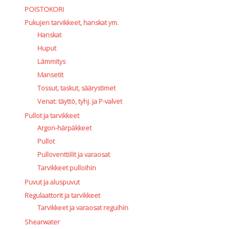
POISTOKORI
Pukujen tarvikkeet, hanskat ym.
Hanskat
Huput
Lämmitys
Mansetit
Tossut, taskut, säärystimet
Venat: täyttö, tyhj. ja P-valvet
Pullot ja tarvikkeet
Argon-härpäkkeet
Pullot
Pulloventtiilit ja varaosat
Tarvikkeet pulloihin
Puvut ja aluspuvut
Regulaattorit ja tarvikkeet
Tarvikkeet ja varaosat reguihin
Shearwater