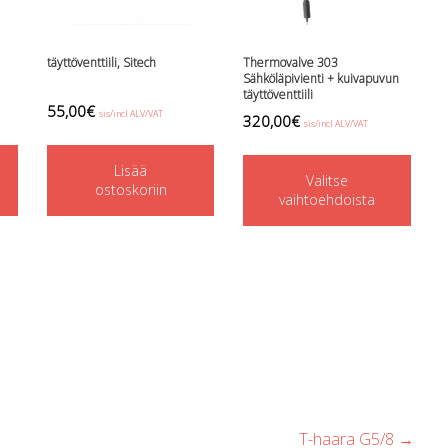
täyttöventtiili, Sitech
Thermovalve 303
Sähköläpivienti + kuivapuvun
täyttöventtiili
55,00
€
sis/incl ALV/VAT
320,00
€
sis/incl ALV/VAT
This
Lisää
Valitse
prod
ostoskoriin
vaihtoehdoista
has
mult
varia
The
opti
may
be
chos
T-haara G5/8
→
on