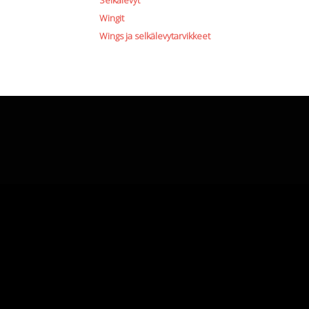
Selkälevyt
Wingit
Wings ja selkälevytarvikkeet