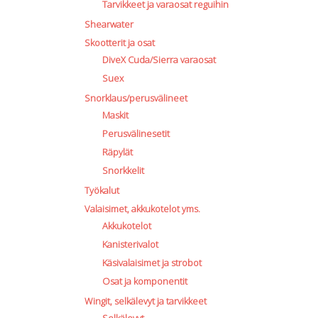
Tarvikkeet ja varaosat reguihin
Shearwater
uct
Skootterit ja osat
DiveX Cuda/Sierra varaosat
Suex
Snorklaus/perusvälineet
Maskit
Perusvälinesetit
Räpylät
Snorkkelit
Työkalut
Valaisimet, akkukotelot yms.
Akkukotelot
Kanisterivalot
Käsivalaisimet ja strobot
Osat ja komponentit
Wingit, selkälevyt ja tarvikkeet