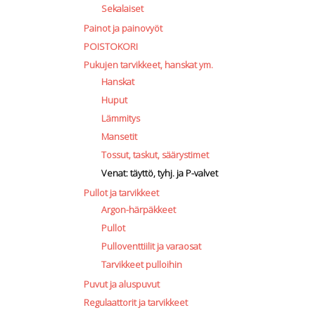
Sekalaiset
Painot ja painovyöt
POISTOKORI
Pukujen tarvikkeet, hanskat ym.
Hanskat
Huput
Lämmitys
uct
Mansetit
Tossut, taskut, säärystimet
iple
Venat: täyttö, tyhj. ja P-valvet
nts.
Pullot ja tarvikkeet
Argon-härpäkkeet
Pullot
ons
Pulloventtiilit ja varaosat
Tarvikkeet pulloihin
Puvut ja aluspuvut
en
Regulaattorit ja tarvikkeet