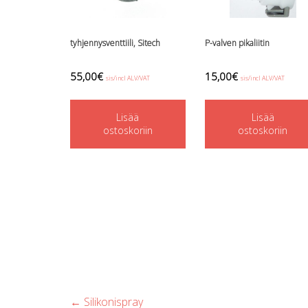
tyhjennysventtiili, Sitech
P-valven pikaliitin
55,00
€
15,00
€
sis/incl ALV/VAT
sis/incl ALV/VAT
Lisää
Lisää
ostoskoriin
ostoskoriin
Post
←
Silikonispray