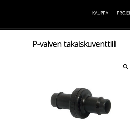
Skip
to
KAUPPA
PROJE
content
P-valven takaiskuventtiili