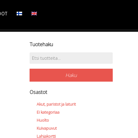
DOT
Tuotehaku
Etsi:
Haku
Osastot
Akut, paristot ja laturit
Ei kategoriaa
Huolto
Kuivapuvut
Lahjakortti