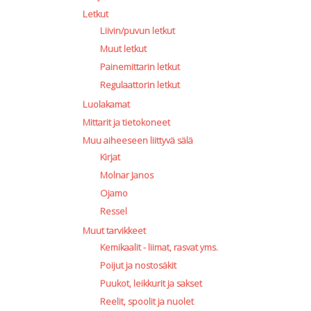
Letkut
Liivin/puvun letkut
Muut letkut
Painemittarin letkut
Regulaattorin letkut
Luolakamat
Mittarit ja tietokoneet
Muu aiheeseen liittyvä sälä
Kirjat
Molnar Janos
Ojamo
Ressel
Muut tarvikkeet
Kemikaalit - liimat, rasvat yms.
Poijut ja nostosäkit
Puukot, leikkurit ja sakset
Reelit, spoolit ja nuolet