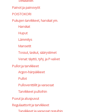
Sekalaiset
Painot ja painovyöt
POISTOKORI
Pukujen tarvikkeet, hanskat ym.
Hanskat
Huput
Lämmitys
Mansetit
Tossut, taskut, säärystimet
Venat: täyttö, tyhj. ja P-valvet
Pullot ja tarvikkeet
Argon-härpäkkeet
Pullot
Pulloventtiilit ja varaosat
Tarvikkeet pulloihin
Puvut ja aluspuvut
Regulaattorit ja tarvikkeet
Tarvikkeet ja varaosat reguihin