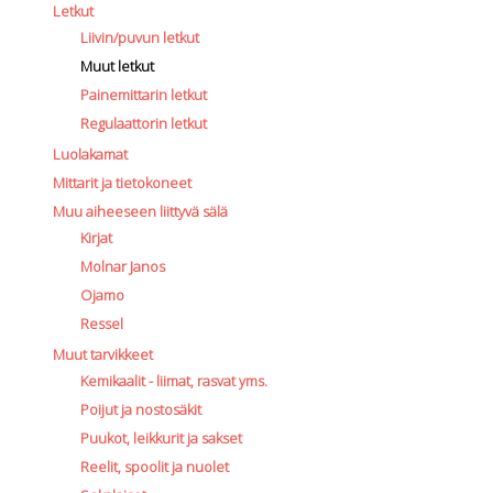
Letkut
Liivin/puvun letkut
Muut letkut
Painemittarin letkut
Regulaattorin letkut
Luolakamat
Mittarit ja tietokoneet
Muu aiheeseen liittyvä sälä
Kirjat
Molnar Janos
Ojamo
Ressel
Muut tarvikkeet
Kemikaalit - liimat, rasvat yms.
Poijut ja nostosäkit
Puukot, leikkurit ja sakset
Reelit, spoolit ja nuolet