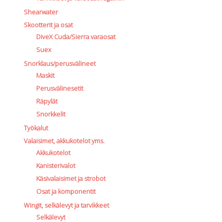
Shearwater
Skootterit ja osat
DiveX Cuda/Sierra varaosat
Suex
Snorklaus/perusvälineet
Maskit
Perusvälinesetit
Räpylät
Snorkkelit
Työkalut
Valaisimet, akkukotelot yms.
Akkukotelot
Kanisterivalot
Käsivalaisimet ja strobot
Osat ja komponentit
Wingit, selkälevyt ja tarvikkeet
Selkälevyt