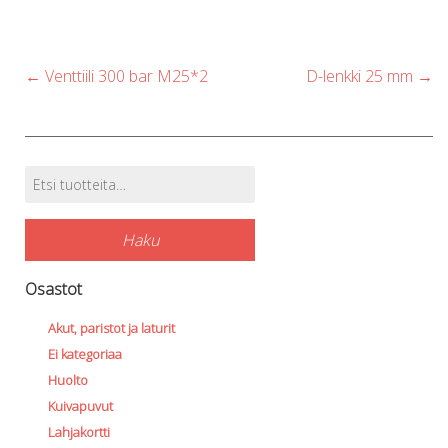
be
chosen
Post
←
Venttiili 300 bar M25*2
D-lenkki 25 mm
→
on
navigation
the
product
page
Etsi:
Tuotehaku
Haku
Osastot
Akut, paristot ja laturit
Ei kategoriaa
Huolto
Kuivapuvut
Lahjakortti