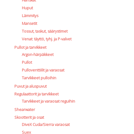
Huput
Lämmitys
Mansetit
Tossut, taskut, säärystimet
Venat: täyttö, tyhj. ja P-valvet
Pullot ja tarvikkeet
Argon-härpäkkeet
Pullot
Pulloventtiilit ja varaosat
Tarvikkeet pulloihin
Puvut ja aluspuvut
Regulaattorit ja tarvikkeet
Tarvikkeet ja varaosat reguihin
Shearwater
Skootterit ja osat
DiveX Cuda/Sierra varaosat
Suex