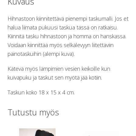
Kuvaus
Lämmitys
Mansetit
Hihnastoon kiinnitettävä pienempi taskumalli. Jos et
Tossut, taskut, säärystimet
halua liimata pukuusi taskua tässä on ratkaisu.
Venat: täyttö, tyhj. ja P-valvet
Pullot ja tarvikkeet
Kiinnitä tasku hihnastoon ja homma on hanskassa.
Argon-härpäkkeet
Voidaan kiinnittää myös selkälevyyn liitettäviin
Pullot
painotaskuihin (alempi kuva).
Pulloventtiilit ja varaosat
Tarvikkeet pulloihin
Kätevä myös lämpimien vesien keikoille kun
Puvut ja aluspuvut
kuivapuku ja taskut sen myötä jää kotiin.
Regulaattorit ja tarvikkeet
Tarvikkeet ja varaosat reguihin
Taskun koko 18 x 15 x 4 cm.
Shearwater
Skootterit ja osat
DiveX Cuda/Sierra varaosat
Tutustu myös
Suex
Snorklaus/perusvälineet
Maskit