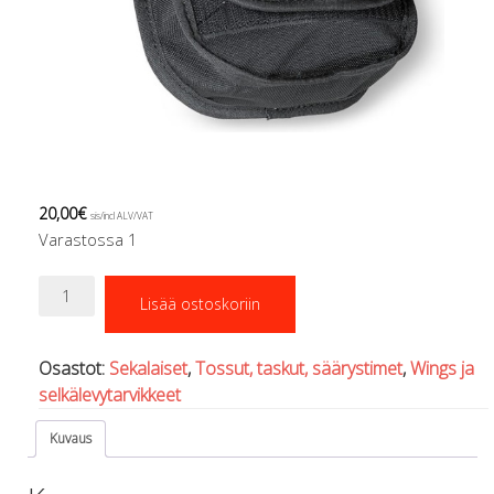
Regulaattorin letkut
Luolakamat
Mittarit ja tietokoneet
Muu aiheeseen liittyvä sälä
Kirjat
Molnar Janos
Ojamo
Ressel
20,00
€
sis/incl ALV/VAT
Muut tarvikkeet
Varastossa 1
Kemikaalit - liimat, rasvat yms.
Poijut ja nostosäkit
Lisätasku
Puukot, leikkurit ja sakset
Lisää ostoskoriin
vyölle
Reelit, spoolit ja nuolet
määrä
Sekalaiset
Osastot:
Sekalaiset
,
Tossut, taskut, säärystimet
,
Wings ja
Painot ja painovyöt
selkälevytarvikkeet
POISTOKORI
Pukujen tarvikkeet, hanskat ym.
Kuvaus
Hanskat
Huput