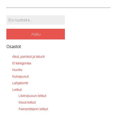
Etsi:
Tuotehaku
Haku
Osastot
Akut, paristot ja laturit
Ei kategoriaa
Huolto
Kuivapuvut
Lahjakortti
Letkut
Liivin/puvun letkut
Muut letkut
Painemittarin letkut