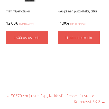
Trimmipainotasku
Kaksipäinen pistoolihaka, pitkä
12,00
€
11,00
€
sis/incl ALV/VAT
sis/incl ALV/VAT
Lisää ostoskoriin
Lisää ostoskoriin
Post
←
50*70 cm juliste, 5kpl, Kaikki viisi Ressel -julistetta
navigation
Kompassi, SK-8
→