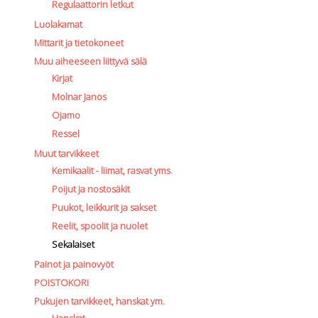
Regulaattorin letkut
Luolakamat
Mittarit ja tietokoneet
Muu aiheeseen liittyvä sälä
Kirjat
Molnar Janos
Ojamo
Ressel
Muut tarvikkeet
Kemikaalit - liimat, rasvat yms.
Poijut ja nostosäkit
Puukot, leikkurit ja sakset
Reelit, spoolit ja nuolet
Sekalaiset
Painot ja painovyöt
POISTOKORI
Pukujen tarvikkeet, hanskat ym.
Hanskat