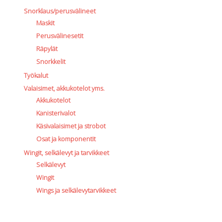
Snorklaus/perusvälineet
Maskit
Perusvälinesetit
Räpylät
Snorkkelit
Työkalut
Valaisimet, akkukotelot yms.
Akkukotelot
Kanisterivalot
Käsivalaisimet ja strobot
Osat ja komponentit
Wingit, selkälevyt ja tarvikkeet
Selkälevyt
Wingit
Wings ja selkälevytarvikkeet