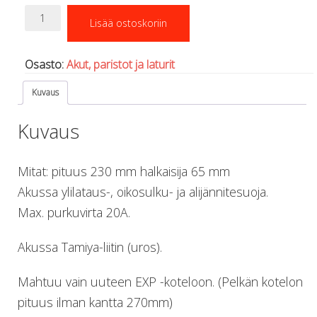
Regulaattorin letkut
Li-
Lisää ostoskoriin
Luolakamat
ion
akku
Mittarit ja tietokoneet
11,1
Muu aiheeseen liittyvä sälä
Osasto:
Akut, paristot ja laturit
V
Kirjat
388,5
Molnar Janos
Kuvaus
Wh
Ojamo
(35Ah)
Kuvaus
Ressel
määrä
Muut tarvikkeet
Kemikaalit - liimat, rasvat yms.
Mitat: pituus 230 mm halkaisija 65 mm
Poijut ja nostosäkit
Akussa ylilataus-, oikosulku- ja alijännitesuoja.
Puukot, leikkurit ja sakset
Max. purkuvirta 20A.
Reelit, spoolit ja nuolet
Sekalaiset
Painot ja painovyöt
Akussa Tamiya-liitin (uros).
POISTOKORI
Pukujen tarvikkeet, hanskat ym.
Mahtuu vain uuteen EXP -koteloon. (Pelkän kotelon
Hanskat
pituus ilman kantta 270mm)
Huput