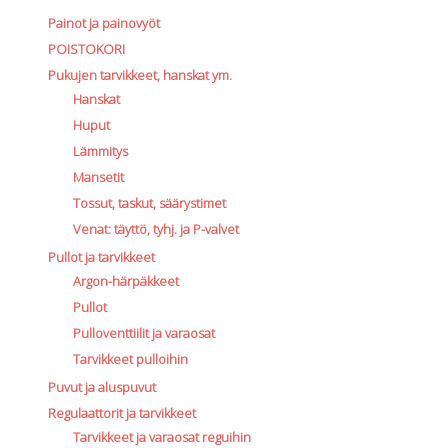
Painot ja painovyöt
POISTOKORI
Pukujen tarvikkeet, hanskat ym.
Hanskat
Huput
Lämmitys
Mansetit
Tossut, taskut, säärystimet
Venat: täyttö, tyhj. ja P-valvet
Pullot ja tarvikkeet
Argon-härpäkkeet
Pullot
Pulloventtiilit ja varaosat
Tarvikkeet pulloihin
Puvut ja aluspuvut
Regulaattorit ja tarvikkeet
Tarvikkeet ja varaosat reguihin