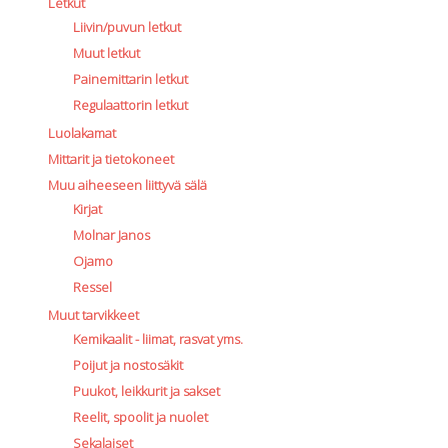
Letkut
Liivin/puvun letkut
Muut letkut
Painemittarin letkut
Regulaattorin letkut
Luolakamat
Mittarit ja tietokoneet
Muu aiheeseen liittyvä sälä
Kirjat
Molnar Janos
Ojamo
Ressel
Muut tarvikkeet
Kemikaalit - liimat, rasvat yms.
Poijut ja nostosäkit
Puukot, leikkurit ja sakset
Reelit, spoolit ja nuolet
Sekalaiset