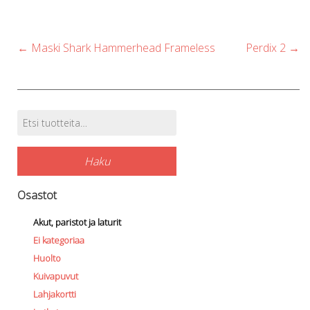
Post
←
Maski Shark Hammerhead Frameless
Perdix 2
→
navigation
Etsi:
Tuotehaku
Haku
Osastot
Akut, paristot ja laturit
Ei kategoriaa
Huolto
Kuivapuvut
Lahjakortti