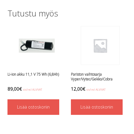
Lämmitys
Tutustu myös
Mansetit
Tossut, taskut, säärystimet
Venat: täyttö, tyhj. ja P-valvet
Pullot ja tarvikkeet
Argon-härpäkkeet
Pullot
Pulloventtiilit ja varaosat
Tarvikkeet pulloihin
Puvut ja aluspuvut
Li-ion akku 11,1 V 75 Wh (6,8Ah)
Pariston vaihtosarja
Regulaattorit ja tarvikkeet
Vyper/Vytec/Gekko/Cobra
Tarvikkeet ja varaosat reguihin
89,00
€
12,00
€
sis/incl ALV/VAT
sis/incl ALV/VAT
Shearwater
Skootterit ja osat
DiveX Cuda/Sierra varaosat
Lisää ostoskoriin
Lisää ostoskoriin
Suex
Snorklaus/perusvälineet
Maskit