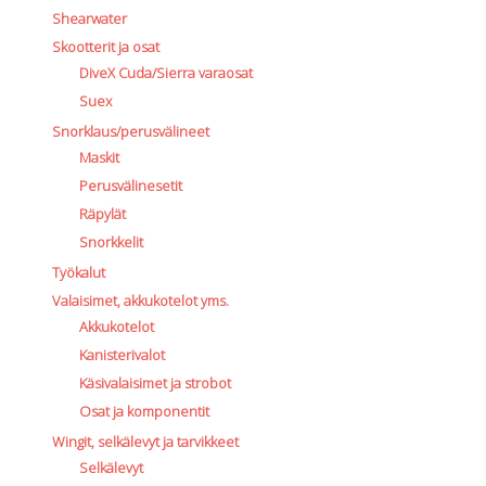
Shearwater
Skootterit ja osat
DiveX Cuda/Sierra varaosat
Suex
Snorklaus/perusvälineet
Maskit
Perusvälinesetit
Räpylät
Snorkkelit
Työkalut
Valaisimet, akkukotelot yms.
Akkukotelot
Kanisterivalot
Käsivalaisimet ja strobot
Osat ja komponentit
Wingit, selkälevyt ja tarvikkeet
Selkälevyt