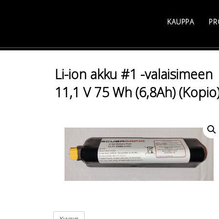
Skip
to
KAUPPA
PR
content
Li-ion akku #1 -valaisimeen
11,1 V 75 Wh (6,8Ah) (Kopio