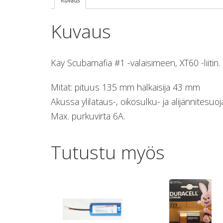
Kuvaus
Kuvaus
Käy Scubamafia #1 -valaisimeen, XT60 -liitin.
Mitat: pituus 135 mm halkaisija 43 mm
Akussa ylilataus-, oikosulku- ja alijännitesuoj
Max. purkuvirta 6A.
Tutustu myös