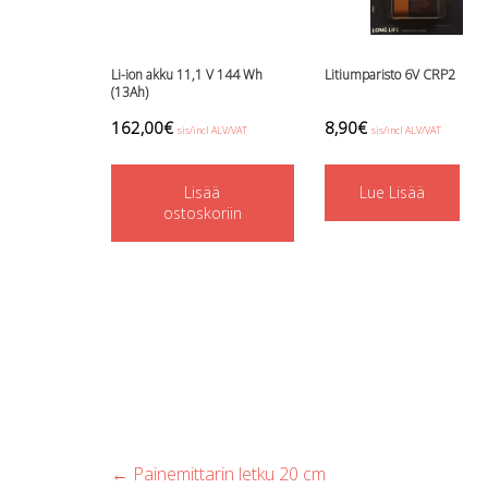
Li-ion akku 11,1 V 144 Wh
Litiumparisto 6V CRP2
(13Ah)
162,00
€
8,90
€
sis/incl ALV/VAT
sis/incl ALV/VAT
Lisää
Lue Lisää
ostoskoriin
Post
←
Painemittarin letku 20 cm