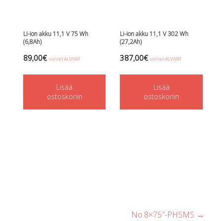
Li-ion akku 11,1 V 75 Wh
Li-ion akku 11,1 V 302 Wh
(6,8Ah)
(27,2Ah)
89,00
€
387,00
€
sis/incl ALV/VAT
sis/incl ALV/VAT
Lisää
Lisää
ostoskoriin
ostoskoriin
No.8×75″-PHSMS
→