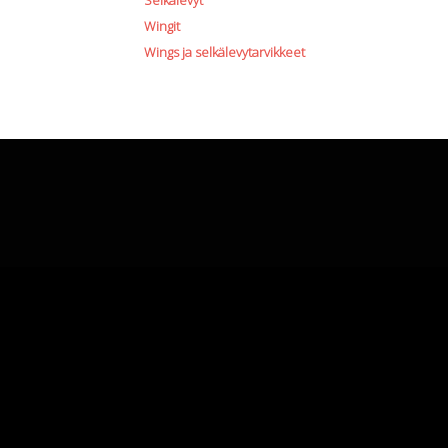
Selkälevyt
Wingit
Wings ja selkälevytarvikkeet