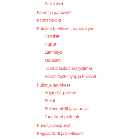
Sekalaiset
Painot ja painovyöt
POISTOKORI
Pukujen tarvikkeet, hanskat ym.
Hanskat
Huput
Lämmitys
Mansetit
Tossut, taskut, säärystimet
Venat: täyttö, tyhj. ja P-valvet
Pullot ja tarvikkeet
Argon-härpäkkeet
Pullot
Pulloventtiilit ja varaosat
Tarvikkeet pulloihin
Puvut ja aluspuvut
Regulaattorit ja tarvikkeet