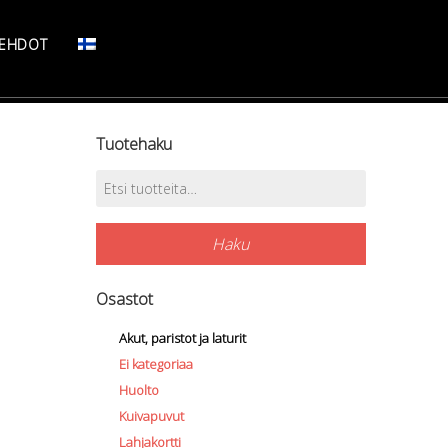
SEHDOT
Tuotehaku
Etsi:
Haku
Osastot
Akut, paristot ja laturit
Ei kategoriaa
Huolto
Kuivapuvut
Lahjakortti