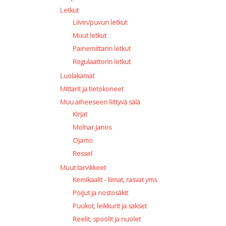
Letkut
Liivin/puvun letkut
Muut letkut
Painemittarin letkut
Regulaattorin letkut
Luolakamat
Mittarit ja tietokoneet
Muu aiheeseen liittyvä sälä
Kirjat
Molnar Janos
Ojamo
Ressel
Muut tarvikkeet
Kemikaalit - liimat, rasvat yms.
Poijut ja nostosäkit
Puukot, leikkurit ja sakset
Reelit, spoolit ja nuolet