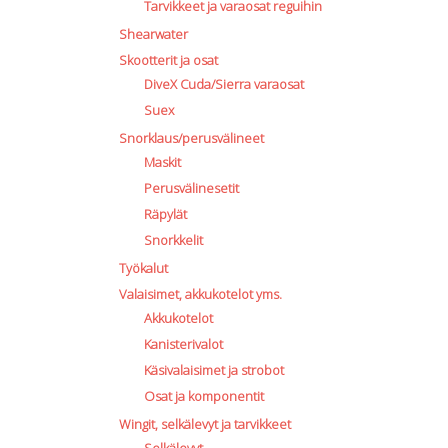
Tarvikkeet ja varaosat reguihin
Shearwater
Skootterit ja osat
DiveX Cuda/Sierra varaosat
Suex
Snorklaus/perusvälineet
Maskit
Perusvälinesetit
Räpylät
Snorkkelit
Työkalut
Valaisimet, akkukotelot yms.
Akkukotelot
Kanisterivalot
Käsivalaisimet ja strobot
Osat ja komponentit
Wingit, selkälevyt ja tarvikkeet