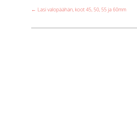
Post
←
Lasi valopäähän, koot 45, 50, 55 ja 60mm
navigation