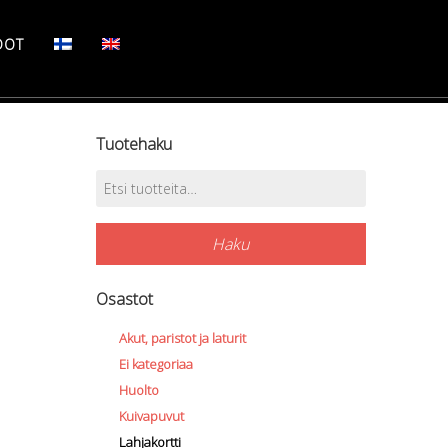
DOT
Tuotehaku
Etsi:
Haku
Osastot
Akut, paristot ja laturit
Ei kategoriaa
Huolto
Kuivapuvut
Lahjakortti