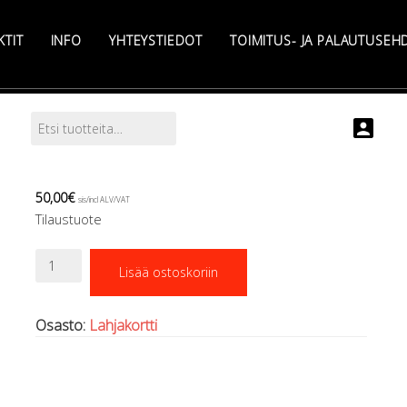
KTIT
INFO
YHTEYSTIEDOT
TOIMITUS- JA PALAUTUSEH
Etsi:
Search
50,00
€
sis/incl ALV/VAT
Tilaustuote
Lahjakortti
Lisää ostoskoriin
määrä
Osasto:
Lahjakortti