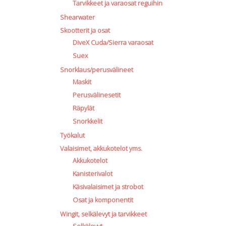
Tarvikkeet ja varaosat reguihin
Shearwater
Skootterit ja osat
DiveX Cuda/Sierra varaosat
Suex
Snorklaus/perusvälineet
Maskit
Perusvälinesetit
Räpylät
Snorkkelit
Työkalut
Valaisimet, akkukotelot yms.
Akkukotelot
Kanisterivalot
Käsivalaisimet ja strobot
Osat ja komponentit
Wingit, selkälevyt ja tarvikkeet