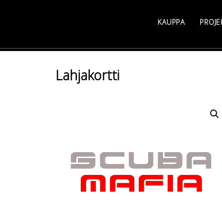
Skip
to
KAUPPA
PROJE
content
Lahjakortti