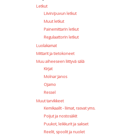
Letkut
Liivin/puvun letkut
Muut letkut
Painemittarin letkut
Regulaattorin letkut
Luolakamat
Mittarit ja tietokoneet
Muu aiheeseen liittyvä sälä
Kirjat
Molnar Janos
Ojamo
Ressel
Muut tarvikkeet
Kemikaalit - liimat, rasvat yms.
Poijut ja nostosäkit
Puukot, leikkurit ja sakset
Reelit, spoolit ja nuolet