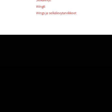
Selkälevyt
Wingit
Wings ja selkälevytarvikkeet