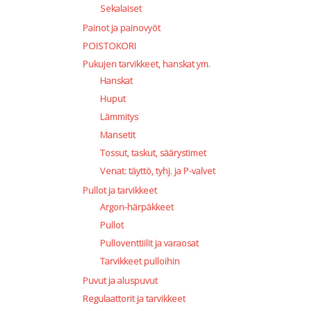
Sekalaiset
Painot ja painovyöt
POISTOKORI
Pukujen tarvikkeet, hanskat ym.
Hanskat
Huput
Lämmitys
Mansetit
Tossut, taskut, säärystimet
Venat: täyttö, tyhj. ja P-valvet
Pullot ja tarvikkeet
Argon-härpäkkeet
Pullot
Pulloventtiilit ja varaosat
Tarvikkeet pulloihin
Puvut ja aluspuvut
Regulaattorit ja tarvikkeet