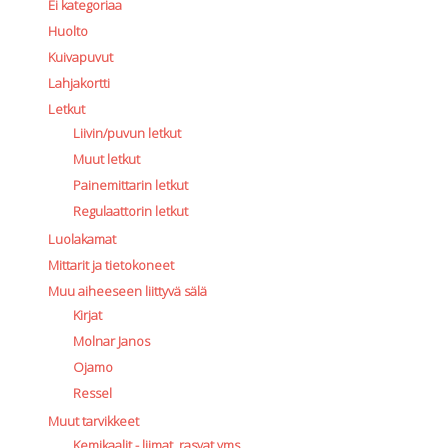
Ei kategoriaa
Huolto
Kuivapuvut
Lahjakortti
Letkut
Liivin/puvun letkut
Muut letkut
Painemittarin letkut
Regulaattorin letkut
Luolakamat
Mittarit ja tietokoneet
Muu aiheeseen liittyvä sälä
Kirjat
Molnar Janos
Ojamo
Ressel
Muut tarvikkeet
Kemikaalit - liimat, rasvat yms.