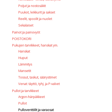
Poijut ja nostosäkit
Puukot, leikkurit ja sakset
Reelit, spoolit ja nuolet
Sekalaiset
Painot ja painovyöt
POISTOKORI
Pukujen tarvikkeet, hanskat ym.
Hanskat
Huput
Lämmitys
Mansetit
Tossut, taskut, säärystimet
Venat: täyttö, tyhj. ja P-valvet
Pullot ja tarvikkeet
Argon-härpäkkeet
Pullot
Pulloventtiilit ja varaosat