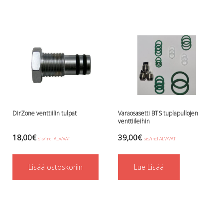
Perusvälinesetit
Räpylät
Snorkkelit
Työkalut
Valaisimet, akkukotelot yms.
Akkukotelot
Kanisterivalot
Käsivalaisimet ja strobot
Osat ja komponentit
Wingit, selkälevyt ja tarvikkeet
DirZone venttiilin tulpat
Varaosasetti BTS tuplapullojen
Selkälevyt
venttiileihin
Wingit
18,00
€
39,00
€
sis/incl ALV/VAT
sis/incl ALV/VAT
Wings ja selkälevytarvikkeet
Lisää ostoskoriin
Lue Lisää