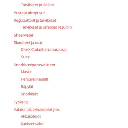
Tarvikkeet pulloihin
Puvut ja aluspuvut
Regulaattorit ja tarvikkeet
Tarvikkeet ja varaosat reguihin
Shearwater
Skootterit ja osat
DiveX Cuda/Sierra varaosat
Suex
Snorklaus/perusvälineet
Maskit
Perusvälinesetit
Räpylät
Snorkkelit
Työkalut
Valaisimet, akkukotelot yms.
Akkukotelot
Kanisterivalot