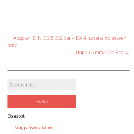
Post
←
Adapteri DIN G5/8 232 bar – DAN hapenantolaitteen
navigation
pullo
Huppu 5 mm, Dive Rite
→
Etsi:
Tuotehaku
Haku
Osastot
Akut, paristot ja laturit