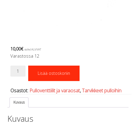
Regulaattorin letkut
Luolakamat
Mittarit ja tietokoneet
Muu aiheeseen liittyvä sälä
Kirjat
Molnar Janos
Ojamo
10,00
€
sis/incl ALV/VAT
Ressel
Varastossa 12
Muut tarvikkeet
Kemikaalit - liimat, rasvat yms.
Kuminuppi
Lisää ostoskoriin
Poijut ja nostosäkit
venttiliin,
vihreä
Puukot, leikkurit ja sakset
määrä
Reelit, spoolit ja nuolet
Osastot:
Pulloventtiilit ja varaosat
,
Tarvikkeet pulloihin
Sekalaiset
Kuvaus
Painot ja painovyöt
POISTOKORI
Kuvaus
Pukujen tarvikkeet, hanskat ym.
Hanskat
Huput