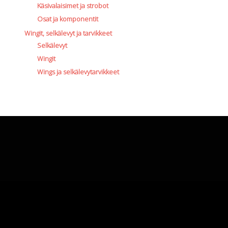
Käsivalaisimet ja strobot
Osat ja komponentit
Wingit, selkälevyt ja tarvikkeet
Selkälevyt
Wingit
Wings ja selkälevytarvikkeet