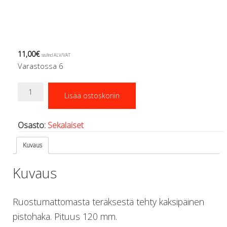
Regulaattorin letkut
Luolakamat
Mittarit ja tietokoneet
Muu aiheeseen liittyvä sälä
11,00
€
Kirjat
sis/incl ALV/VAT
Varastossa 6
Molnar Janos
Ojamo
Kaksipäinen
Ressel
Lisää ostoskoriin
pistoolihaka,
Muut tarvikkeet
pitkä
Kemikaalit - liimat, rasvat yms.
määrä
Osasto:
Sekalaiset
Poijut ja nostosäkit
Puukot, leikkurit ja sakset
Kuvaus
Reelit, spoolit ja nuolet
Sekalaiset
Kuvaus
Painot ja painovyöt
POISTOKORI
Pukujen tarvikkeet, hanskat ym.
Ruostumattomasta teräksestä tehty kaksipäinen
Hanskat
pistohaka. Pituus 120 mm.
Huput