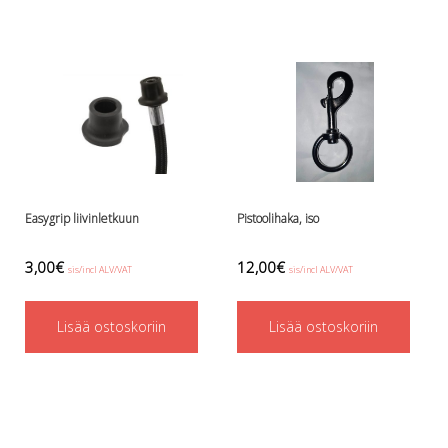
Perusvälinesetit
Räpylät
Snorkkelit
Työkalut
Valaisimet, akkukotelot yms.
Akkukotelot
Kanisterivalot
Käsivalaisimet ja strobot
Osat ja komponentit
Wingit, selkälevyt ja tarvikkeet
Easygrip liivinletkuun
Pistoolihaka, iso
Selkälevyt
3,00
€
12,00
€
Wingit
sis/incl ALV/VAT
sis/incl ALV/VAT
Wings ja selkälevytarvikkeet
Lisää ostoskoriin
Lisää ostoskoriin