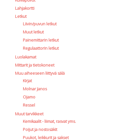
Lahjakortti
Letkut
Liivin/puvun letkut
Muut letkut
Painemittarin letkut
Regulaattorin letkut
Luolakamat
Mittarit ja tietokoneet
Muu aiheeseen liittyvä sälä
Kirjat
Molnar Janos
Ojamo
Ressel
Muut tarvikkeet
Kemikaalit - liimat, rasvat yms.
Poijut ja nostosäkit
Puukot, leikkurit ja sakset