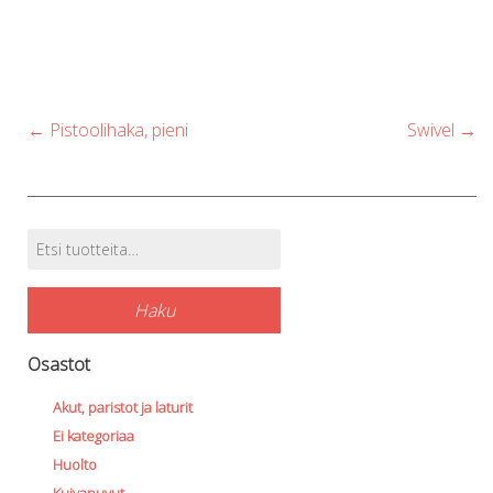
Post
←
Pistoolihaka, pieni
Swivel
→
navigation
Etsi:
Tuotehaku
Haku
Osastot
Akut, paristot ja laturit
Ei kategoriaa
Huolto
Kuivapuvut