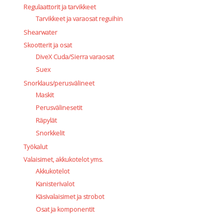
Regulaattorit ja tarvikkeet
Tarvikkeet ja varaosat reguihin
Shearwater
Skootterit ja osat
DiveX Cuda/Sierra varaosat
Suex
Snorklaus/perusvälineet
Maskit
Perusvälinesetit
Räpylät
Snorkkelit
Työkalut
Valaisimet, akkukotelot yms.
Akkukotelot
Kanisterivalot
Käsivalaisimet ja strobot
Osat ja komponentit