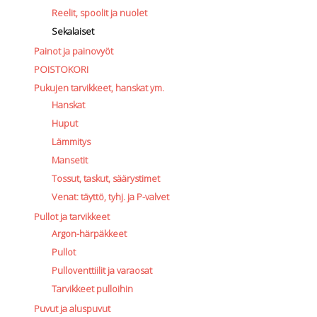
Reelit, spoolit ja nuolet
Sekalaiset
Painot ja painovyöt
POISTOKORI
Pukujen tarvikkeet, hanskat ym.
Hanskat
Huput
Lämmitys
Mansetit
Tossut, taskut, säärystimet
Venat: täyttö, tyhj. ja P-valvet
Pullot ja tarvikkeet
Argon-härpäkkeet
Pullot
Pulloventtiilit ja varaosat
Tarvikkeet pulloihin
Puvut ja aluspuvut