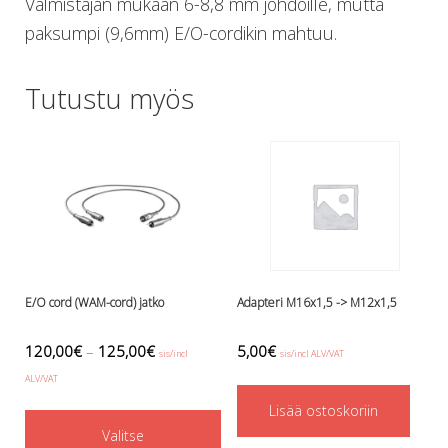
Valmistajan mukaan 6-8,8 mm johdoille, mutta
Lämmitys
paksumpi (9,6mm) E/O-cordikin mahtuu.
Mansetit
Tossut, taskut, säärystimet
Tutustu myös
Venat: täyttö, tyhj. ja P-valvet
Pullot ja tarvikkeet
Argon-härpäkkeet
Pullot
Pulloventtiilit ja varaosat
Tarvikkeet pulloihin
Puvut ja aluspuvut
Regulaattorit ja tarvikkeet
Tarvikkeet ja varaosat reguihin
E/O cord (WAM-cord) jatko
Adapteri M16x1,5 -> M12x1,5
Shearwater
Skootterit ja osat
120,00
€
–
125,00
€
5,00
€
DiveX Cuda/Sierra varaosat
sis/incl
sis/incl ALV/VAT
Suex
ALV/VAT
Snorklaus/perusvälineet
This
Lisää ostoskoriin
Maskit
Valitse
product