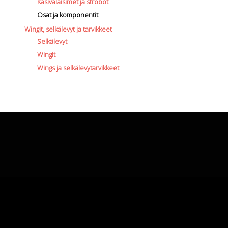
Käsivalaisimet ja strobot
Osat ja komponentit
Wingit, selkälevyt ja tarvikkeet
Selkälevyt
Wingit
Wings ja selkälevytarvikkeet