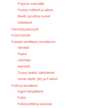
Poijut ja nostosäkit
Puukot, leikkurit ja sakset
Reelit, spoolit ja nuolet
Sekalaiset
Painot ja painovyöt
POISTOKORI
Pukujen tarvikkeet, hanskat ym.
Hanskat
Huput
Lämmitys
Mansetit
Tossut, taskut, säärystimet
Venat: täyttö, tyhj. ja P-valvet
Pullot ja tarvikkeet
Argon-härpäkkeet
Pullot
Pulloventtiilit ja varaosat