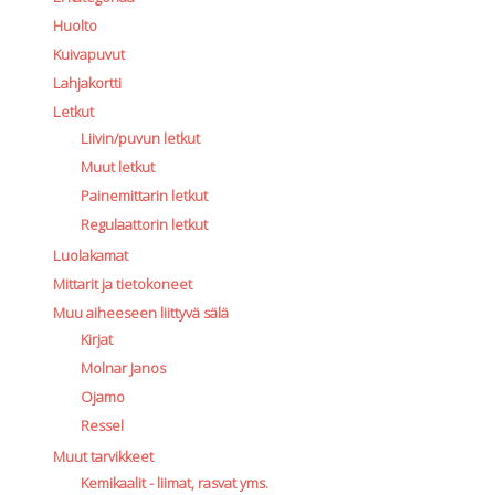
Huolto
Kuivapuvut
Lahjakortti
Letkut
Liivin/puvun letkut
Muut letkut
Painemittarin letkut
Regulaattorin letkut
Luolakamat
Mittarit ja tietokoneet
Muu aiheeseen liittyvä sälä
Kirjat
Molnar Janos
Ojamo
Ressel
Muut tarvikkeet
Kemikaalit - liimat, rasvat yms.