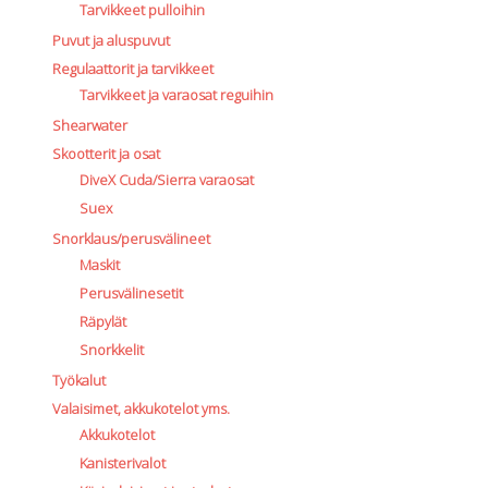
Tarvikkeet pulloihin
Puvut ja aluspuvut
Regulaattorit ja tarvikkeet
Tarvikkeet ja varaosat reguihin
Shearwater
Skootterit ja osat
DiveX Cuda/Sierra varaosat
Suex
Snorklaus/perusvälineet
Maskit
Perusvälinesetit
Räpylät
Snorkkelit
Työkalut
Valaisimet, akkukotelot yms.
Akkukotelot
Kanisterivalot