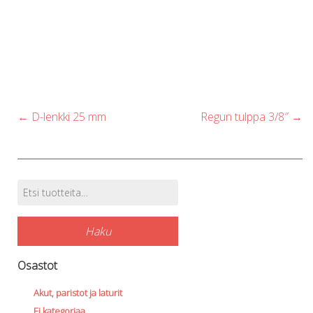
Post
←
D-lenkki 25 mm
Regun tulppa 3/8″
→
navigation
Etsi:
Tuotehaku
Haku
Osastot
Akut, paristot ja laturit
Ei kategoriaa