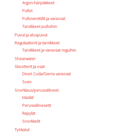
Argon-härpäkkeet
Pullot
Pulloventtiilit ja varaosat
Tarvikkeet pulloihin
Puvut ja aluspuvut
Regulaattorit ja tarvikkeet
Tarvikkeet ja varaosat reguihin
Shearwater
Skootterit ja osat
DiveX Cuda/Sierra varaosat
Suex
Snorklaus/perusvälineet
Maskit
Perusvälinesetit
Räpylät
Snorkkelit
Työkalut