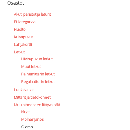
Osastot
Akut, paristot ja laturit
Ei kategoriaa
Huolto
Kuivapuvut
Lahjakortti
Letkut
Liivin/puvun letkut
Muut letkut
Painemittarin letkut
Regulaattorin letkut
Luolakamat
Mittarit ja tietokoneet
Muu aiheeseen liittyvä sälä
Kirjat
Molnar Janos
Ojamo