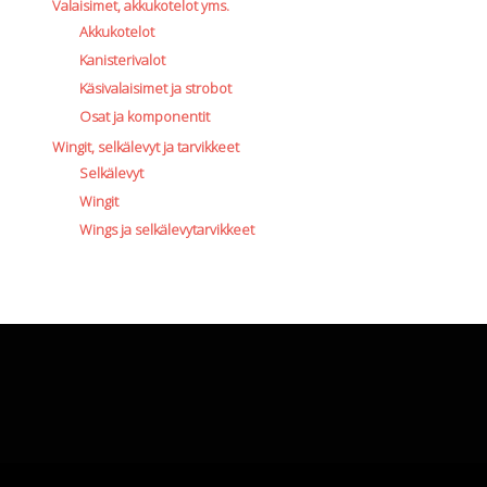
Valaisimet, akkukotelot yms.
Akkukotelot
Kanisterivalot
Käsivalaisimet ja strobot
Osat ja komponentit
Wingit, selkälevyt ja tarvikkeet
Selkälevyt
Wingit
Wings ja selkälevytarvikkeet