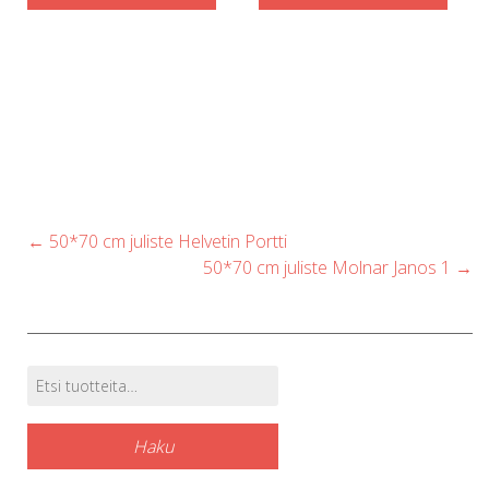
Post
←
50*70 cm juliste Helvetin Portti
navigation
50*70 cm juliste Molnar Janos 1
→
Etsi:
Tuotehaku
Haku