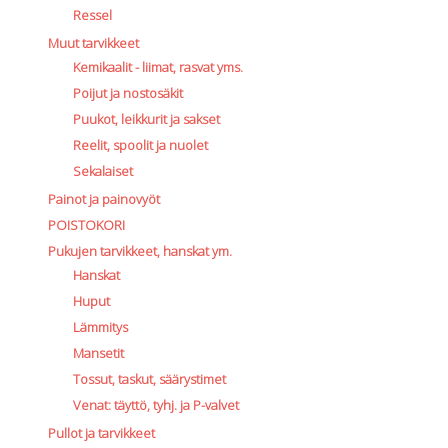
Ressel
Muut tarvikkeet
Kemikaalit - liimat, rasvat yms.
Poijut ja nostosäkit
Puukot, leikkurit ja sakset
Reelit, spoolit ja nuolet
Sekalaiset
Painot ja painovyöt
POISTOKORI
Pukujen tarvikkeet, hanskat ym.
Hanskat
Huput
Lämmitys
Mansetit
Tossut, taskut, säärystimet
Venat: täyttö, tyhj. ja P-valvet
Pullot ja tarvikkeet