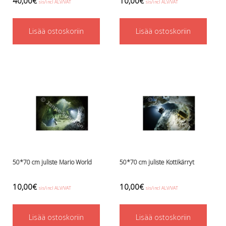
40,00
€
10,00
€
Perusvälinesetit
sis/incl ALV/VAT
sis/incl ALV/VAT
Räpylät
Snorkkelit
Lisää ostoskoriin
Lisää ostoskoriin
Työkalut
Valaisimet, akkukotelot yms.
Akkukotelot
Kanisterivalot
Käsivalaisimet ja strobot
Osat ja komponentit
Wingit, selkälevyt ja tarvikkeet
Selkälevyt
Wingit
Wings ja selkälevytarvikkeet
50*70 cm juliste Mario World
50*70 cm juliste Kottikärryt
10,00
€
10,00
€
sis/incl ALV/VAT
sis/incl ALV/VAT
Lisää ostoskoriin
Lisää ostoskoriin