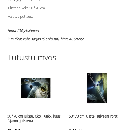
Lämmitys
Julisteen koko 50*70 cm
Mansetit
Postitus putkessa
Tossut, taskut, säärystimet
Venat: täyttö, tyhj. ja P-valvet
Hinta 10€ yksitellen
Pullot ja tarvikkeet
Kun tilaat koko sarjan (6 erilaista), hinta 40€/sarja.
Argon-härpäkkeet
Pullot
Pulloventtiilit ja varaosat
Tutustu myös
Tarvikkeet pulloihin
Puvut ja aluspuvut
Regulaattorit ja tarvikkeet
Tarvikkeet ja varaosat reguihin
Shearwater
Skootterit ja osat
DiveX Cuda/Sierra varaosat
Suex
50*70 cm juliste, 6kpl, Kaikki kuusi
50*70 cm juliste Helvetin Portti
Snorklaus/perusvälineet
Ojamo -julistetta
Maskit