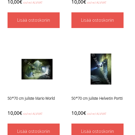
Perusvälinesetit
10,00
€
10,00
€
sis/incl ALV/VAT
sis/incl ALV/VAT
Räpylät
Snorkkelit
Lisää ostoskoriin
Lisää ostoskoriin
Työkalut
Valaisimet, akkukotelot yms.
Akkukotelot
Kanisterivalot
Käsivalaisimet ja strobot
Osat ja komponentit
Wingit, selkälevyt ja tarvikkeet
Selkälevyt
Wingit
Wings ja selkälevytarvikkeet
50*70 cm juliste Mario World
50*70 cm juliste Helvetin Portti
10,00
€
10,00
€
sis/incl ALV/VAT
sis/incl ALV/VAT
Lisää ostoskoriin
Lisää ostoskoriin