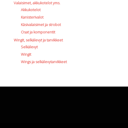
Valaisimet, akkukotelot yms.
Akkukotelot
Kanisterivalot
Käsivalaisimet ja strobot
Osat ja komponentit
Wingit, selkälevyt ja tarvikkeet
Selkälevyt
Wingit
Wings ja selkälevytarvikkeet