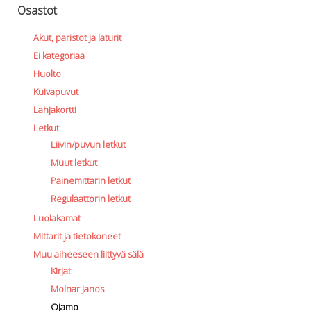
Osastot
Akut, paristot ja laturit
Ei kategoriaa
Huolto
Kuivapuvut
Lahjakortti
Letkut
Liivin/puvun letkut
Muut letkut
Painemittarin letkut
Regulaattorin letkut
Luolakamat
Mittarit ja tietokoneet
Muu aiheeseen liittyvä sälä
Kirjat
Molnar Janos
Ojamo