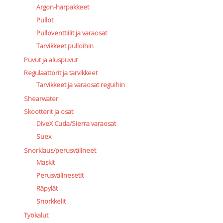
Argon-härpäkkeet
Pullot
Pulloventtiilit ja varaosat
Tarvikkeet pulloihin
Puvut ja aluspuvut
Regulaattorit ja tarvikkeet
Tarvikkeet ja varaosat reguihin
Shearwater
Skootterit ja osat
DiveX Cuda/Sierra varaosat
Suex
Snorklaus/perusvälineet
Maskit
Perusvälinesetit
Räpylät
Snorkkelit
Työkalut