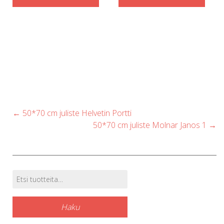
Post
←
50*70 cm juliste Helvetin Portti
navigation
50*70 cm juliste Molnar Janos 1
→
Etsi:
Tuotehaku
Haku