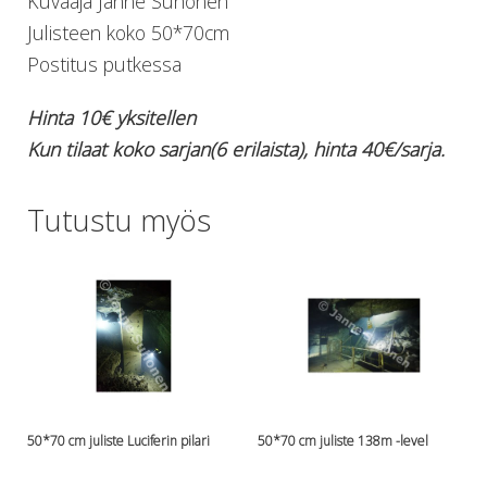
Kuvaaja Janne Suhonen
Lämmitys
Julisteen koko 50*70cm
Mansetit
Postitus putkessa
Tossut, taskut, säärystimet
Venat: täyttö, tyhj. ja P-valvet
Hinta 10€ yksitellen
Pullot ja tarvikkeet
Kun tilaat koko sarjan(6 erilaista), hinta 40€/sarja.
Argon-härpäkkeet
Pullot
Pulloventtiilit ja varaosat
Tutustu myös
Tarvikkeet pulloihin
Puvut ja aluspuvut
Regulaattorit ja tarvikkeet
Tarvikkeet ja varaosat reguihin
Shearwater
Skootterit ja osat
DiveX Cuda/Sierra varaosat
Suex
Snorklaus/perusvälineet
50*70 cm juliste Luciferin pilari
50*70 cm juliste 138m -level
Maskit