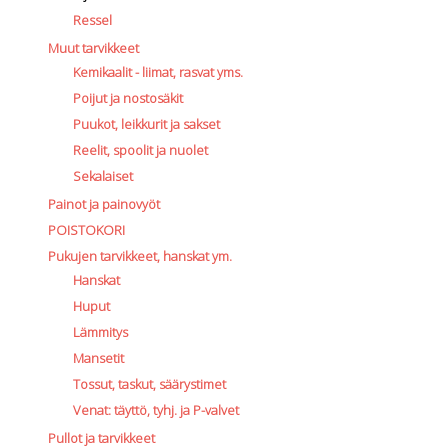
Ressel
Muut tarvikkeet
Kemikaalit - liimat, rasvat yms.
Poijut ja nostosäkit
Puukot, leikkurit ja sakset
Reelit, spoolit ja nuolet
Sekalaiset
Painot ja painovyöt
POISTOKORI
Pukujen tarvikkeet, hanskat ym.
Hanskat
Huput
Lämmitys
Mansetit
Tossut, taskut, säärystimet
Venat: täyttö, tyhj. ja P-valvet
Pullot ja tarvikkeet