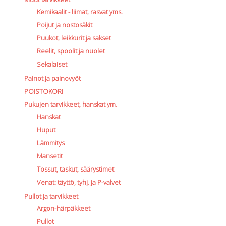
Kemikaalit - liimat, rasvat yms.
Poijut ja nostosäkit
Puukot, leikkurit ja sakset
Reelit, spoolit ja nuolet
Sekalaiset
Painot ja painovyöt
POISTOKORI
Pukujen tarvikkeet, hanskat ym.
Hanskat
Huput
Lämmitys
Mansetit
Tossut, taskut, säärystimet
Venat: täyttö, tyhj. ja P-valvet
Pullot ja tarvikkeet
Argon-härpäkkeet
Pullot