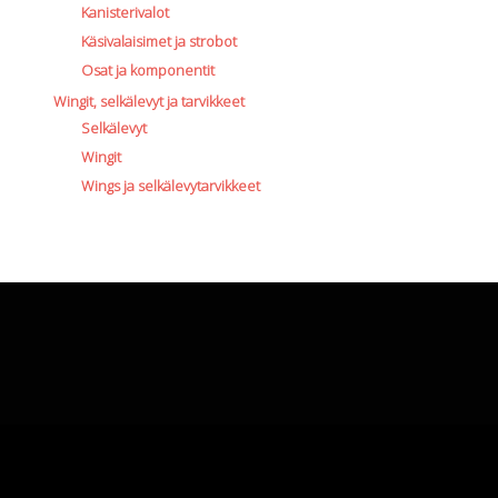
Kanisterivalot
Käsivalaisimet ja strobot
Osat ja komponentit
Wingit, selkälevyt ja tarvikkeet
Selkälevyt
Wingit
Wings ja selkälevytarvikkeet