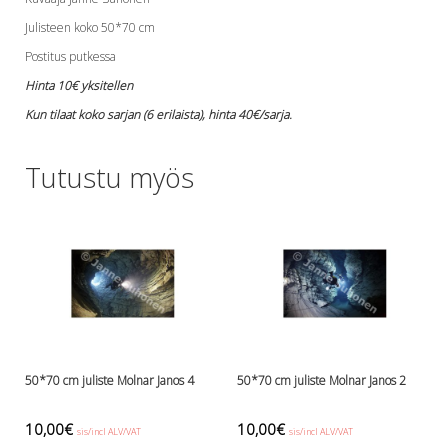
Lämmitys
Julisteen koko 50*70 cm
Mansetit
Postitus putkessa
Tossut, taskut, säärystimet
Hinta 10€ yksitellen
Venat: täyttö, tyhj. ja P-valvet
Pullot ja tarvikkeet
Kun tilaat koko sarjan (6 erilaista), hinta 40€/sarja.
Argon-härpäkkeet
Pullot
Tutustu myös
Pulloventtiilit ja varaosat
Tarvikkeet pulloihin
Puvut ja aluspuvut
Regulaattorit ja tarvikkeet
Tarvikkeet ja varaosat reguihin
Shearwater
Skootterit ja osat
DiveX Cuda/Sierra varaosat
Suex
50*70 cm juliste Molnar Janos 4
50*70 cm juliste Molnar Janos 2
Snorklaus/perusvälineet
Maskit
10,00
€
10,00
€
sis/incl ALV/VAT
sis/incl ALV/VAT