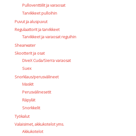
Pulloventtiilit ja varaosat
Tarvikkeet pulloihin
Puvut ja aluspuvut
Regulaattorit ja tarvikkeet
Tarvikkeet ja varaosat reguihin
Shearwater
Skootterit ja osat
DiveX Cuda/Sierra varaosat
Suex
Snorklaus/perusvälineet
Maskit
Perusvälinesetit
Räpylät
Snorkkelit
Työkalut
Valaisimet, akkukotelot yms.
Akkukotelot