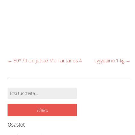
Post
←
50*70 cm juliste Molnar Janos 4
Lyijypaino 1 kg
→
navigation
Etsi:
Tuotehaku
Haku
Osastot