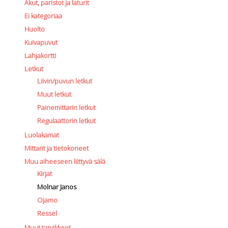
Akut, paristot ja laturit
Ei kategoriaa
Huolto
Kuivapuvut
Lahjakortti
Letkut
Liivin/puvun letkut
Muut letkut
Painemittarin letkut
Regulaattorin letkut
Luolakamat
Mittarit ja tietokoneet
Muu aiheeseen liittyvä sälä
Kirjat
Molnar Janos
Ojamo
Ressel
Muut tarvikkeet