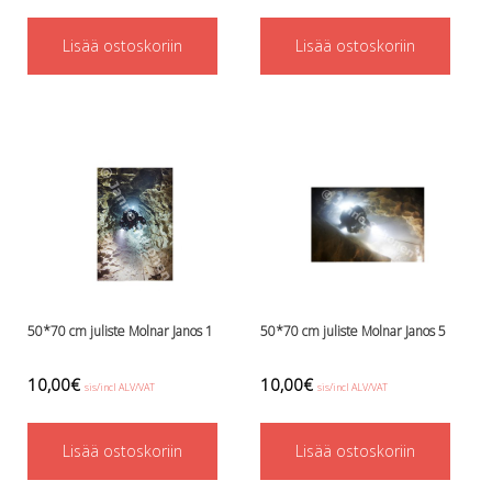
Perusvälinesetit
Räpylät
Lisää ostoskoriin
Lisää ostoskoriin
Snorkkelit
Työkalut
Valaisimet, akkukotelot yms.
Akkukotelot
Kanisterivalot
Käsivalaisimet ja strobot
Osat ja komponentit
Wingit, selkälevyt ja tarvikkeet
Selkälevyt
Wingit
Wings ja selkälevytarvikkeet
50*70 cm juliste Molnar Janos 1
50*70 cm juliste Molnar Janos 5
10,00
€
10,00
€
sis/incl ALV/VAT
sis/incl ALV/VAT
Lisää ostoskoriin
Lisää ostoskoriin