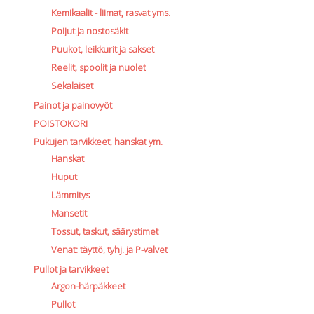
Kemikaalit - liimat, rasvat yms.
Poijut ja nostosäkit
Puukot, leikkurit ja sakset
Reelit, spoolit ja nuolet
Sekalaiset
Painot ja painovyöt
POISTOKORI
Pukujen tarvikkeet, hanskat ym.
Hanskat
Huput
Lämmitys
Mansetit
Tossut, taskut, säärystimet
Venat: täyttö, tyhj. ja P-valvet
Pullot ja tarvikkeet
Argon-härpäkkeet
Pullot