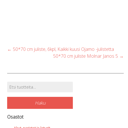
Post
←
50*70 cm juliste, 6kpl, Kaikki kuusi Ojamo -julistetta
navigation
50*70 cm juliste Molnar Janos 5
→
Etsi:
Tuotehaku
Haku
Osastot