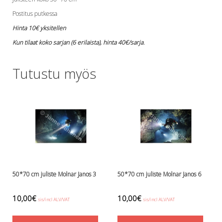
Lämmitys
Postitus putkessa
Mansetit
Hinta 10€ yksitellen
Tossut, taskut, säärystimet
Kun tilaat koko sarjan (6 erilaista), hinta 40€/sarja.
Venat: täyttö, tyhj. ja P-valvet
Pullot ja tarvikkeet
Argon-härpäkkeet
Tutustu myös
Pullot
Pulloventtiilit ja varaosat
Tarvikkeet pulloihin
Puvut ja aluspuvut
Regulaattorit ja tarvikkeet
Tarvikkeet ja varaosat reguihin
Shearwater
Skootterit ja osat
50*70 cm juliste Molnar Janos 3
50*70 cm juliste Molnar Janos 6
DiveX Cuda/Sierra varaosat
Suex
10,00
€
10,00
€
Snorklaus/perusvälineet
sis/incl ALV/VAT
sis/incl ALV/VAT
Maskit