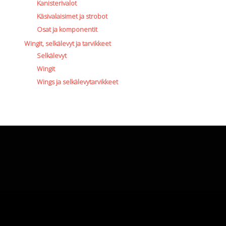
Kanisterivalot
Käsivalaisimet ja strobot
Osat ja komponentit
Wingit, selkälevyt ja tarvikkeet
Selkälevyt
Wingit
Wings ja selkälevytarvikkeet