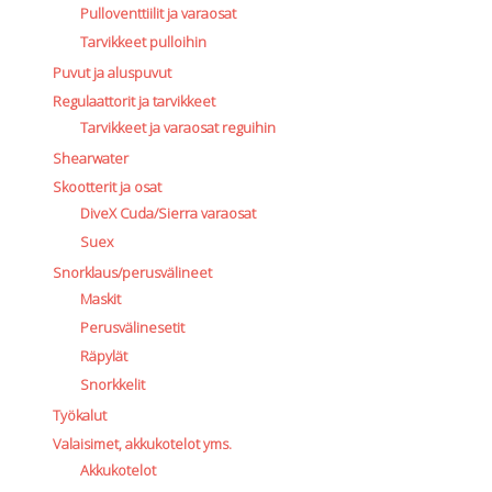
Pulloventtiilit ja varaosat
Tarvikkeet pulloihin
Puvut ja aluspuvut
Regulaattorit ja tarvikkeet
Tarvikkeet ja varaosat reguihin
Shearwater
Skootterit ja osat
DiveX Cuda/Sierra varaosat
Suex
Snorklaus/perusvälineet
Maskit
Perusvälinesetit
Räpylät
Snorkkelit
Työkalut
Valaisimet, akkukotelot yms.
Akkukotelot