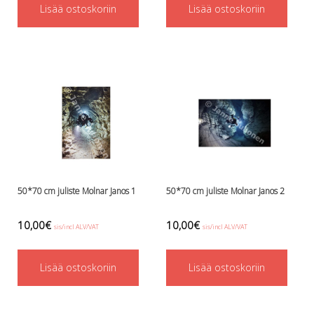
Perusvälinesetit
Lisää ostoskoriin
Lisää ostoskoriin
Räpylät
Snorkkelit
Työkalut
Valaisimet, akkukotelot yms.
Akkukotelot
Kanisterivalot
Käsivalaisimet ja strobot
Osat ja komponentit
Wingit, selkälevyt ja tarvikkeet
Selkälevyt
Wingit
50*70 cm juliste Molnar Janos 1
50*70 cm juliste Molnar Janos 2
Wings ja selkälevytarvikkeet
10,00
€
10,00
€
sis/incl ALV/VAT
sis/incl ALV/VAT
Lisää ostoskoriin
Lisää ostoskoriin