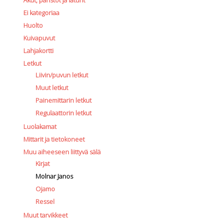
Akut, paristot ja laturit
Ei kategoriaa
Huolto
Kuivapuvut
Lahjakortti
Letkut
Liivin/puvun letkut
Muut letkut
Painemittarin letkut
Regulaattorin letkut
Luolakamat
Mittarit ja tietokoneet
Muu aiheeseen liittyvä sälä
Kirjat
Molnar Janos
Ojamo
Ressel
Muut tarvikkeet