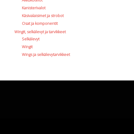
Akkukotelot
Kanisterivalot
Käsivalaisimet ja strobot
Osat ja komponentit
Wingit, selkälevyt ja tarvikkeet
Selkälevyt
Wingit
Wings ja selkälevytarvikkeet