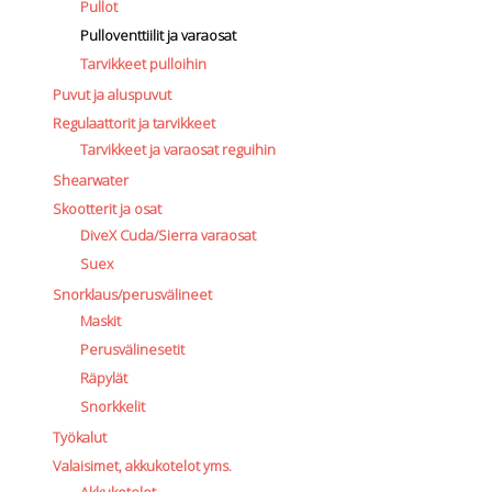
Pullot
Pulloventtiilit ja varaosat
Tarvikkeet pulloihin
Puvut ja aluspuvut
Regulaattorit ja tarvikkeet
Tarvikkeet ja varaosat reguihin
Shearwater
Skootterit ja osat
DiveX Cuda/Sierra varaosat
Suex
Snorklaus/perusvälineet
Maskit
Perusvälinesetit
Räpylät
Snorkkelit
Työkalut
Valaisimet, akkukotelot yms.