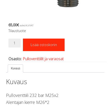
Regulaattorin letkut
Luolakamat
Mittarit ja tietokoneet
Muu aiheeseen liittyvä sälä
65,00
€
Kirjat
sis/incl ALV/VAT
Tilaustuote
Molnar Janos
Ojamo
Venttiili
Ressel
Lisää ostoskoriin
232
Muut tarvikkeet
bar
Kemikaalit - liimat, rasvat yms.
M26*2
Osasto:
Pulloventtiilit ja varaosat
Poijut ja nostosäkit
RB
Inline
Puukot, leikkurit ja sakset
Kuvaus
määrä
Reelit, spoolit ja nuolet
Sekalaiset
Kuvaus
Painot ja painovyöt
POISTOKORI
Pulloventtiili 232 bar M25x2
Pukujen tarvikkeet, hanskat ym.
Hanskat
Alentajan kierre M26*2
Huput