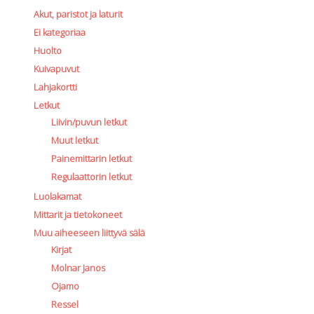
Akut, paristot ja laturit
Ei kategoriaa
Huolto
Kuivapuvut
Lahjakortti
Letkut
Liivin/puvun letkut
Muut letkut
Painemittarin letkut
Regulaattorin letkut
Luolakamat
Mittarit ja tietokoneet
Muu aiheeseen liittyvä sälä
Kirjat
Molnar Janos
Ojamo
Ressel