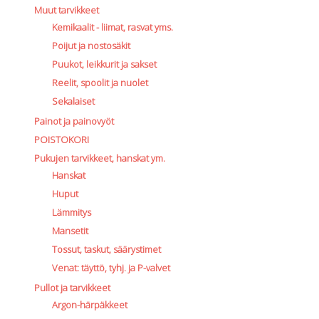
Muut tarvikkeet
Kemikaalit - liimat, rasvat yms.
Poijut ja nostosäkit
Puukot, leikkurit ja sakset
Reelit, spoolit ja nuolet
Sekalaiset
Painot ja painovyöt
POISTOKORI
Pukujen tarvikkeet, hanskat ym.
Hanskat
Huput
Lämmitys
Mansetit
Tossut, taskut, säärystimet
Venat: täyttö, tyhj. ja P-valvet
Pullot ja tarvikkeet
Argon-härpäkkeet