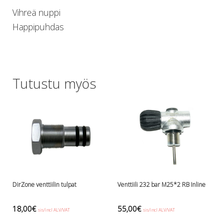
Lämmitys
Vihreä nuppi
Mansetit
Happipuhdas
Tossut, taskut, säärystimet
Venat: täyttö, tyhj. ja P-valvet
Pullot ja tarvikkeet
Argon-härpäkkeet
Tutustu myös
Pullot
Pulloventtiilit ja varaosat
Tarvikkeet pulloihin
Puvut ja aluspuvut
Regulaattorit ja tarvikkeet
Tarvikkeet ja varaosat reguihin
Shearwater
Skootterit ja osat
DiveX Cuda/Sierra varaosat
DirZone venttiilin tulpat
Venttiili 232 bar M25*2 RB Inline
Suex
Snorklaus/perusvälineet
18,00
€
55,00
€
sis/incl ALV/VAT
sis/incl ALV/VAT
Maskit