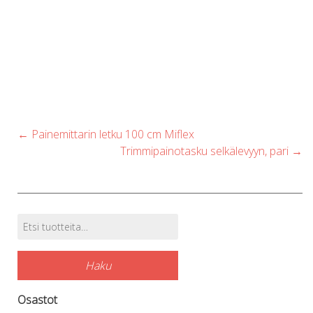
Post
←
Painemittarin letku 100 cm Miflex
navigation
Trimmipainotasku selkälevyyn, pari
→
Etsi:
Tuotehaku
Haku
Osastot