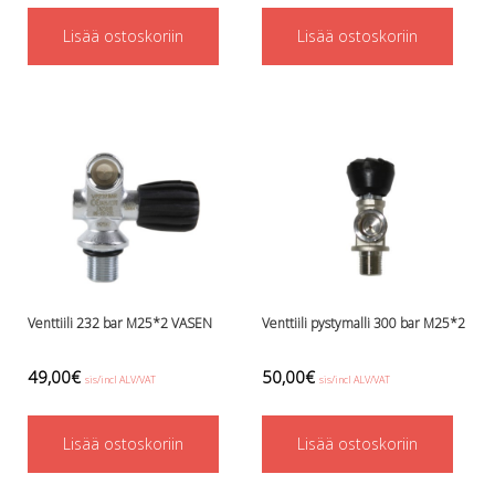
Perusvälinesetit
Räpylät
Lisää ostoskoriin
Lisää ostoskoriin
Snorkkelit
Työkalut
Valaisimet, akkukotelot yms.
Akkukotelot
Kanisterivalot
Käsivalaisimet ja strobot
Osat ja komponentit
Wingit, selkälevyt ja tarvikkeet
Selkälevyt
Wingit
Wings ja selkälevytarvikkeet
Venttiili 232 bar M25*2 VASEN
Venttiili pystymalli 300 bar M25*2
49,00
€
50,00
€
sis/incl ALV/VAT
sis/incl ALV/VAT
Lisää ostoskoriin
Lisää ostoskoriin