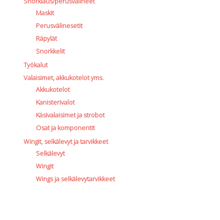
Snorklaus/perusvälineet
Maskit
Perusvälinesetit
Räpylät
Snorkkelit
Työkalut
Valaisimet, akkukotelot yms.
Akkukotelot
Kanisterivalot
Käsivalaisimet ja strobot
Osat ja komponentit
Wingit, selkälevyt ja tarvikkeet
Selkälevyt
Wingit
Wings ja selkälevytarvikkeet