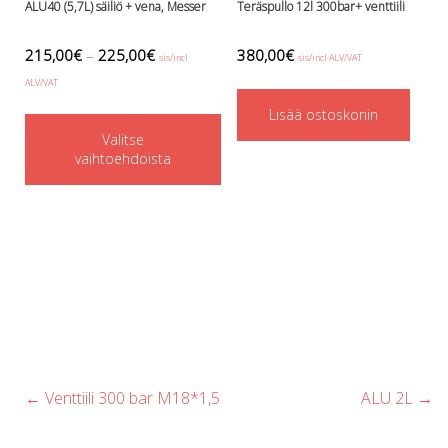
ALU40 (5,7L) säiliö + vena, Messer
Teräspullo 12l 300bar+ venttiili
the
product
215,00
€
–
225,00
€
380,00
€
sis/incl
sis/incl ALV/VAT
page
ALV/VAT
This
Lisää ostoskoriin
Valitse
product
vaihtoehdoista
has
multiple
variants.
The
options
may
be
chosen
Post
←
Venttiili 300 bar M18*1,5
ALU 2L
→
on
navigation
the