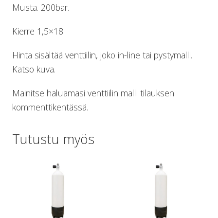
Perusvälinesetit
Musta. 200bar.
Räpylät
Snorkkelit
Kierre 1,5×18
Työkalut
Valaisimet, akkukotelot yms.
Hinta sisältää venttiilin, joko in-line tai pystymalli.
Akkukotelot
Katso kuva.
Kanisterivalot
Käsivalaisimet ja strobot
Mainitse haluamasi venttiilin malli tilauksen
Osat ja komponentit
kommenttikentässä.
Wingit, selkälevyt ja tarvikkeet
Selkälevyt
Wingit
Tutustu myös
Wings ja selkälevytarvikkeet