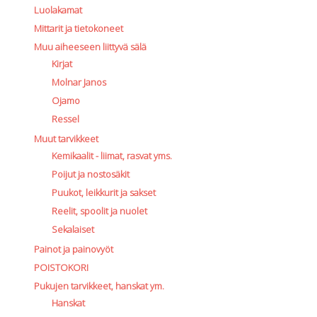
Luolakamat
Mittarit ja tietokoneet
Muu aiheeseen liittyvä sälä
Kirjat
Molnar Janos
Ojamo
Ressel
Muut tarvikkeet
Kemikaalit - liimat, rasvat yms.
Poijut ja nostosäkit
Puukot, leikkurit ja sakset
Reelit, spoolit ja nuolet
Sekalaiset
Painot ja painovyöt
POISTOKORI
Pukujen tarvikkeet, hanskat ym.
Hanskat