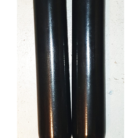
Regulaattorin letkut
Luolakamat
Mittarit ja tietokoneet
Muu aiheeseen liittyvä sälä
Kirjat
Molnar Janos
Ojamo
Ressel
Muut tarvikkeet
Kemikaalit - liimat, rasvat yms.
Poijut ja nostosäkit
Puukot, leikkurit ja sakset
Reelit, spoolit ja nuolet
Sekalaiset
Painot ja painovyöt
POISTOKORI
Pukujen tarvikkeet, hanskat ym.
Hanskat
Huput