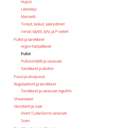
Huput
Lämmitys
Mansetit
Tossut, taskut, säärystimet
Venat: täyttö, tyhj. ja P-valvet
Pullot ja tarvikkeet
Argon-härpäkkeet
Pullot
Pulloventtiilit ja varaosat
Tarvikkeet pulloihin
Puvut ja aluspuvut
Regulaattorit ja tarvikkeet
Tarvikkeet ja varaosat reguihin
Shearwater
Skootterit ja osat
DiveX Cuda/Sierra varaosat
Suex