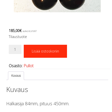
Lämmitys
Mansetit
Tossut, taskut, säärystimet
Venat: täyttö, tyhj. ja P-valvet
Pullot ja tarvikkeet
185,00
€
sis/incl ALV/VAT
Argon-härpäkkeet
Tilaustuote
Pullot
Pulloventtiilit ja varaosat
Teräspullo
Lisää ostoskoriin
1,8L
Tarvikkeet pulloihin
+vena
Puvut ja aluspuvut
määrä
Regulaattorit ja tarvikkeet
Osasto:
Pullot
Tarvikkeet ja varaosat reguihin
Kuvaus
Shearwater
Skootterit ja osat
Kuvaus
DiveX Cuda/Sierra varaosat
Suex
Snorklaus/perusvälineet
Halkaisija 84mm, pituus 450mm.
Maskit