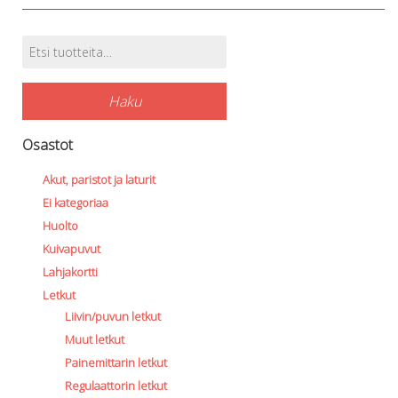
product
page
Etsi:
Tuotehaku
Haku
Osastot
Akut, paristot ja laturit
Ei kategoriaa
Huolto
Kuivapuvut
Lahjakortti
Letkut
Liivin/puvun letkut
Muut letkut
Painemittarin letkut
Regulaattorin letkut