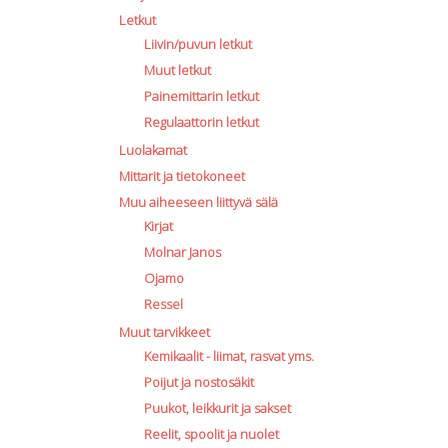
Letkut
Liivin/puvun letkut
Muut letkut
Painemittarin letkut
Regulaattorin letkut
Luolakamat
Mittarit ja tietokoneet
Muu aiheeseen liittyvä sälä
Kirjat
Molnar Janos
Ojamo
Ressel
Muut tarvikkeet
Kemikaalit - liimat, rasvat yms.
Poijut ja nostosäkit
Puukot, leikkurit ja sakset
Reelit, spoolit ja nuolet