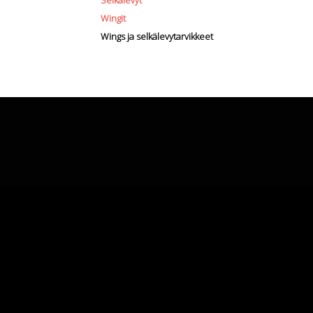
Selkälevyt
Wingit
Wings ja selkälevytarvikkeet