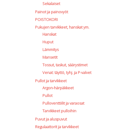
Sekalaiset
Painot ja painovyöt
POISTOKORI
Pukujen tarvikkeet, hanskat ym.
Hanskat
Huput
Lämmitys
Mansetit
Tossut, taskut, säärystimet
Venat: täyttö, tyhj. ja P-valvet
Pullot ja tarvikkeet
Argon-härpäkkeet
Pullot
Pulloventtiilit ja varaosat
Tarvikkeet pulloihin
Puvut ja aluspuvut
Regulaattorit ja tarvikkeet