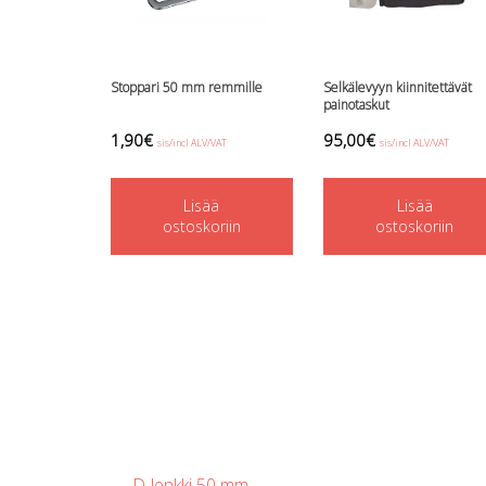
Stoppari 50 mm remmille
Selkälevyyn kiinnitettävät
painotaskut
1,90
€
95,00
€
sis/incl ALV/VAT
sis/incl ALV/VAT
Lisää
Lisää
ostoskoriin
ostoskoriin
Post
←
D-lenkki 50 mm