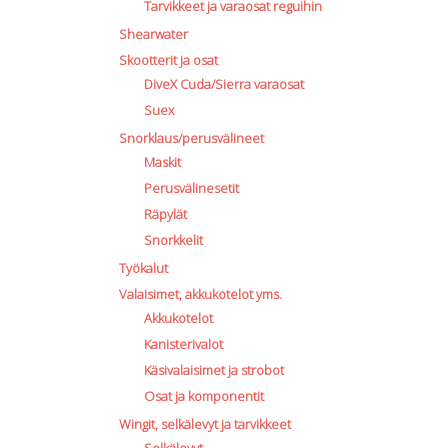
Tarvikkeet ja varaosat reguihin
Shearwater
Skootterit ja osat
DiveX Cuda/Sierra varaosat
Suex
Snorklaus/perusvälineet
Maskit
Perusvälinesetit
Räpylät
Snorkkelit
Työkalut
Valaisimet, akkukotelot yms.
Akkukotelot
Kanisterivalot
Käsivalaisimet ja strobot
Osat ja komponentit
Wingit, selkälevyt ja tarvikkeet