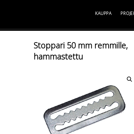
Skip
to
KAUPPA
PROJE
content
Stoppari 50 mm remmille,
hammastettu