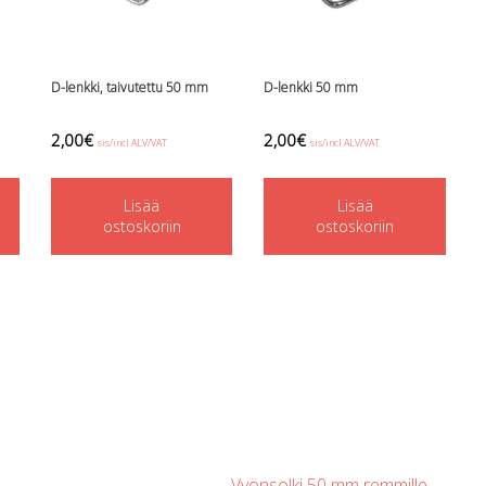
D-lenkki, taivutettu 50 mm
D-lenkki 50 mm
2,00
€
2,00
€
sis/incl ALV/VAT
sis/incl ALV/VAT
Lisää
Lisää
ostoskoriin
ostoskoriin
Vyönsolki 50 mm remmille
→