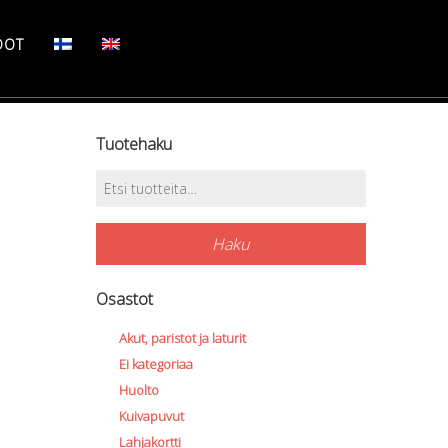
DOT
Tuotehaku
Etsi:
Haku
Osastot
Akut, paristot ja laturit
Ei kategoriaa
Huolto
Kuivapuvut
Lahjakortti