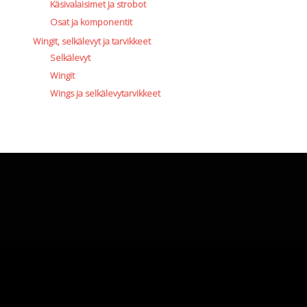
Käsivalaisimet ja strobot
Osat ja komponentit
Wingit, selkälevyt ja tarvikkeet
Selkälevyt
Wingit
Wings ja selkälevytarvikkeet