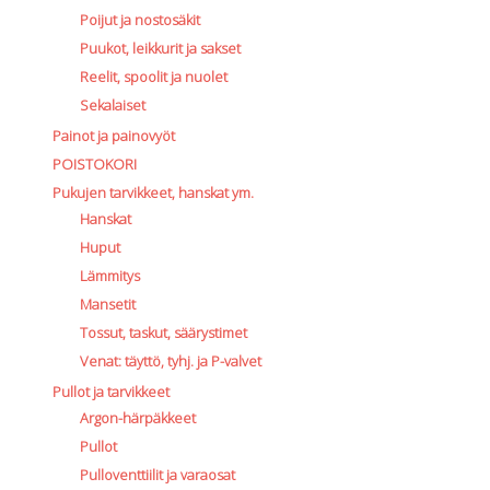
Poijut ja nostosäkit
Puukot, leikkurit ja sakset
Reelit, spoolit ja nuolet
Sekalaiset
Painot ja painovyöt
POISTOKORI
Pukujen tarvikkeet, hanskat ym.
Hanskat
Huput
Lämmitys
Mansetit
Tossut, taskut, säärystimet
Venat: täyttö, tyhj. ja P-valvet
Pullot ja tarvikkeet
Argon-härpäkkeet
Pullot
Pulloventtiilit ja varaosat