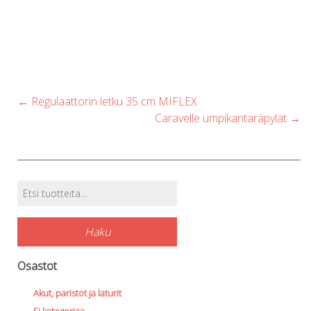
Post
←
Regulaattorin letku 35 cm MIFLEX
navigation
Caravelle umpikantaräpylät
→
Etsi:
Tuotehaku
Haku
Osastot
Akut, paristot ja laturit
Ei kategoriaa