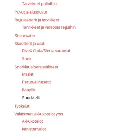
Tarvikkeet pulloihin
Puvut ja aluspuvut
Regulaattorit ja tarvikkeet
Tarvikkeet ja varaosat reguihin
Shearwater
Skootterit ja osat
DiveX Cuda/Sierra varaosat
Suex
Snorklaus/perusvälineet
Maskit
Perusvälinesetit
Räpylät
Snorkkelit
Työkalut
Valaisimet, akkukotelot yms.
Akkukotelot
Kanisterivalot