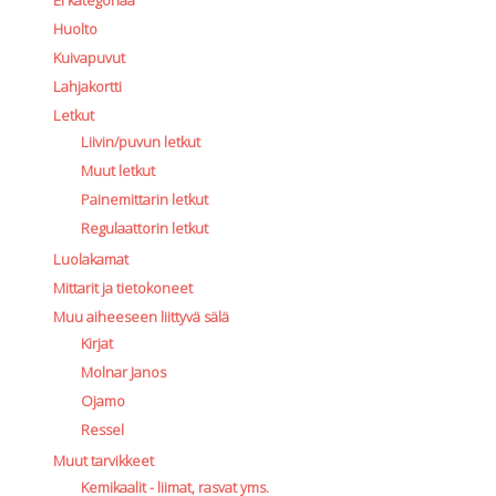
Huolto
Kuivapuvut
Lahjakortti
Letkut
Liivin/puvun letkut
Muut letkut
Painemittarin letkut
Regulaattorin letkut
Luolakamat
Mittarit ja tietokoneet
Muu aiheeseen liittyvä sälä
Kirjat
Molnar Janos
Ojamo
Ressel
Muut tarvikkeet
Kemikaalit - liimat, rasvat yms.