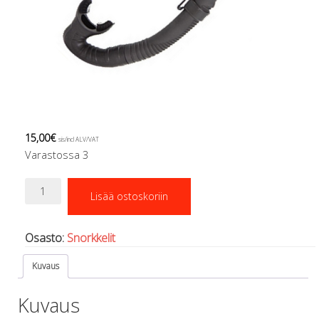
Regulaattorin letkut
Luolakamat
Mittarit ja tietokoneet
Muu aiheeseen liittyvä sälä
Kirjat
Molnar Janos
Ojamo
Ressel
15,00
€
sis/incl ALV/VAT
Muut tarvikkeet
Varastossa 3
Kemikaalit - liimat, rasvat yms.
Poijut ja nostosäkit
Snorkkeli
Puukot, leikkurit ja sakset
Lisää ostoskoriin
FLO
Reelit, spoolit ja nuolet
määrä
Sekalaiset
Osasto:
Snorkkelit
Painot ja painovyöt
POISTOKORI
Kuvaus
Pukujen tarvikkeet, hanskat ym.
Hanskat
Kuvaus
Huput