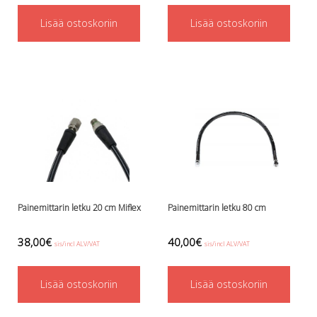
Perusvälinesetit
Räpylät
Lisää ostoskoriin
Lisää ostoskoriin
Snorkkelit
Työkalut
Valaisimet, akkukotelot yms.
Akkukotelot
Kanisterivalot
Käsivalaisimet ja strobot
Osat ja komponentit
Wingit, selkälevyt ja tarvikkeet
Selkälevyt
Wingit
Wings ja selkälevytarvikkeet
Painemittarin letku 20 cm Miflex
Painemittarin letku 80 cm
38,00
€
40,00
€
sis/incl ALV/VAT
sis/incl ALV/VAT
Lisää ostoskoriin
Lisää ostoskoriin