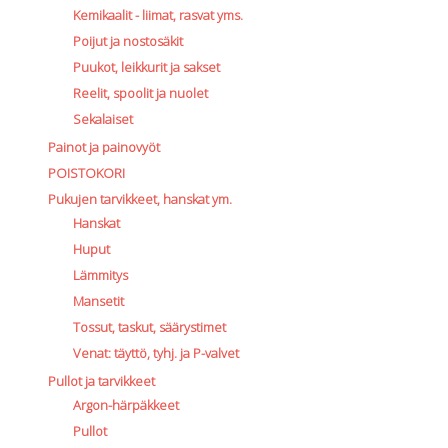
Kemikaalit - liimat, rasvat yms.
Poijut ja nostosäkit
Puukot, leikkurit ja sakset
Reelit, spoolit ja nuolet
Sekalaiset
Painot ja painovyöt
POISTOKORI
Pukujen tarvikkeet, hanskat ym.
Hanskat
Huput
Lämmitys
Mansetit
Tossut, taskut, säärystimet
Venat: täyttö, tyhj. ja P-valvet
Pullot ja tarvikkeet
Argon-härpäkkeet
Pullot