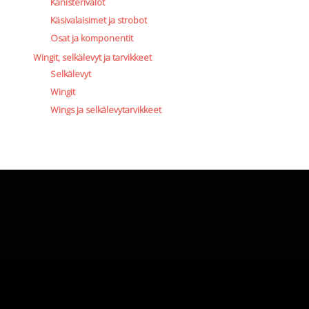
Kanisterivalot
Käsivalaisimet ja strobot
Osat ja komponentit
Wingit, selkälevyt ja tarvikkeet
Selkälevyt
Wingit
Wings ja selkälevytarvikkeet