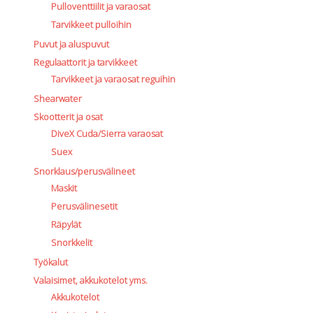
Pulloventtiilit ja varaosat
Tarvikkeet pulloihin
Puvut ja aluspuvut
Regulaattorit ja tarvikkeet
Tarvikkeet ja varaosat reguihin
Shearwater
Skootterit ja osat
DiveX Cuda/Sierra varaosat
Suex
Snorklaus/perusvälineet
Maskit
Perusvälinesetit
Räpylät
Snorkkelit
Työkalut
Valaisimet, akkukotelot yms.
Akkukotelot