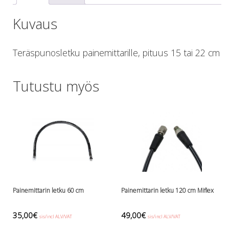
Lämmitys
Kuvaus
Mansetit
Tossut, taskut, säärystimet
Venat: täyttö, tyhj. ja P-valvet
Teräspunosletku painemittarille, pituus 15 tai 22 cm
Pullot ja tarvikkeet
Argon-härpäkkeet
Tutustu myös
Pullot
Pulloventtiilit ja varaosat
Tarvikkeet pulloihin
Puvut ja aluspuvut
Regulaattorit ja tarvikkeet
Tarvikkeet ja varaosat reguihin
Shearwater
Skootterit ja osat
DiveX Cuda/Sierra varaosat
Painemittarin letku 60 cm
Painemittarin letku 120 cm Miflex
Suex
Snorklaus/perusvälineet
35,00
€
49,00
€
sis/incl ALV/VAT
sis/incl ALV/VAT
Maskit