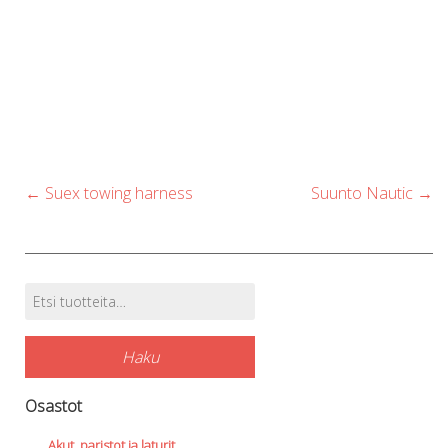
Post
←
Suex towing harness
Suunto Nautic
→
navigation
Etsi:
Tuotehaku
Haku
Osastot
Akut, paristot ja laturit