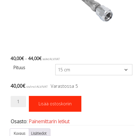
Regulaattorin letkut
Luolakamat
Mittarit ja tietokoneet
Muu aiheeseen liittyvä sälä
Kirjat
Molnar Janos
Ojamo
Ressel
40,00
€
–
44,00
€
sis/incl ALV/VAT
Muut tarvikkeet
Pituus
Kemikaalit - liimat, rasvat yms.
Poijut ja nostosäkit
Puukot, leikkurit ja sakset
40,00
€
Varastossa 5
sis/incl ALV/VAT
Reelit, spoolit ja nuolet
Sekalaiset
Painemittarin
Lisää ostoskoriin
letku
Painot ja painovyöt
TERÄSPUNOS
POISTOKORI
määrä
Pukujen tarvikkeet, hanskat ym.
Osasto:
Painemittarin letkut
Hanskat
Kuvaus
Lisätiedot
Huput