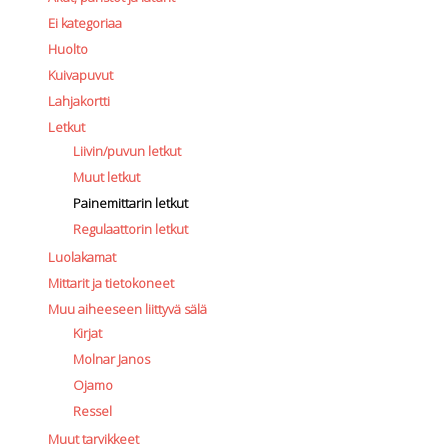
Ei kategoriaa
Huolto
Kuivapuvut
Lahjakortti
Letkut
Liivin/puvun letkut
Muut letkut
Painemittarin letkut
Regulaattorin letkut
Luolakamat
Mittarit ja tietokoneet
Muu aiheeseen liittyvä sälä
Kirjat
Molnar Janos
Ojamo
Ressel
Muut tarvikkeet