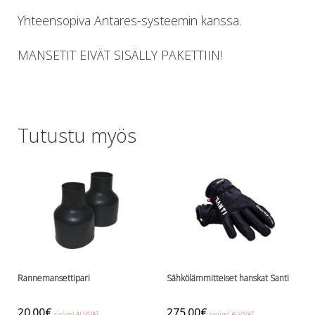
Lämmitys
Yhteensopiva Antares-systeemin kanssa.
Mansetit
Tossut, taskut, säärystimet
MANSETIT EIVÄT SISÄLLY PAKETTIIN!
Venat: täyttö, tyhj. ja P-valvet
Pullot ja tarvikkeet
Argon-härpäkkeet
Pullot
Tutustu myös
Pulloventtiilit ja varaosat
Tarvikkeet pulloihin
Puvut ja aluspuvut
Regulaattorit ja tarvikkeet
Tarvikkeet ja varaosat reguihin
Shearwater
Skootterit ja osat
DiveX Cuda/Sierra varaosat
Suex
Rannemansettipari
Sähkölämmitteiset hanskat Santi
Snorklaus/perusvälineet
Maskit
20,00
€
275,00
€
sis/incl ALV/VAT
sis/incl ALV/VAT