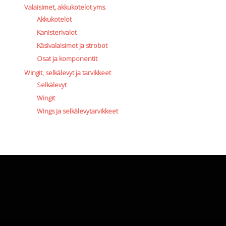
Valaisimet, akkukotelot yms.
Akkukotelot
Kanisterivalot
Käsivalaisimet ja strobot
Osat ja komponentit
Wingit, selkälevyt ja tarvikkeet
Selkälevyt
Wingit
Wings ja selkälevytarvikkeet