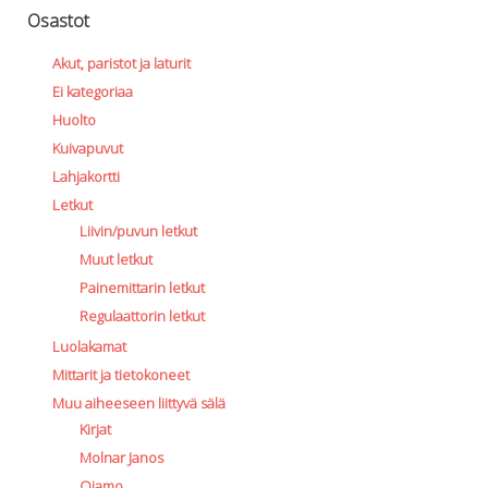
Osastot
Akut, paristot ja laturit
Ei kategoriaa
Huolto
Kuivapuvut
Lahjakortti
Letkut
Liivin/puvun letkut
Muut letkut
Painemittarin letkut
Regulaattorin letkut
Luolakamat
Mittarit ja tietokoneet
Muu aiheeseen liittyvä sälä
Kirjat
Molnar Janos
Ojamo