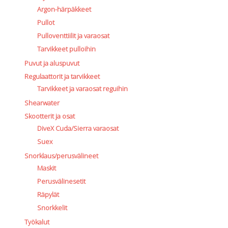
Argon-härpäkkeet
Pullot
Pulloventtiilit ja varaosat
Tarvikkeet pulloihin
Puvut ja aluspuvut
Regulaattorit ja tarvikkeet
Tarvikkeet ja varaosat reguihin
Shearwater
Skootterit ja osat
DiveX Cuda/Sierra varaosat
Suex
Snorklaus/perusvälineet
Maskit
Perusvälinesetit
Räpylät
Snorkkelit
Työkalut