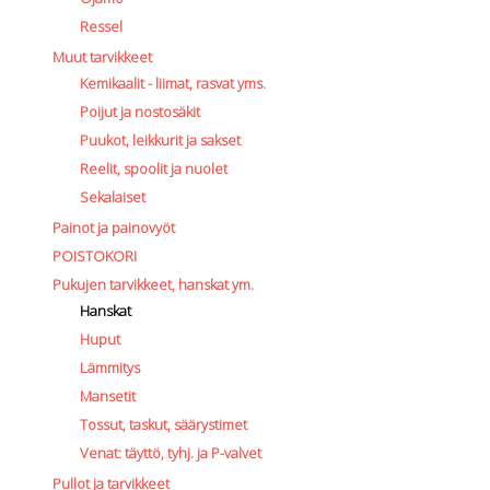
Ressel
Muut tarvikkeet
Kemikaalit - liimat, rasvat yms.
Poijut ja nostosäkit
Puukot, leikkurit ja sakset
Reelit, spoolit ja nuolet
Sekalaiset
Painot ja painovyöt
POISTOKORI
Pukujen tarvikkeet, hanskat ym.
Hanskat
Huput
Lämmitys
Mansetit
Tossut, taskut, säärystimet
Venat: täyttö, tyhj. ja P-valvet
Pullot ja tarvikkeet