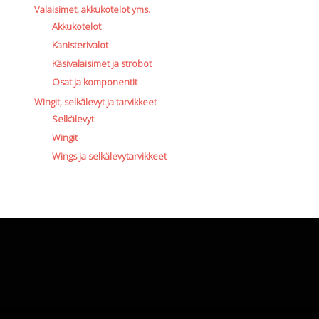
Valaisimet, akkukotelot yms.
Akkukotelot
Kanisterivalot
Käsivalaisimet ja strobot
Osat ja komponentit
Wingit, selkälevyt ja tarvikkeet
Selkälevyt
Wingit
Wings ja selkälevytarvikkeet