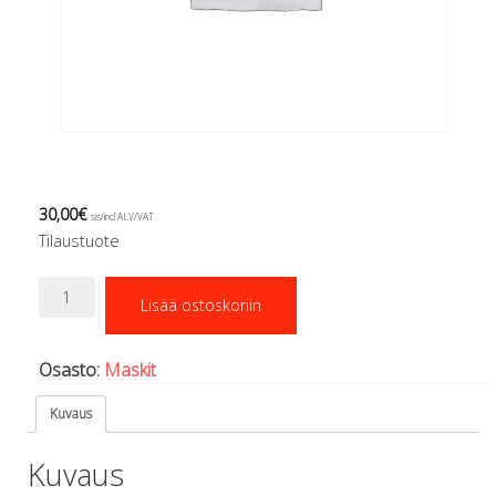
Regulaattorin letkut
Luolakamat
Mittarit ja tietokoneet
Muu aiheeseen liittyvä sälä
Kirjat
Molnar Janos
Ojamo
Ressel
30,00
€
sis/incl ALV/VAT
Muut tarvikkeet
Tilaustuote
Kemikaalit - liimat, rasvat yms.
Poijut ja nostosäkit
Linssi
Puukot, leikkurit ja sakset
Lisää ostoskoriin
DiveRite
Reelit, spoolit ja nuolet
ES125
maskiin
Sekalaiset
Osasto:
Maskit
määrä
Painot ja painovyöt
POISTOKORI
Kuvaus
Pukujen tarvikkeet, hanskat ym.
Hanskat
Kuvaus
Huput