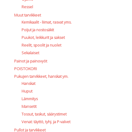
Ressel
Muut tarvikkeet
Kemikaalit - liimat, rasvat yms.
Poijut ja nostosäkit
Puukot, leikkurit ja sakset
Reelit, spoolit ja nuolet
Sekalaiset
Painot ja painovyöt
POISTOKORI
Pukujen tarvikkeet, hanskat ym.
Hanskat
Huput
Lämmitys
Mansetit
Tossut, taskut, säärystimet
Venat: täyttö, tyhj. ja P-valvet
Pullot ja tarvikkeet