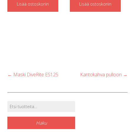
Lisää ostoskoriin
Lisää ostoskoriin
Post
←
Maski DiveRite ES125
Kantokahva pulloon
→
navigation
Etsi:
Tuotehaku
Haku