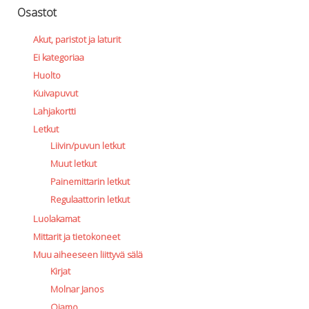
Osastot
Akut, paristot ja laturit
Ei kategoriaa
Huolto
Kuivapuvut
Lahjakortti
Letkut
Liivin/puvun letkut
Muut letkut
Painemittarin letkut
Regulaattorin letkut
Luolakamat
Mittarit ja tietokoneet
Muu aiheeseen liittyvä sälä
Kirjat
Molnar Janos
Ojamo