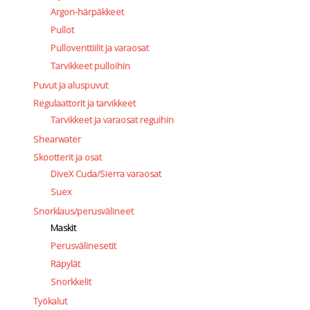
Argon-härpäkkeet
Pullot
Pulloventtiilit ja varaosat
Tarvikkeet pulloihin
Puvut ja aluspuvut
Regulaattorit ja tarvikkeet
Tarvikkeet ja varaosat reguihin
Shearwater
Skootterit ja osat
DiveX Cuda/Sierra varaosat
Suex
Snorklaus/perusvälineet
Maskit
Perusvälinesetit
Räpylät
Snorkkelit
Työkalut