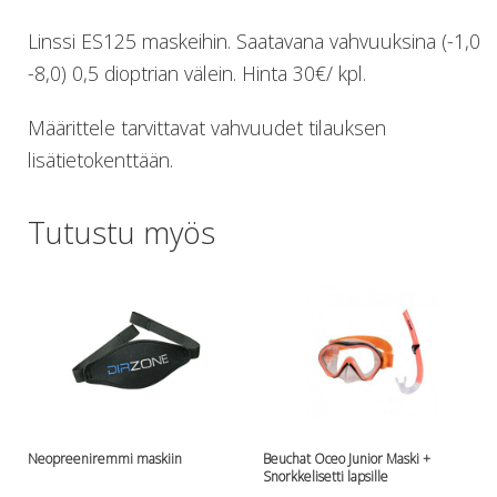
Lämmitys
Linssi ES125 maskeihin. Saatavana vahvuuksina (-1,0
Mansetit
-8,0) 0,5 dioptrian välein. Hinta 30€/ kpl.
Tossut, taskut, säärystimet
Venat: täyttö, tyhj. ja P-valvet
Määrittele tarvittavat vahvuudet tilauksen
Pullot ja tarvikkeet
Argon-härpäkkeet
lisätietokenttään.
Pullot
Pulloventtiilit ja varaosat
Tutustu myös
Tarvikkeet pulloihin
Puvut ja aluspuvut
Regulaattorit ja tarvikkeet
Tarvikkeet ja varaosat reguihin
Shearwater
Skootterit ja osat
DiveX Cuda/Sierra varaosat
Suex
Snorklaus/perusvälineet
Neopreeniremmi maskiin
Beuchat Oceo Junior Maski +
Maskit
Snorkkelisetti lapsille