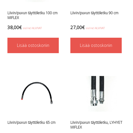
Lämmitys
Mansetit
Liivin/puvun täyttöletku 100 cm
Liivin/puvun täyttöletku 90 cm
MIFLEX
Tossut, taskut, säärystimet
Venat: täyttö, tyhj. ja P-valvet
38,00
€
27,00
€
sis/incl ALV/VAT
sis/incl ALV/VAT
Pullot ja tarvikkeet
Argon-härpäkkeet
Lisää ostoskoriin
Lisää ostoskoriin
Pullot
Pulloventtiilit ja varaosat
Tarvikkeet pulloihin
Puvut ja aluspuvut
Regulaattorit ja tarvikkeet
Tarvikkeet ja varaosat reguihin
Shearwater
Skootterit ja osat
DiveX Cuda/Sierra varaosat
Suex
Snorklaus/perusvälineet
Liivin/puvun täyttöletku 65 cm
Liivin/puvun täyttöletku, LYHYET
Maskit
MIFLEX