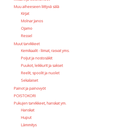
Muu aiheeseen liittyvä sälä
Kirjat
Molnar Janos
Ojamo
Ressel
Muut tarvikkeet
Kemikaalit - liimat, rasvat yms.
Poijut ja nostosäkit
Puukot, leikkurit ja sakset
Reelit, spoolit ja nuolet
Sekalaiset
Painot ja painovyöt
POISTOKORI
Pukujen tarvikkeet, hanskat ym.
Hanskat
Huput
Lämmitys