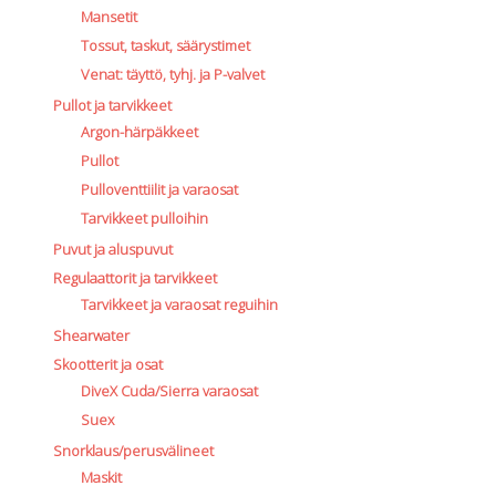
Mansetit
Tossut, taskut, säärystimet
Venat: täyttö, tyhj. ja P-valvet
Pullot ja tarvikkeet
Argon-härpäkkeet
Pullot
Pulloventtiilit ja varaosat
Tarvikkeet pulloihin
Puvut ja aluspuvut
Regulaattorit ja tarvikkeet
Tarvikkeet ja varaosat reguihin
Shearwater
Skootterit ja osat
DiveX Cuda/Sierra varaosat
Suex
Snorklaus/perusvälineet
Maskit