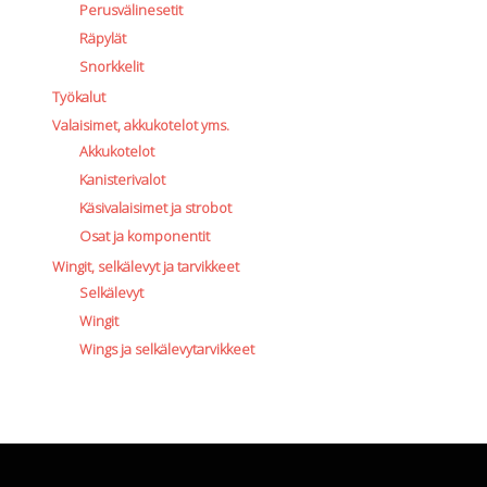
Perusvälinesetit
Räpylät
Snorkkelit
Työkalut
Valaisimet, akkukotelot yms.
Akkukotelot
Kanisterivalot
Käsivalaisimet ja strobot
Osat ja komponentit
Wingit, selkälevyt ja tarvikkeet
Selkälevyt
Wingit
Wings ja selkälevytarvikkeet