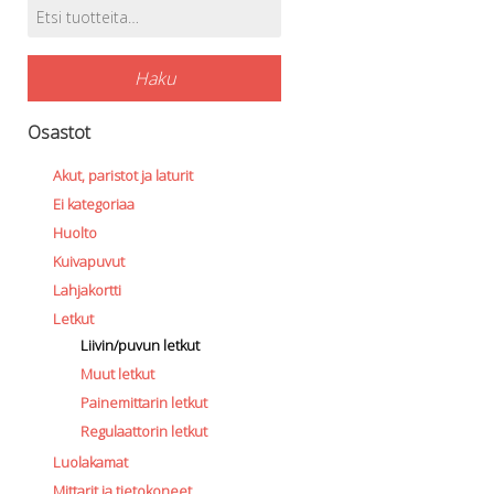
Etsi:
Tuotehaku
Haku
Osastot
Akut, paristot ja laturit
Ei kategoriaa
Huolto
Kuivapuvut
Lahjakortti
Letkut
Liivin/puvun letkut
Muut letkut
Painemittarin letkut
Regulaattorin letkut
Luolakamat
Mittarit ja tietokoneet