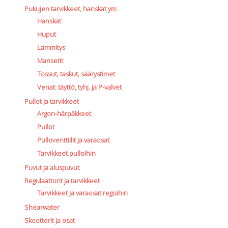
Pukujen tarvikkeet, hanskat ym.
Hanskat
Huput
Lämmitys
Mansetit
Tossut, taskut, säärystimet
Venat: täyttö, tyhj. ja P-valvet
Pullot ja tarvikkeet
Argon-härpäkkeet
Pullot
Pulloventtiilit ja varaosat
Tarvikkeet pulloihin
Puvut ja aluspuvut
Regulaattorit ja tarvikkeet
Tarvikkeet ja varaosat reguihin
Shearwater
Skootterit ja osat