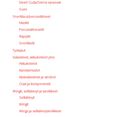
DiveX Cuda/Sierra varaosat
Suex
Snorklaus/perusvälineet
Maskit
Perusvälinesetit
Räpylät
Snorkkelit
Työkalut
Valaisimet, akkukotelot yms.
Akkukotelot
Kanisterivalot
Käsivalaisimet ja strobot
Osat ja komponentit
Wingit, selkälevyt ja tarvikkeet
Selkälevyt
Wingit
Wings ja selkälevytarvikkeet