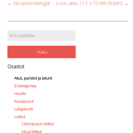
Post
←
Neopreenikengät
Li-ion akku 11,1 V 75 Wh (6,8Ah)
→
navigation
Etsi:
Tuotehaku
Haku
Osastot
Akut, paristot ja laturit
Ei kategoriaa
Huolto
Kuivapuvut
Lahjakortti
Letkut
Liivin/puvun letkut
Muut letkut