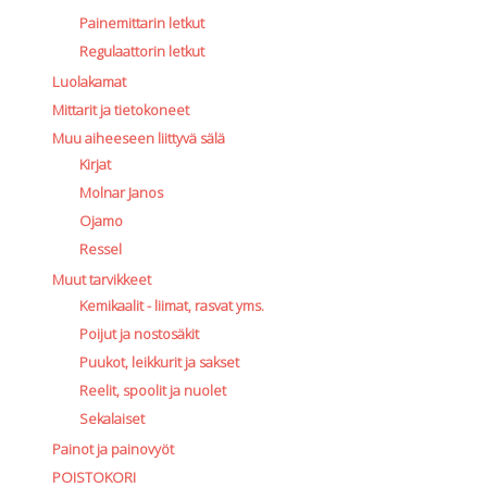
Painemittarin letkut
Regulaattorin letkut
Luolakamat
Mittarit ja tietokoneet
Muu aiheeseen liittyvä sälä
Kirjat
Molnar Janos
Ojamo
Ressel
Muut tarvikkeet
Kemikaalit - liimat, rasvat yms.
Poijut ja nostosäkit
Puukot, leikkurit ja sakset
Reelit, spoolit ja nuolet
Sekalaiset
Painot ja painovyöt
POISTOKORI