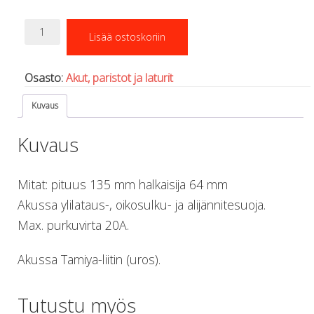
Regulaattorin letkut
Luolakamat
Li-
Lisää ostoskoriin
ion
Mittarit ja tietokoneet
akku
Muu aiheeseen liittyvä sälä
11,1
Kirjat
Osasto:
Akut, paristot ja laturit
V
Molnar Janos
144
Kuvaus
Ojamo
Wh
Ressel
(13Ah)
Kuvaus
Muut tarvikkeet
määrä
Kemikaalit - liimat, rasvat yms.
Poijut ja nostosäkit
Mitat: pituus 135 mm halkaisija 64 mm
Puukot, leikkurit ja sakset
Akussa ylilataus-, oikosulku- ja alijännitesuoja.
Reelit, spoolit ja nuolet
Max. purkuvirta 20A.
Sekalaiset
Painot ja painovyöt
Akussa Tamiya-liitin (uros).
POISTOKORI
Pukujen tarvikkeet, hanskat ym.
Hanskat
Tutustu myös
Huput