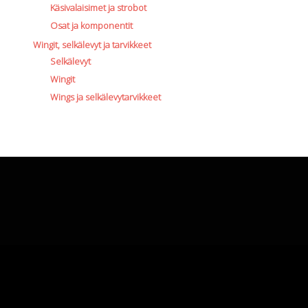
Käsivalaisimet ja strobot
Osat ja komponentit
Wingit, selkälevyt ja tarvikkeet
Selkälevyt
Wingit
Wings ja selkälevytarvikkeet