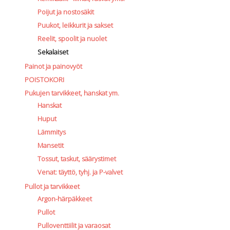
Poijut ja nostosäkit
Puukot, leikkurit ja sakset
Reelit, spoolit ja nuolet
Sekalaiset
Painot ja painovyöt
POISTOKORI
Pukujen tarvikkeet, hanskat ym.
Hanskat
Huput
Lämmitys
Mansetit
Tossut, taskut, säärystimet
Venat: täyttö, tyhj. ja P-valvet
Pullot ja tarvikkeet
Argon-härpäkkeet
Pullot
Pulloventtiilit ja varaosat