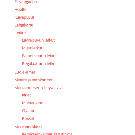
Ei kategoriaa
Huolto
Kuivapuvut
Lahjakortti
Letkut
Liivin/puvun letkut
Muut letkut
Painemittarin letkut
Regulaattorin letkut
Luolakamat
Mittarit ja tietokoneet
Muu aiheeseen liittyvä sälä
Kirjat
Molnar Janos
Ojamo
Ressel
Muut tarvikkeet
Kemikaalit - liimat, rasvat yms.