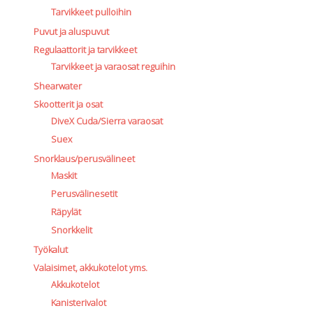
Tarvikkeet pulloihin
Puvut ja aluspuvut
Regulaattorit ja tarvikkeet
Tarvikkeet ja varaosat reguihin
Shearwater
Skootterit ja osat
DiveX Cuda/Sierra varaosat
Suex
Snorklaus/perusvälineet
Maskit
Perusvälinesetit
Räpylät
Snorkkelit
Työkalut
Valaisimet, akkukotelot yms.
Akkukotelot
Kanisterivalot