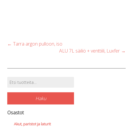
The
options
may
be
chosen
Post
←
Tarra argon pulloon, iso
on
navigation
ALU 7L säiliö + venttiili, Luxfer
→
the
product
page
Etsi:
Tuotehaku
Haku
Osastot
Akut, paristot ja laturit