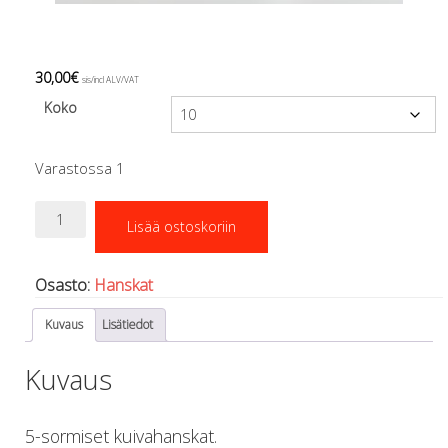
Regulaattorin letkut
Luolakamat
Mittarit ja tietokoneet
30,00
€
Muu aiheeseen liittyvä sälä
sis/incl ALV/VAT
Kirjat
Koko
Molnar Janos
Ojamo
Varastossa 1
Ressel
Muut tarvikkeet
Kuivahanskat
Lisää ostoskoriin
Kemikaalit - liimat, rasvat yms.
Showa
Poijut ja nostosäkit
495
määrä
Puukot, leikkurit ja sakset
Osasto:
Hanskat
Reelit, spoolit ja nuolet
Sekalaiset
Kuvaus
Lisätiedot
Painot ja painovyöt
POISTOKORI
Kuvaus
Pukujen tarvikkeet, hanskat ym.
Hanskat
5-sormiset kuivahanskat.
Huput