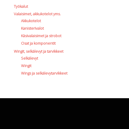
Työkalut
Valaisimet, akkukotelot yms.
Akkukotelot
Kanisterivalot
Käsivalaisimet ja strobot
Osat ja komponentit
Wingit, selkälevyt ja tarvikkeet
Selkälevyt
Wingit
Wings ja selkälevytarvikkeet