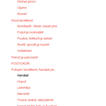
Molnar Janos
Ojamo
Ressel
Muut tarvikkeet
Kemikaalit - liimat, rasvat yms.
Poijut ja nostosäkit
Puukot, leikkurit ja sakset
Reelit, spoolit ja nuolet
Sekalaiset
Painot ja painovyöt
POISTOKORI
Pukujen tarvikkeet, hanskat ym.
Hanskat
Huput
Lämmitys
Mansetit
Tossut, taskut, säärystimet
Venat: täyttö, tyhj. ja P-valvet