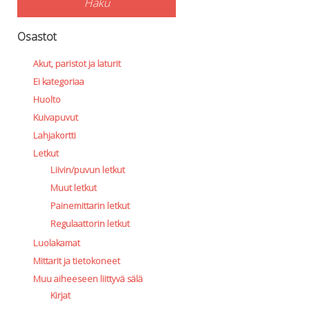
Haku
Osastot
Akut, paristot ja laturit
Ei kategoriaa
Huolto
Kuivapuvut
Lahjakortti
Letkut
Liivin/puvun letkut
Muut letkut
Painemittarin letkut
Regulaattorin letkut
Luolakamat
Mittarit ja tietokoneet
Muu aiheeseen liittyvä sälä
Kirjat