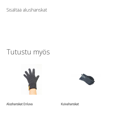
Lämmitys
Sisältää alushanskat
Mansetit
Tossut, taskut, säärystimet
Venat: täyttö, tyhj. ja P-valvet
Pullot ja tarvikkeet
Argon-härpäkkeet
Pullot
Pulloventtiilit ja varaosat
Tutustu myös
Tarvikkeet pulloihin
Puvut ja aluspuvut
Regulaattorit ja tarvikkeet
Tarvikkeet ja varaosat reguihin
Shearwater
Skootterit ja osat
DiveX Cuda/Sierra varaosat
Suex
Snorklaus/perusvälineet
Alushanskat Enluva
Kuivahanskat
Maskit