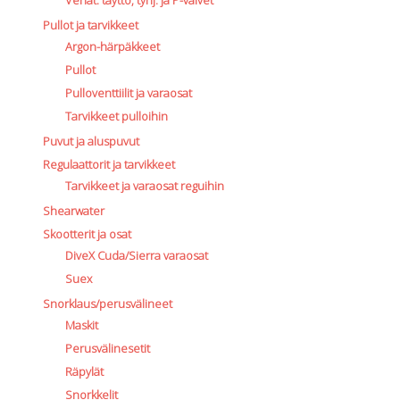
Pullot ja tarvikkeet
Argon-härpäkkeet
Pullot
Pulloventtiilit ja varaosat
Tarvikkeet pulloihin
Puvut ja aluspuvut
Regulaattorit ja tarvikkeet
Tarvikkeet ja varaosat reguihin
Shearwater
Skootterit ja osat
DiveX Cuda/Sierra varaosat
Suex
Snorklaus/perusvälineet
Maskit
Perusvälinesetit
Räpylät
Snorkkelit