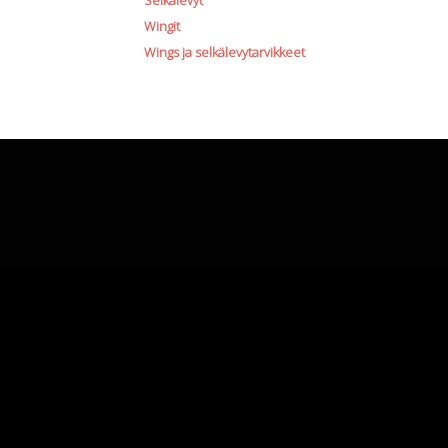
Selkälevyt
Wingit
Wings ja selkälevytarvikkeet