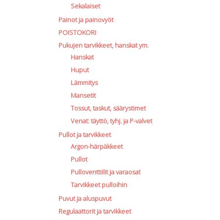
Sekalaiset
Painot ja painovyöt
POISTOKORI
Pukujen tarvikkeet, hanskat ym.
Hanskat
Huput
Lämmitys
Mansetit
Tossut, taskut, säärystimet
Venat: täyttö, tyhj. ja P-valvet
Pullot ja tarvikkeet
Argon-härpäkkeet
Pullot
Pulloventtiilit ja varaosat
Tarvikkeet pulloihin
Puvut ja aluspuvut
Regulaattorit ja tarvikkeet