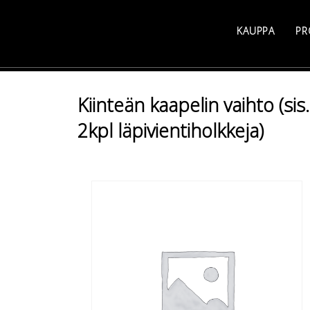
Skip
to
KAUPPA
PR
content
Kiinteän kaapelin vaihto (sis.
2kpl läpivientiholkkeja)