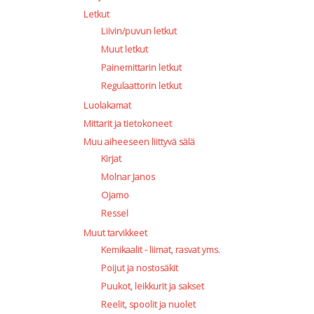
Letkut
Liivin/puvun letkut
Muut letkut
Painemittarin letkut
Regulaattorin letkut
Luolakamat
Mittarit ja tietokoneet
Muu aiheeseen liittyvä sälä
Kirjat
Molnar Janos
Ojamo
Ressel
Muut tarvikkeet
Kemikaalit - liimat, rasvat yms.
Poijut ja nostosäkit
Puukot, leikkurit ja sakset
Reelit, spoolit ja nuolet