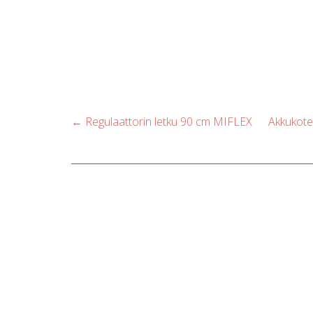
Post
←
Regulaattorin letku 90 cm MIFLEX
Akkukote
navigation