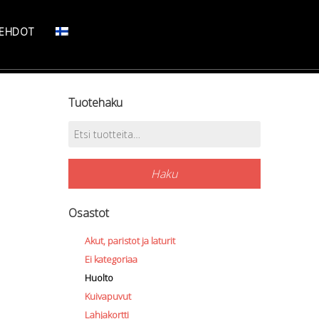
SEHDOT
Tuotehaku
Etsi:
Haku
Osastot
Akut, paristot ja laturit
Ei kategoriaa
Huolto
Kuivapuvut
Lahjakortti