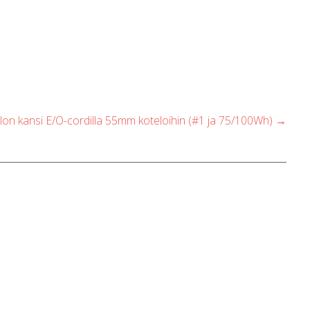
lon kansi E/O-cordilla 55mm koteloihin (#1 ja 75/100Wh)
→