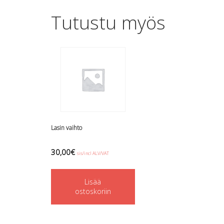
Tutustu myös
Lasin vaihto
30,00
€
sis/incl ALV/VAT
Lisää
ostoskoriin