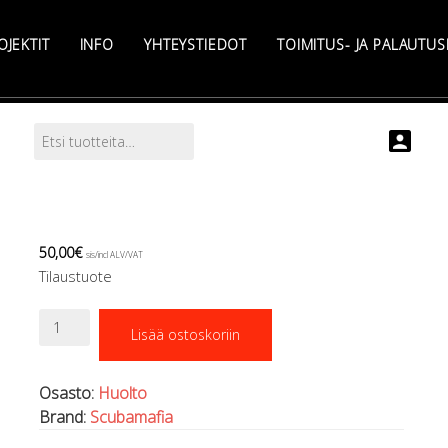
OJEKTIT
INFO
YHTEYSTIEDOT
TOIMITUS- JA PALAUTU
Etsi:
Search
50,00
€
sis/incl ALV/VAT
Tilaustuote
Kiinteän
Lisää ostoskoriin
kaapelin
vaihto
(sis.
Osasto:
Huolto
2kpl
Brand:
Scubamafia
läpivientiholkkeja)
määrä