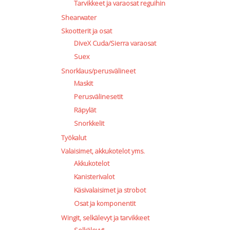
Tarvikkeet ja varaosat reguihin
Shearwater
Skootterit ja osat
DiveX Cuda/Sierra varaosat
Suex
Snorklaus/perusvälineet
Maskit
Perusvälinesetit
Räpylät
Snorkkelit
Työkalut
Valaisimet, akkukotelot yms.
Akkukotelot
Kanisterivalot
Käsivalaisimet ja strobot
Osat ja komponentit
Wingit, selkälevyt ja tarvikkeet