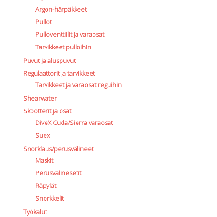
Argon-härpäkkeet
Pullot
Pulloventtiilit ja varaosat
Tarvikkeet pulloihin
Puvut ja aluspuvut
Regulaattorit ja tarvikkeet
Tarvikkeet ja varaosat reguihin
Shearwater
Skootterit ja osat
DiveX Cuda/Sierra varaosat
Suex
Snorklaus/perusvälineet
Maskit
Perusvälinesetit
Räpylät
Snorkkelit
Työkalut