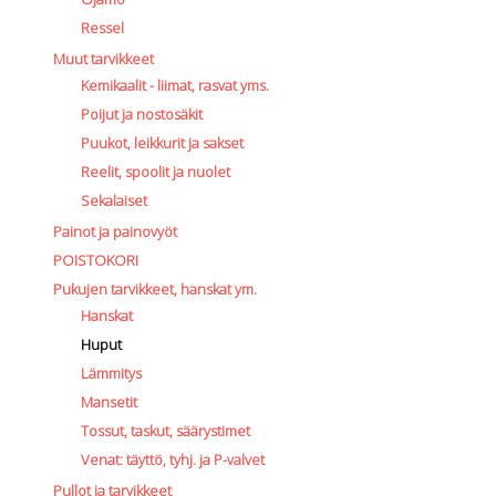
Ressel
Muut tarvikkeet
Kemikaalit - liimat, rasvat yms.
Poijut ja nostosäkit
Puukot, leikkurit ja sakset
Reelit, spoolit ja nuolet
Sekalaiset
Painot ja painovyöt
POISTOKORI
Pukujen tarvikkeet, hanskat ym.
Hanskat
Huput
Lämmitys
Mansetit
Tossut, taskut, säärystimet
Venat: täyttö, tyhj. ja P-valvet
Pullot ja tarvikkeet