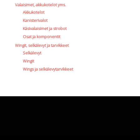
Valaisimet, akkukotelot yms.
Akkukotelot
Kanisterivalot
Käsivalaisimet ja strobot
Osat ja komponentit
Wingit, selkälevyt ja tarvikkeet
Selkälevyt
Wingit
Wings ja selkälevytarvikkeet