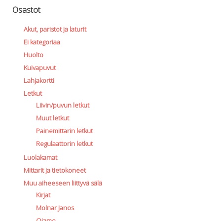
Osastot
Akut, paristot ja laturit
Ei kategoriaa
Huolto
Kuivapuvut
Lahjakortti
Letkut
Liivin/puvun letkut
Muut letkut
Painemittarin letkut
Regulaattorin letkut
Luolakamat
Mittarit ja tietokoneet
Muu aiheeseen liittyvä sälä
Kirjat
Molnar Janos
Ojamo