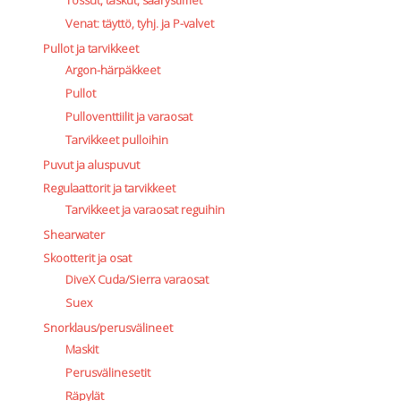
Venat: täyttö, tyhj. ja P-valvet
Pullot ja tarvikkeet
Argon-härpäkkeet
Pullot
Pulloventtiilit ja varaosat
Tarvikkeet pulloihin
Puvut ja aluspuvut
Regulaattorit ja tarvikkeet
Tarvikkeet ja varaosat reguihin
Shearwater
Skootterit ja osat
DiveX Cuda/Sierra varaosat
Suex
Snorklaus/perusvälineet
Maskit
Perusvälinesetit
Räpylät