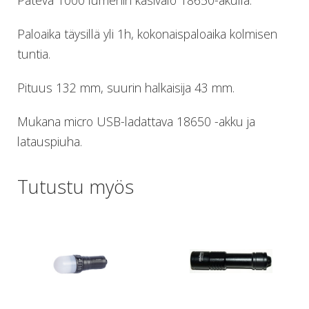
Pätevä 1000 lumenin käsivalo 18650-akulla.
Lämmitys
Mansetit
Paloaika täysillä yli 1h, kokonaispaloaika kolmisen
Tossut, taskut, säärystimet
tuntia.
Venat: täyttö, tyhj. ja P-valvet
Pullot ja tarvikkeet
Pituus 132 mm, suurin halkaisija 43 mm.
Argon-härpäkkeet
Pullot
Mukana micro USB-ladattava 18650 -akku ja
Pulloventtiilit ja varaosat
latauspiuha.
Tarvikkeet pulloihin
Puvut ja aluspuvut
Regulaattorit ja tarvikkeet
Tutustu myös
Tarvikkeet ja varaosat reguihin
Shearwater
Skootterit ja osat
DiveX Cuda/Sierra varaosat
Suex
Snorklaus/perusvälineet
Maskit