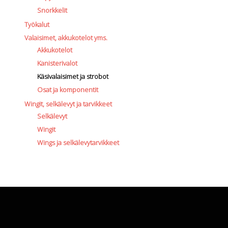
Snorkkelit
Työkalut
Valaisimet, akkukotelot yms.
Akkukotelot
Kanisterivalot
Käsivalaisimet ja strobot
Osat ja komponentit
Wingit, selkälevyt ja tarvikkeet
Selkälevyt
Wingit
Wings ja selkälevytarvikkeet