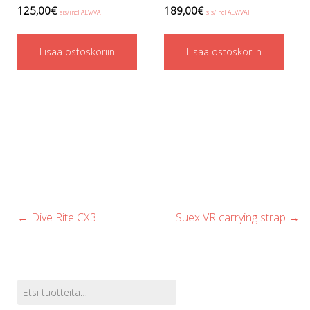
p
125,00
€
189,00
€
sis/incl ALV/VAT
sis/incl ALV/VAT
p
Lisää ostoskoriin
Lisää ostoskoriin
Post
←
Dive Rite CX3
Suex VR carrying strap
→
navigation
Etsi:
Tuotehaku