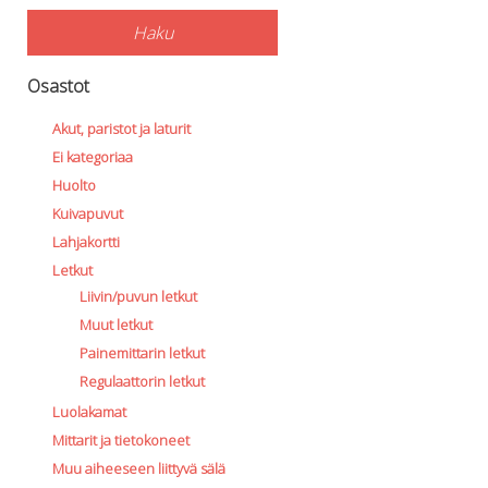
Haku
Osastot
Akut, paristot ja laturit
Ei kategoriaa
Huolto
Kuivapuvut
Lahjakortti
Letkut
Liivin/puvun letkut
Muut letkut
Painemittarin letkut
Regulaattorin letkut
Luolakamat
Mittarit ja tietokoneet
Muu aiheeseen liittyvä sälä