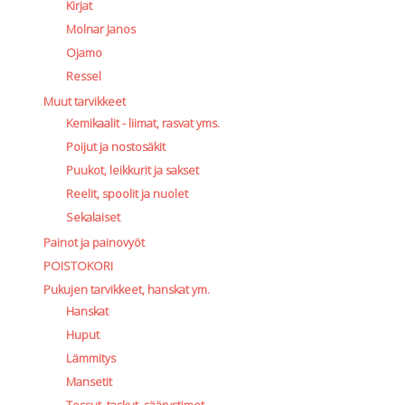
Kirjat
Molnar Janos
Ojamo
Ressel
Muut tarvikkeet
Kemikaalit - liimat, rasvat yms.
Poijut ja nostosäkit
Puukot, leikkurit ja sakset
Reelit, spoolit ja nuolet
Sekalaiset
Painot ja painovyöt
POISTOKORI
Pukujen tarvikkeet, hanskat ym.
Hanskat
Huput
Lämmitys
Mansetit
Tossut, taskut, säärystimet