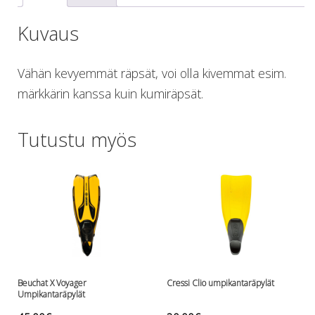
Lämmitys
Kuvaus
Mansetit
Tossut, taskut, säärystimet
Venat: täyttö, tyhj. ja P-valvet
Vähän kevyemmät räpsät, voi olla kivemmat esim.
Pullot ja tarvikkeet
märkkärin kanssa kuin kumiräpsät.
Argon-härpäkkeet
Pullot
Pulloventtiilit ja varaosat
Tutustu myös
Tarvikkeet pulloihin
Puvut ja aluspuvut
Regulaattorit ja tarvikkeet
Tarvikkeet ja varaosat reguihin
Shearwater
Skootterit ja osat
DiveX Cuda/Sierra varaosat
Suex
Snorklaus/perusvälineet
Beuchat X Voyager
Cressi Clio umpikantaräpylät
Umpikantaräpylät
Maskit