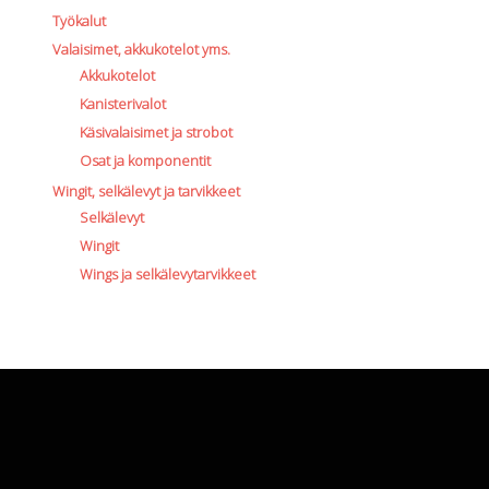
Työkalut
Valaisimet, akkukotelot yms.
Akkukotelot
Kanisterivalot
Käsivalaisimet ja strobot
Osat ja komponentit
Wingit, selkälevyt ja tarvikkeet
Selkälevyt
Wingit
Wings ja selkälevytarvikkeet