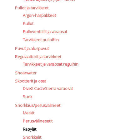
Pullot ja tarvikkeet
Argon-härpäkkeet
Pullot
Pulloventtiilit ja varaosat
Tarvikkeet pulloihin
Puvut ja aluspuvut
Regulaattorit ja tarvikkeet
Tarvikkeet ja varaosat reguihin
Shearwater
Skootterit ja osat
DiveX Cuda/Sierra varaosat
Suex
Snorklaus/perusvälineet
Maskit
Perusvälinesetit
Räpylät
Snorkkelit