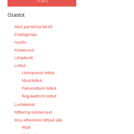
Haku
Osastot
Akut, paristot ja laturit
Ei kategoriaa
Huolto
Kuivapuvut
Lahjakortti
Letkut
Liivin/puvun letkut
Muut letkut
Painemittarin letkut
Regulaattorin letkut
Luolakamat
Mittarit ja tietokoneet
Muu aiheeseen liittyvä sälä
Kirjat