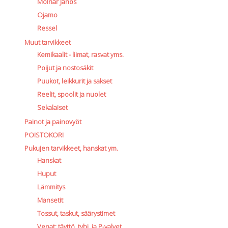
Molnar Janos
Ojamo
Ressel
Muut tarvikkeet
Kemikaalit - liimat, rasvat yms.
Poijut ja nostosäkit
Puukot, leikkurit ja sakset
Reelit, spoolit ja nuolet
Sekalaiset
Painot ja painovyöt
POISTOKORI
Pukujen tarvikkeet, hanskat ym.
Hanskat
Huput
Lämmitys
Mansetit
Tossut, taskut, säärystimet
Venat: täyttö, tyhj. ja P-valvet