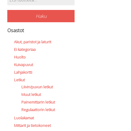
Tuotehaku
Haku
Osastot
Akut, paristot ja laturit
Ei kategoriaa
Huolto
Kuivapuvut
Lahjakortti
Letkut
Liivin/puvun letkut
Muut letkut
Painemittarin letkut
Regulaattorin letkut
Luolakamat
Mittarit ja tietokoneet