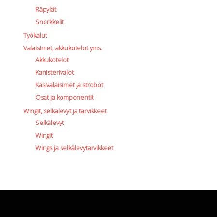
Räpylät
Snorkkelit
Työkalut
Valaisimet, akkukotelot yms.
Akkukotelot
Kanisterivalot
Käsivalaisimet ja strobot
Osat ja komponentit
Wingit, selkälevyt ja tarvikkeet
Selkälevyt
Wingit
Wings ja selkälevytarvikkeet