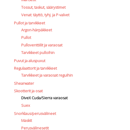
Tossut, taskut, säärystimet
Venat: täyttö, tyhj. ja P-valvet
Pullot ja tarvikkeet
Argon-härpäkkeet
Pullot
Pulloventtiilit ja varaosat
Tarvikkeet pulloihin
Puvut ja aluspuvut
Regulaattorit ja tarvikkeet
Tarvikkeet ja varaosat reguihin
Shearwater
Skootterit ja osat
DiveX Cuda/Sierra varaosat
Suex
Snorklaus/perusvälineet
Maskit
Perusvälinesetit