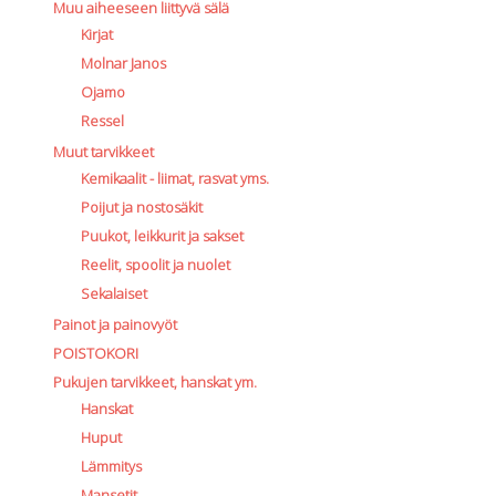
Muu aiheeseen liittyvä sälä
Kirjat
Molnar Janos
Ojamo
Ressel
Muut tarvikkeet
Kemikaalit - liimat, rasvat yms.
Poijut ja nostosäkit
Puukot, leikkurit ja sakset
Reelit, spoolit ja nuolet
Sekalaiset
Painot ja painovyöt
POISTOKORI
Pukujen tarvikkeet, hanskat ym.
Hanskat
Huput
Lämmitys
Mansetit