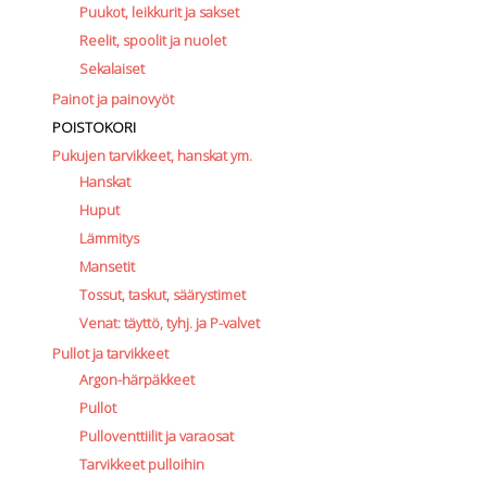
Puukot, leikkurit ja sakset
Reelit, spoolit ja nuolet
Sekalaiset
Painot ja painovyöt
POISTOKORI
Pukujen tarvikkeet, hanskat ym.
Hanskat
Huput
Lämmitys
Mansetit
Tossut, taskut, säärystimet
Venat: täyttö, tyhj. ja P-valvet
Pullot ja tarvikkeet
Argon-härpäkkeet
Pullot
Pulloventtiilit ja varaosat
Tarvikkeet pulloihin