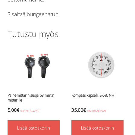
Lämmitys
Mansetit
Sisältää bungeenarun.
Tossut, taskut, säärystimet
Venat: täyttö, tyhj. ja P-valvet
Tutustu myös
Pullot ja tarvikkeet
Argon-härpäkkeet
Pullot
Pulloventtiilit ja varaosat
Tarvikkeet pulloihin
Puvut ja aluspuvut
Regulaattorit ja tarvikkeet
Tarvikkeet ja varaosat reguihin
Shearwater
Painemittarin suoja 63 mm:n
Kompassikapseli, SK-8, NH
Skootterit ja osat
mittarille
DiveX Cuda/Sierra varaosat
5,00
€
35,00
€
sis/incl ALV/VAT
sis/incl ALV/VAT
Suex
Snorklaus/perusvälineet
Lisää ostoskoriin
Lisää ostoskoriin
Maskit