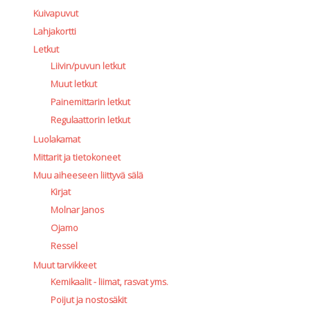
Kuivapuvut
Lahjakortti
Letkut
Liivin/puvun letkut
Muut letkut
Painemittarin letkut
Regulaattorin letkut
Luolakamat
Mittarit ja tietokoneet
Muu aiheeseen liittyvä sälä
Kirjat
Molnar Janos
Ojamo
Ressel
Muut tarvikkeet
Kemikaalit - liimat, rasvat yms.
Poijut ja nostosäkit