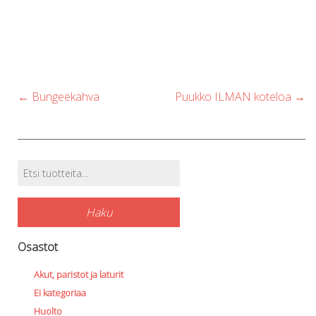
Post
←
Bungeekahva
Puukko ILMAN koteloa
→
navigation
Etsi:
Tuotehaku
Haku
Osastot
Akut, paristot ja laturit
Ei kategoriaa
Huolto