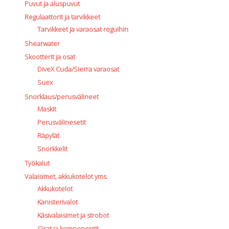
Puvut ja aluspuvut
Regulaattorit ja tarvikkeet
Tarvikkeet ja varaosat reguihin
Shearwater
Skootterit ja osat
DiveX Cuda/Sierra varaosat
Suex
Snorklaus/perusvälineet
Maskit
Perusvälinesetit
Räpylät
Snorkkelit
Työkalut
Valaisimet, akkukotelot yms.
Akkukotelot
Kanisterivalot
Käsivalaisimet ja strobot
Osat ja komponentit