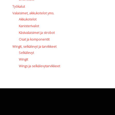
Työkalut
Valaisimet, akkukotelot yms.
Akkukotelot
Kanisterivalot
Käsivalaisimet ja strobot
Osat ja komponentit
Wingit, selkälevyt ja tarvikkeet
Selkälevyt
Wingit
Wings ja selkälevytarvikkeet