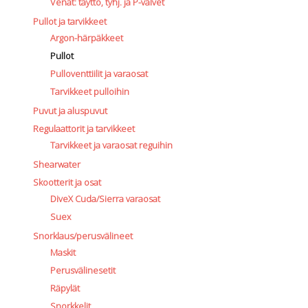
Venat: täyttö, tyhj. ja P-valvet
Pullot ja tarvikkeet
Argon-härpäkkeet
Pullot
Pulloventtiilit ja varaosat
Tarvikkeet pulloihin
Puvut ja aluspuvut
Regulaattorit ja tarvikkeet
Tarvikkeet ja varaosat reguihin
Shearwater
Skootterit ja osat
DiveX Cuda/Sierra varaosat
Suex
Snorklaus/perusvälineet
Maskit
Perusvälinesetit
Räpylät
Snorkkelit