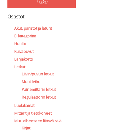
Haku
Osastot
Akut, paristot ja laturit
Ei kategoriaa
Huolto
Kuivapuvut
Lahjakortti
Letkut
Liivin/puvun letkut
Muut letkut
Painemittarin letkut
Regulaattorin letkut
Luolakamat
Mittarit ja tietokoneet
Muu aiheeseen liittyvä sälä
Kirjat