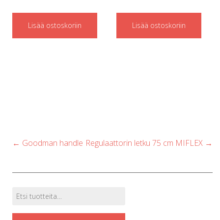
p
Lisää ostoskoriin
Lisää ostoskoriin
Post
←
Goodman handle
Regulaattorin letku 75 cm MIFLEX
→
navigation
Etsi:
Tuotehaku