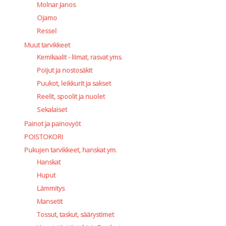
Molnar Janos
Ojamo
Ressel
Muut tarvikkeet
Kemikaalit - liimat, rasvat yms.
Poijut ja nostosäkit
Puukot, leikkurit ja sakset
Reelit, spoolit ja nuolet
Sekalaiset
Painot ja painovyöt
POISTOKORI
Pukujen tarvikkeet, hanskat ym.
Hanskat
Huput
Lämmitys
Mansetit
Tossut, taskut, säärystimet