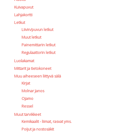
Kuivapuvut
Lahjakortti
Letkut
Liivin/puvun letkut
Muut letkut
Painemittarin letkut
Regulaattorin letkut
Luolakamat
Mittarit ja tietokoneet
Muu aiheeseen liittyvä sälä
Kirjat
Molnar Janos
Ojamo
Ressel
Muut tarvikkeet
Kemikaalit - liimat, rasvat yms.
Poijut ja nostosäkit