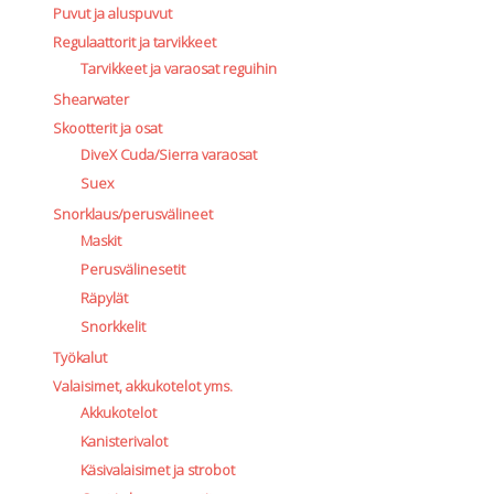
Puvut ja aluspuvut
Regulaattorit ja tarvikkeet
Tarvikkeet ja varaosat reguihin
Shearwater
Skootterit ja osat
DiveX Cuda/Sierra varaosat
Suex
Snorklaus/perusvälineet
Maskit
Perusvälinesetit
Räpylät
Snorkkelit
Työkalut
Valaisimet, akkukotelot yms.
Akkukotelot
Kanisterivalot
Käsivalaisimet ja strobot