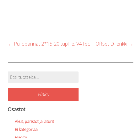
Post
←
Pullopannat 2*15-20 tuplille, V4Tec
Offset D-lenkki
→
navigation
Etsi:
Tuotehaku
Haku
Osastot
Akut, paristot ja laturit
Ei kategoriaa
Huolto