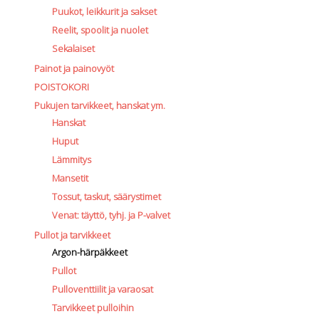
Puukot, leikkurit ja sakset
Reelit, spoolit ja nuolet
Sekalaiset
Painot ja painovyöt
POISTOKORI
Pukujen tarvikkeet, hanskat ym.
Hanskat
Huput
Lämmitys
Mansetit
Tossut, taskut, säärystimet
Venat: täyttö, tyhj. ja P-valvet
Pullot ja tarvikkeet
Argon-härpäkkeet
Pullot
Pulloventtiilit ja varaosat
Tarvikkeet pulloihin