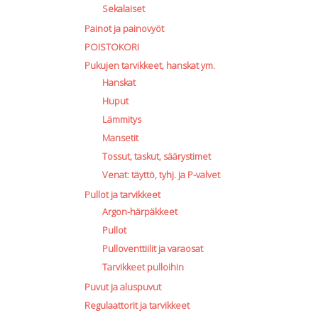
Sekalaiset
Painot ja painovyöt
POISTOKORI
Pukujen tarvikkeet, hanskat ym.
Hanskat
Huput
Lämmitys
Mansetit
Tossut, taskut, säärystimet
Venat: täyttö, tyhj. ja P-valvet
Pullot ja tarvikkeet
Argon-härpäkkeet
Pullot
Pulloventtiilit ja varaosat
Tarvikkeet pulloihin
Puvut ja aluspuvut
Regulaattorit ja tarvikkeet