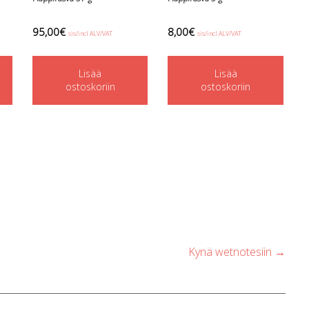
95,00
€
8,00
€
sis/incl ALV/VAT
sis/incl ALV/VAT
Lisää
Lisää
ostoskoriin
ostoskoriin
Kynä wetnotesiin
→