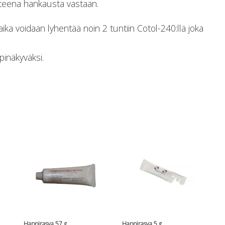
tteena hankausta vastaan.
ika voidaan lyhentää noin 2 tuntiin Cotol-240:llä joka
pinäkyväksi.
Happirasva 57 g
Happirasva 5 g