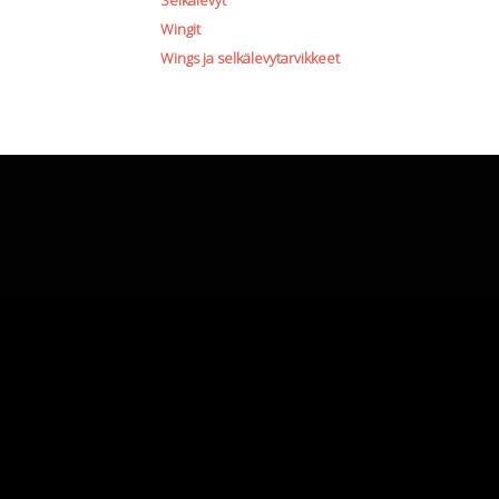
Selkälevyt
Wingit
Wings ja selkälevytarvikkeet