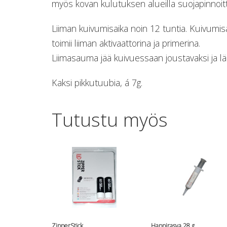
myös kovan kulutuksen alueilla suojapinnoi
Liiman kuivumisaika noin 12 tuntia. Kuivumisa
toimii liiman aktivaattorina ja primerina.
Liimasauma jää kuivuessaan joustavaksi ja lä
Kaksi pikkutuubia, á 7g.
Tutustu myös
ZipperStick
Happirasva 28 g