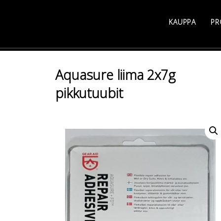
Skip
to
KAUPPA
PR
content
Aquasure liima 2x7g
pikkutuubit