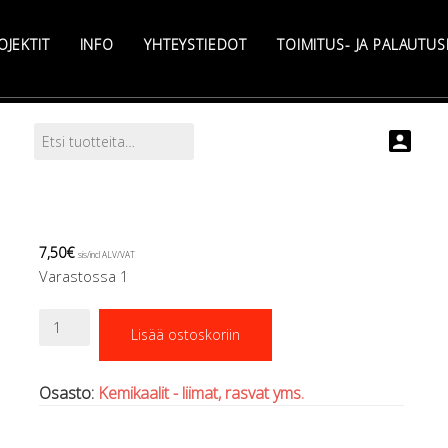
OJEKTIT
INFO
YHTEYSTIEDOT
TOIMITUS- JA PALAUTU
Etsi:
Search
7,50
€
sis/incl ALV/VAT
Varastossa 1
Aquasure
Lisää ostoskoriin
liima
2x7g
pikkutuubit
Osasto:
Kemikaalit - liimat, rasvat yms.
määrä