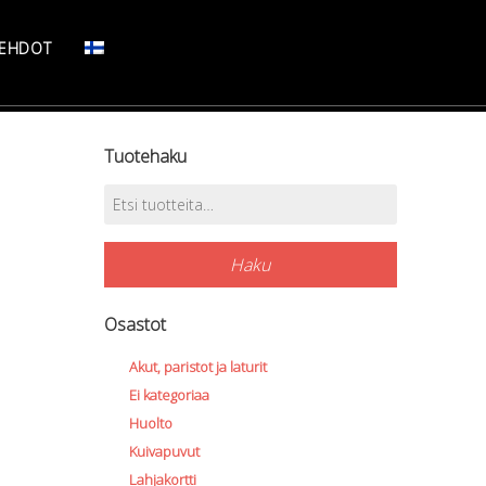
SEHDOT
Tuotehaku
Etsi:
Haku
Osastot
Akut, paristot ja laturit
Ei kategoriaa
Huolto
Kuivapuvut
Lahjakortti