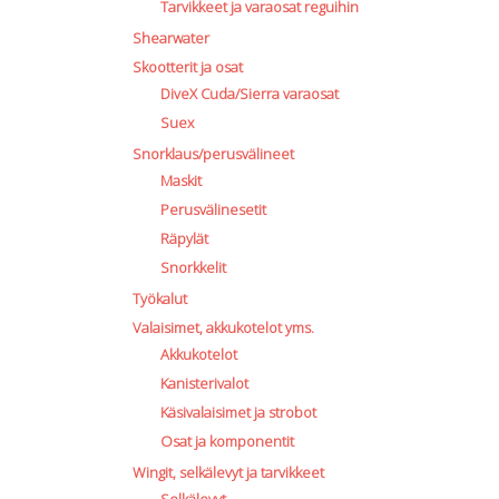
Tarvikkeet ja varaosat reguihin
Shearwater
Skootterit ja osat
DiveX Cuda/Sierra varaosat
Suex
Snorklaus/perusvälineet
Maskit
Perusvälinesetit
Räpylät
Snorkkelit
Työkalut
Valaisimet, akkukotelot yms.
Akkukotelot
Kanisterivalot
Käsivalaisimet ja strobot
Osat ja komponentit
Wingit, selkälevyt ja tarvikkeet