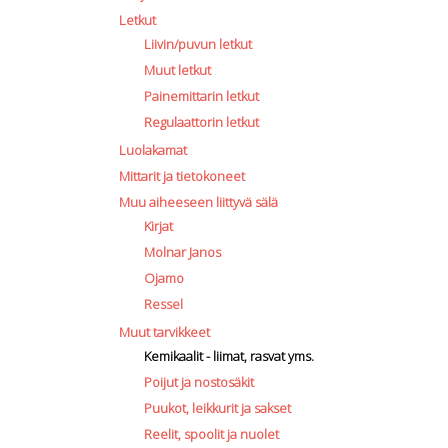
Letkut
Liivin/puvun letkut
Muut letkut
Painemittarin letkut
Regulaattorin letkut
Luolakamat
Mittarit ja tietokoneet
Muu aiheeseen liittyvä sälä
Kirjat
Molnar Janos
Ojamo
Ressel
Muut tarvikkeet
Kemikaalit - liimat, rasvat yms.
Poijut ja nostosäkit
Puukot, leikkurit ja sakset
Reelit, spoolit ja nuolet