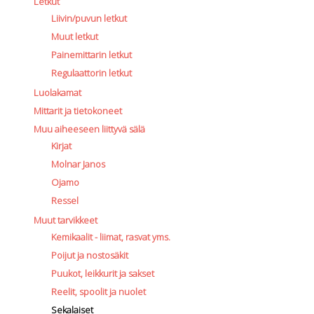
Letkut
Liivin/puvun letkut
Muut letkut
Painemittarin letkut
Regulaattorin letkut
Luolakamat
Mittarit ja tietokoneet
Muu aiheeseen liittyvä sälä
Kirjat
Molnar Janos
Ojamo
Ressel
Muut tarvikkeet
Kemikaalit - liimat, rasvat yms.
Poijut ja nostosäkit
Puukot, leikkurit ja sakset
Reelit, spoolit ja nuolet
Sekalaiset