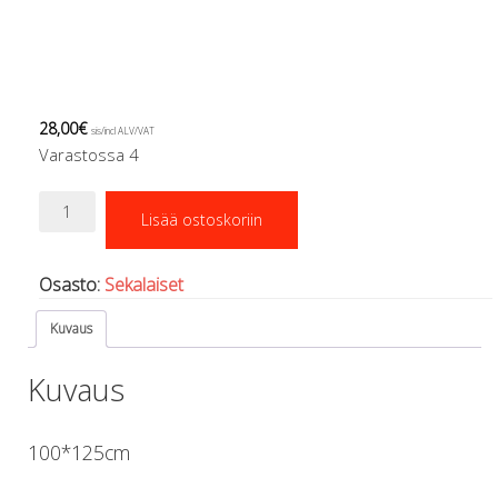
Regulaattorin letkut
Luolakamat
Mittarit ja tietokoneet
Muu aiheeseen liittyvä sälä
Kirjat
28,00
€
sis/incl ALV/VAT
Molnar Janos
Varastossa 4
Ojamo
Ressel
A-
Lisää ostoskoriin
lippu
Muut tarvikkeet
määrä
Kemikaalit - liimat, rasvat yms.
Poijut ja nostosäkit
Osasto:
Sekalaiset
Puukot, leikkurit ja sakset
Kuvaus
Reelit, spoolit ja nuolet
Sekalaiset
Kuvaus
Painot ja painovyöt
POISTOKORI
Pukujen tarvikkeet, hanskat ym.
100*125cm
Hanskat
Huput