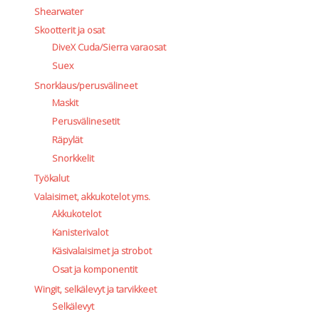
Shearwater
Skootterit ja osat
DiveX Cuda/Sierra varaosat
Suex
Snorklaus/perusvälineet
Maskit
Perusvälinesetit
Räpylät
Snorkkelit
Työkalut
Valaisimet, akkukotelot yms.
Akkukotelot
Kanisterivalot
Käsivalaisimet ja strobot
Osat ja komponentit
Wingit, selkälevyt ja tarvikkeet
Selkälevyt