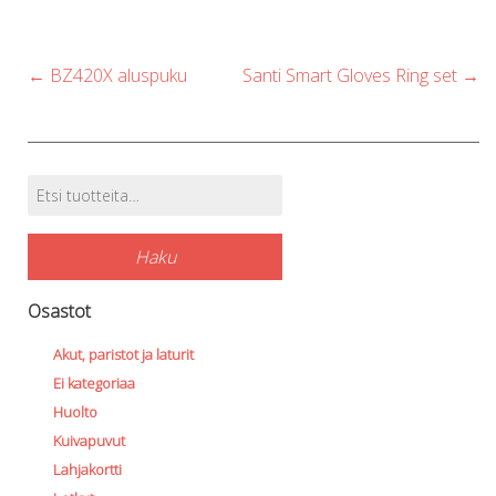
be
b
chosen
c
Post
←
BZ420X aluspuku
Santi Smart Gloves Ring set
→
on
o
navigation
the
t
product
p
page
p
Etsi:
Tuotehaku
Haku
Osastot
Akut, paristot ja laturit
Ei kategoriaa
Huolto
Kuivapuvut
Lahjakortti