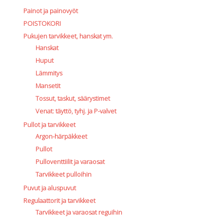
Painot ja painovyöt
POISTOKORI
Pukujen tarvikkeet, hanskat ym.
Hanskat
Huput
Lämmitys
Mansetit
Tossut, taskut, säärystimet
Venat: täyttö, tyhj. ja P-valvet
Pullot ja tarvikkeet
Argon-härpäkkeet
Pullot
Pulloventtiilit ja varaosat
Tarvikkeet pulloihin
Puvut ja aluspuvut
Regulaattorit ja tarvikkeet
Tarvikkeet ja varaosat reguihin