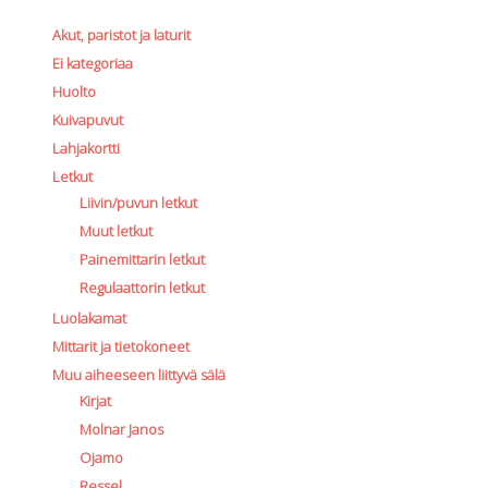
Lämmitys
Akut, paristot ja laturit
Mansetit
Ei kategoriaa
Tossut, taskut, säärystimet
Huolto
Venat: täyttö, tyhj. ja P-valvet
Kuivapuvut
Pullot ja tarvikkeet
Lahjakortti
Argon-härpäkkeet
Letkut
Pullot
Liivin/puvun letkut
Pulloventtiilit ja varaosat
Tarvikkeet pulloihin
Muut letkut
Puvut ja aluspuvut
Painemittarin letkut
Regulaattorit ja tarvikkeet
Regulaattorin letkut
Tarvikkeet ja varaosat reguihin
Luolakamat
Shearwater
Mittarit ja tietokoneet
Skootterit ja osat
Muu aiheeseen liittyvä sälä
DiveX Cuda/Sierra varaosat
Kirjat
Suex
Molnar Janos
Snorklaus/perusvälineet
Ojamo
Maskit
Ressel