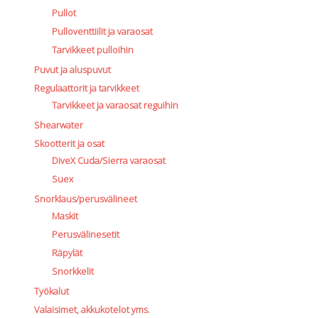
Pullot
Pulloventtiilit ja varaosat
Tarvikkeet pulloihin
Puvut ja aluspuvut
Regulaattorit ja tarvikkeet
Tarvikkeet ja varaosat reguihin
Shearwater
Skootterit ja osat
DiveX Cuda/Sierra varaosat
Suex
Snorklaus/perusvälineet
Maskit
Perusvälinesetit
Räpylät
Snorkkelit
Työkalut
Valaisimet, akkukotelot yms.