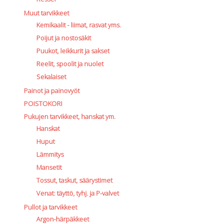
Perusvälinesetit
Muut tarvikkeet
Räpylät
Kemikaalit - liimat, rasvat yms.
Snorkkelit
Työkalut
Poijut ja nostosäkit
Valaisimet, akkukotelot yms.
Puukot, leikkurit ja sakset
Akkukotelot
Reelit, spoolit ja nuolet
Kanisterivalot
Sekalaiset
Käsivalaisimet ja strobot
Painot ja painovyöt
Osat ja komponentit
POISTOKORI
Wingit, selkälevyt ja tarvikkeet
Pukujen tarvikkeet, hanskat ym.
Selkälevyt
Hanskat
Wingit
Huput
Wings ja selkälevytarvikkeet
Lämmitys
Mansetit
Tossut, taskut, säärystimet
Venat: täyttö, tyhj. ja P-valvet
Pullot ja tarvikkeet
Argon-härpäkkeet