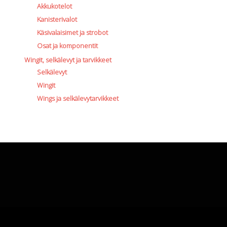
Akkukotelot
Kanisterivalot
Käsivalaisimet ja strobot
Osat ja komponentit
Wingit, selkälevyt ja tarvikkeet
Selkälevyt
Wingit
Wings ja selkälevytarvikkeet