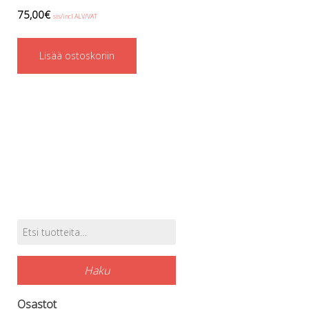
Regulaattorin letkut
75,00
€
sis/incl ALV/VAT
Luolakamat
Mittarit ja tietokoneet
Lisää ostoskoriin
Muu aiheeseen liittyvä sälä
Kirjat
Molnar Janos
Ojamo
Ressel
Muut tarvikkeet
Kemikaalit - liimat, rasvat yms.
Poijut ja nostosäkit
Puukot, leikkurit ja sakset
Reelit, spoolit ja nuolet
Sekalaiset
Etsi:
Tuotehaku
Painot ja painovyöt
POISTOKORI
Haku
Pukujen tarvikkeet, hanskat ym.
Hanskat
Osastot
Huput