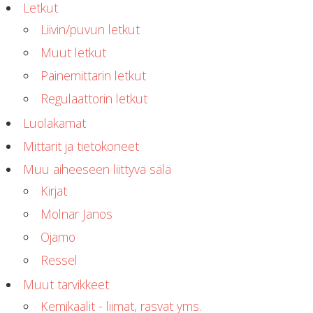
Letkut
Lämmitys
Liivin/puvun letkut
Mansetit
Tossut, taskut, säärystimet
Muut letkut
Venat: täyttö, tyhj. ja P-valvet
Painemittarin letkut
Pullot ja tarvikkeet
Regulaattorin letkut
Argon-härpäkkeet
Pullot
Luolakamat
Pulloventtiilit ja varaosat
Mittarit ja tietokoneet
Tarvikkeet pulloihin
Puvut ja aluspuvut
Muu aiheeseen liittyvä sälä
Regulaattorit ja tarvikkeet
Kirjat
Tarvikkeet ja varaosat reguihin
Molnar Janos
Shearwater
Skootterit ja osat
Ojamo
DiveX Cuda/Sierra varaosat
Ressel
Suex
Snorklaus/perusvälineet
Muut tarvikkeet
Maskit
Kemikaalit - liimat, rasvat yms.