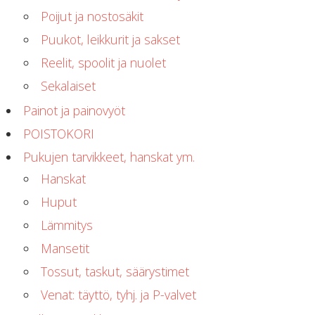
Perusvälinesetit
Poijut ja nostosäkit
Räpylät
Snorkkelit
Puukot, leikkurit ja sakset
Työkalut
Reelit, spoolit ja nuolet
Valaisimet, akkukotelot yms.
Sekalaiset
Akkukotelot
Kanisterivalot
Painot ja painovyöt
Käsivalaisimet ja strobot
POISTOKORI
Osat ja komponentit
Wingit, selkälevyt ja tarvikkeet
Pukujen tarvikkeet, hanskat ym.
Selkälevyt
Hanskat
Wingit
Huput
Wings ja selkälevytarvikkeet
Lämmitys
Mansetit
Tossut, taskut, säärystimet
Venat: täyttö, tyhj. ja P-valvet