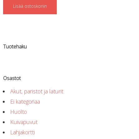
Regulaattorin letkut
Lisää ostoskoriin
Luolakamat
Mittarit ja tietokoneet
Muu aiheeseen liittyvä sälä
Kirjat
Molnar Janos
Tuotehaku
Ojamo
Ressel
Muut tarvikkeet
Kemikaalit - liimat, rasvat yms.
Osastot
Poijut ja nostosäkit
Puukot, leikkurit ja sakset
Akut, paristot ja laturit
Reelit, spoolit ja nuolet
Sekalaiset
Ei kategoriaa
Painot ja painovyöt
Huolto
POISTOKORI
Kuivapuvut
Pukujen tarvikkeet, hanskat ym.
Hanskat
Lahjakortti
Huput