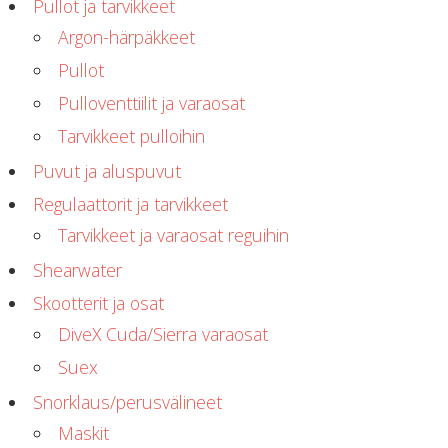
Pullot ja tarvikkeet
Argon-härpäkkeet
Pullot
Pulloventtiilit ja varaosat
Tarvikkeet pulloihin
Puvut ja aluspuvut
Regulaattorit ja tarvikkeet
Tarvikkeet ja varaosat reguihin
Shearwater
Skootterit ja osat
DiveX Cuda/Sierra varaosat
Suex
Snorklaus/perusvälineet
Maskit